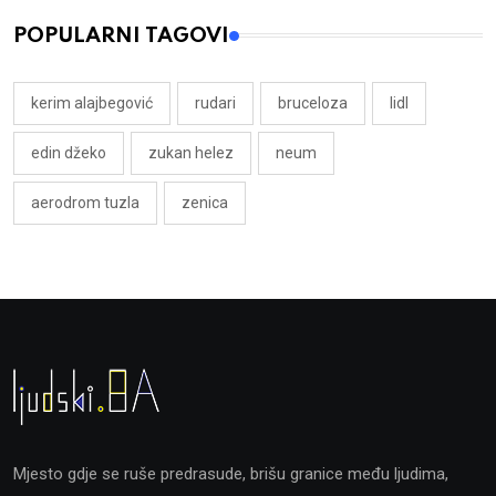
POPULARNI TAGOVI
kerim alajbegović
rudari
bruceloza
lidl
edin džeko
zukan helez
neum
aerodrom tuzla
zenica
Mjesto gdje se ruše predrasude, brišu granice među ljudima,