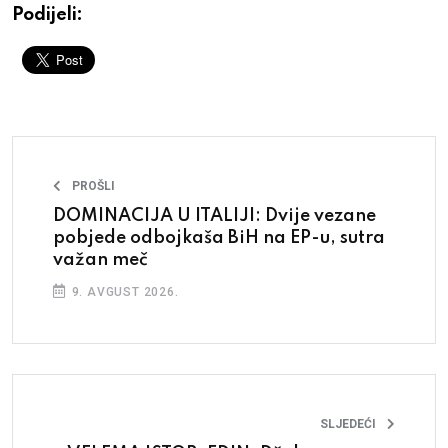
Podijeli:
PROŠLI
DOMINACIJA U ITALIJI: Dvije vezane
pobjede odbojkaša BiH na EP-u, sutra
važan meč
9. AVGUST 2026.
SLJEDEĆI