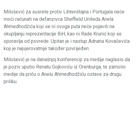
Milošević za susrete protiv Lihtenštajna i Portugala neće
moći računati na defanzivca Sheffield Uniteda Anela
Ahmedhodžića koji se ni ovoga puta neće pojaviti na
okupljanju reprezentacije BiH, kao ni Rade Krunić koji se
oporavlja od povrede. Upitan je i nastup Adnana Kovačevića
koji je najvjerovatnije također povrijeđen.
Milošević je na današnjoj konferenciji za medije naglasio da
je poziv uputio Renatu Gojkoviću iz Orenburga, te zamolio
medije da priču o Anelu Ahmedhodžiću ostave za drugu
priliku.