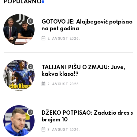
POPULARNO
GOTOVO JE: Alajbegović potpisao
na pet godina
2. AVGUST 2026.
TALIJANI PIŠU O ZMAJU: Juve,
kakva klasa!?
2. AVGUST 2026.
DŽEKO POTPISAO: Zadužio dres s
brojem 10
3. AVGUST 2026.