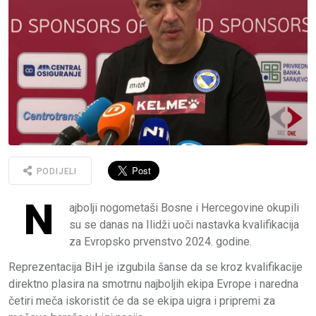
PODIJELI
N
ajbolji nogometaši Bosne i Hercegovine okupili
su se danas na Ilidži uoči nastavka kvalifikacija
za Evropsko prvenstvo 2024. godine.
Reprezentacija BiH je izgubila šanse da se kroz kvalifikacije
direktno plasira na smotrnu najboljih ekipa Evrope i naredna
četiri meča iskoristit će da se ekipa uigra i pripremi za