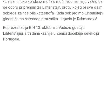
- Ja sam neko ko ide iz meča u meč i veoma mi je važno da
se dobro pripremim za Lihtenštajn, protiv kojeg bi sve osim
pobjede za nas bila katastrofa. Kada pobijedimo Lihtenštajn
gledat ćemo narednog protivnika - izjavio je Rahmanović.
Reprezentacija BiH 13. oktobra u Vaduzu gostuje
Lihtenštajnu, a tri dana kasnije u Zenici dočekuje selekciju
Portugala.