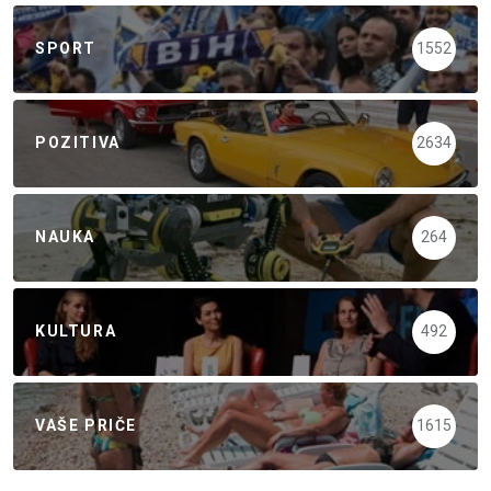
SPORT
1552
POZITIVA
2634
NAUKA
264
KULTURA
492
VAŠE PRIČE
1615