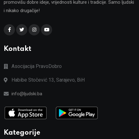
promovišu dobre ideje, vrijednosti kulture i tradicije. Samo ljudski
i nikako drugačije!
Kontakt
Asocijacija PravoDobro
Habibe Stočević 13, Sarajevo, BiH
info@ljudski.ba
Kategorije