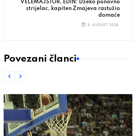
VELEMAJSTOR, EDIN: Džeko ponovno
strijelac, kapiten Zmajeva rastužio
domaće
9. AVGUST 2026.
Povezani članci