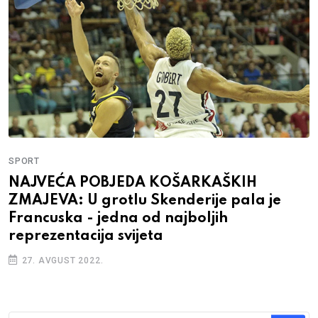
SPORT
BIH SE VOLI I U ŠIROKOM BRIJEGU:
Košarkaške Zmajeve na putu za EP
podržava i firma Hering, iz KS BIH stiglo
veliko hvala
22. AVGUST 2022.