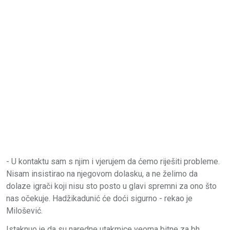
- U kontaktu sam s njim i vjerujem da ćemo riješiti probleme.
Nisam insistirao na njegovom dolasku, a ne želimo da
dolaze igrači koji nisu sto posto u glavi spremni za ono što
nas očekuje. Hadžikadunić će doći sigurno - rekao je
Milošević.
Istaknuo je da su naredne utakmice veoma bitne za bh.