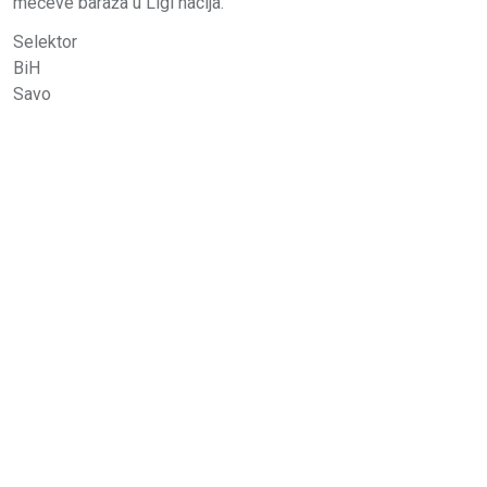
mečeve baraža u Ligi nacija.
Selektor
BiH
Savo