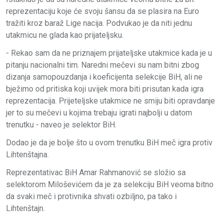
reprezentaciju koje će svoju šansu da se plasira na Euro
tražiti kroz baraž Lige nacija. Podvukao je da niti jednu
utakmicu ne glada kao prijateljsku.
- Rekao sam da ne priznajem prijateljske utakmice kada je u
pitanju nacionalni tim. Naredni mečevi su nam bitni zbog
dizanja samopouzdanja i koeficijenta selekcije BiH, ali ne
bježimo od pritiska koji uvijek mora biti prisutan kada igra
reprezentacija. Prijeteljske utakmice ne smiju biti opravdanje
jer to su mečevi u kojima trebaju igrati najbolji u datom
trenutku - naveo je selektor BiH.
Dodao je da je bolje što u ovom trenutku BiH meč igra protiv
Lihtenštajna.
Reprezentativac BiH Amar Rahmanović se složio sa
selektorom Miloševićem da je za selekciju BiH veoma bitno
da svaki meč i protivnika shvati ozbiljno, pa tako i
Lihtenštajn.