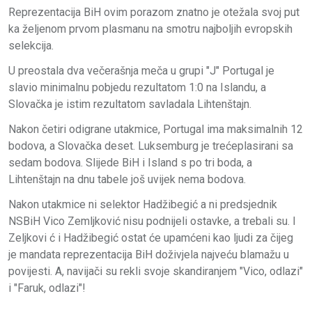
Reprezentacija BiH ovim porazom znatno je otežala svoj put
ka željenom prvom plasmanu na smotru najboljih evropskih
selekcija.
U preostala dva večerašnja meča u grupi "J" Portugal je
slavio minimalnu pobjedu rezultatom 1:0 na Islandu, a
Slovačka je istim rezultatom savladala Lihtenštajn.
Nakon četiri odigrane utakmice, Portugal ima maksimalnih 12
bodova, a Slovačka deset. Luksemburg je trećeplasirani sa
sedam bodova. Slijede BiH i Island s po tri boda, a
Lihtenštajn na dnu tabele još uvijek nema bodova.
Nakon utakmice ni selektor Hadžibegić a ni predsjednik
NSBiH Vico Zemljković nisu podnijeli ostavke, a trebali su. I
Zeljkovi ć i Hadžibegić ostat će upamćeni kao ljudi za čijeg
je mandata reprezentacija BiH doživjela najveću blamažu u
povijesti. A, navijači su rekli svoje skandiranjem "Vico, odlazi"
i "Faruk, odlazi"!