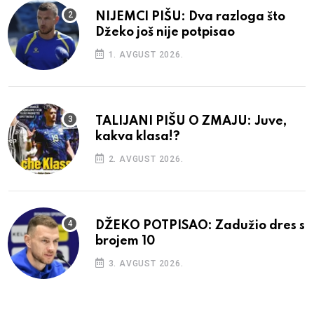
NIJEMCI PIŠU: Dva razloga što
Džeko još nije potpisao
1. AVGUST 2026.
TALIJANI PIŠU O ZMAJU: Juve,
kakva klasa!?
2. AVGUST 2026.
DŽEKO POTPISAO: Zadužio dres s
brojem 10
3. AVGUST 2026.