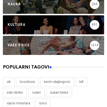
NAUKA
264
KULTURA
491
VAŠE PRIČE
1614
POPULARNI TAGOVI
cik
bruceloza
kerim alajbegović
lidl
edin džeko
rudari
zukan helez
vijeće ministara
borci