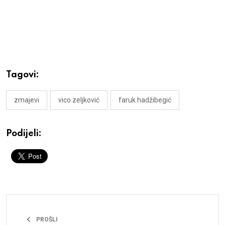
Tagovi:
zmajevi
vico zeljković
faruk hadžibegić
Podijeli:
PROŠLI