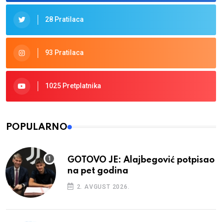
28 Pratilaca
93 Pratilaca
1025 Pretplatnika
POPULARNO
GOTOVO JE: Alajbegović potpisao
na pet godina
2. AVGUST 2026.