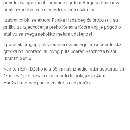
početničku grešku bh. odbrane i golom Borgesa Sancheza
došli u vodstvo već u četvrtoj minuti utakmice.
Izabranici bh. selektora Faruka Hadžibegića propustili su
priliku za izjednačenje preko Kenana Kodre koji je pogodio
stativu sa svega nekoliko metara udaljenosti.
I početak drugog poluvremena označila je nova početnička
greška bh. odbrane, ali ovog puta udarac Sancheza brani
Ibrahim Šehić.
Kapiten Edin Džeko je u 55. minuti iznudio jedanaesterac, ali
"zmajevi" ni s penala nisu mogli do gola, jer je Amir
Hadžiahmetović pucao visoko iznad prečke.