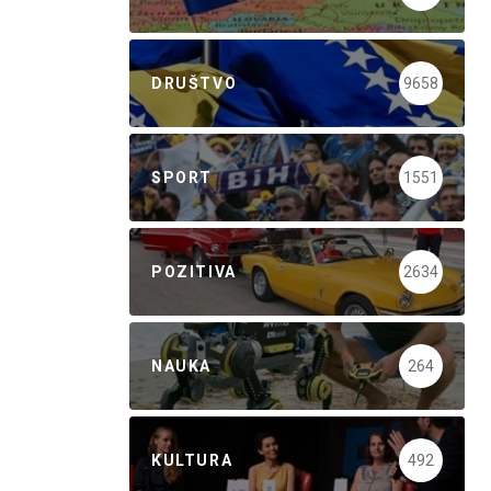
DRUŠTVO
9658
SPORT
1551
POZITIVA
2634
NAUKA
264
KULTURA
492