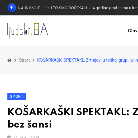
NAJNOVIJE
Glav
KONAKOVIĆ PALI ALARM: Otvoreno pismo UN-u
Sport
KOŠARKAŠKI SPEKTAKL: Zmajevi u teškoj grupi, ali n
SPORT
KOŠARKAŠKI SPEKTAKL: Zmaj
bez šansi