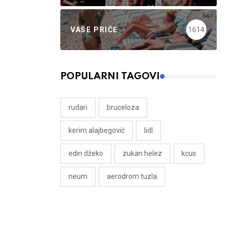
VAŠE PRIČE
1614
POPULARNI TAGOVI
rudari
bruceloza
kerim alajbegović
lidl
edin džeko
zukan helez
kcus
neum
aerodrom tuzla