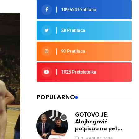
109,624 Pratilaca
28 Pratilaca
93 Pratilaca
1025 Pretplatnika
POPULARNO
GOTOVO JE:
Alajbegović
potpisao na pet
godina
2. AVGUST 2026.