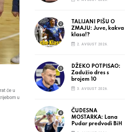
TALIJANI PIŠU O
ZMAJU: Juve, kakva
klasa!?
2. AVGUST 2026.
DŽEKO POTPISAO:
Zadužio dres s
brojem 10
3. AVGUST 2026.
rat će u
žrijebom u
ČUDESNA
MOSTARKA: Lana
Pudar predvodi BiH