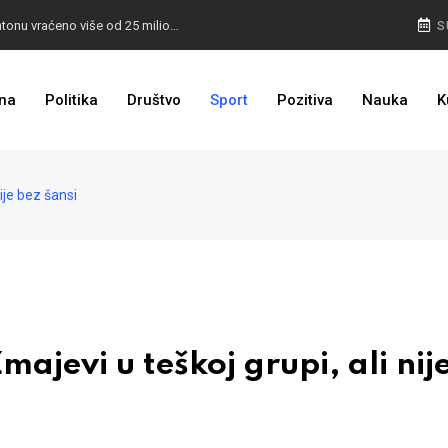
I TO SMO DOČEKALI: U 4 godine građanima u kantonu vraćeno više od 25 miliona KM
S
I TO JE BIH: Prvašićima 50 ruksaka sa školskim priborom
na
Politika
Društvo
Sport
Pozitiva
Nauka
K
ije bez šansi
evi u teškoj grupi, ali nij