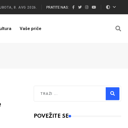
PRATITE NAS:
UBOTA, 8. AVG 2026.
ultura
Vaše priče
Traži
e
Type 2 or more characters for results.
POVEŽITE SE