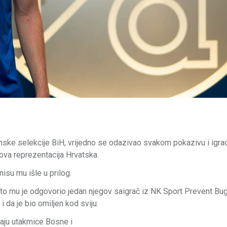
ske selekcije BiH, vrijedno se odazivao svakom pokazivu i igrao
gova reprezentacija Hrvatska.
isu mu išle u prilog.
to mu je odgovorio jedan njegov saigrač iz NK Sport Prevent Bug
 da je bio omiljen kod sviju.
daju utakmice Bosne i