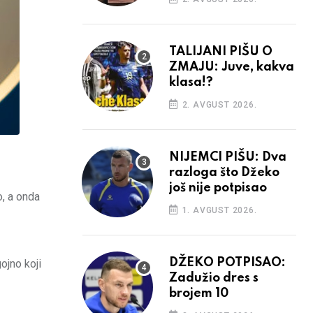
TALIJANI PIŠU O
ZMAJU: Juve, kakva
klasa!?
2. AVGUST 2026.
NIJEMCI PIŠU: Dva
razloga što Džeko
još nije potpisao
, a onda
1. AVGUST 2026.
DŽEKO POTPISAO:
ojno koji
Zadužio dres s
brojem 10