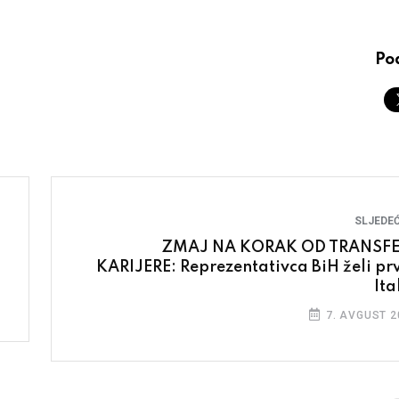
Pod
SLJEDEĆ
ZMAJ NA KORAK OD TRANSF
KARIJERE: Reprezentativca BiH želi pr
Ita
7. AVGUST 2