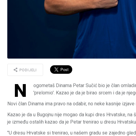
PODIJELI
N
ogometaš Dinama Petar Sučić bio je član omladin
'prelomio'. Kazao je da je birao srcem i da je nje
Novi član Dinama ima pravo na odabir, no neke kasnije izjave n
Kazao je da u Bugojnu nije mogao da kupi dres Hrvatske, na š
je između ostalih kazao da je Petar trenirao u dresu Hrvatsku i
"U dresu Hrvatske si trenirao, u našem gradu se zajedno gle