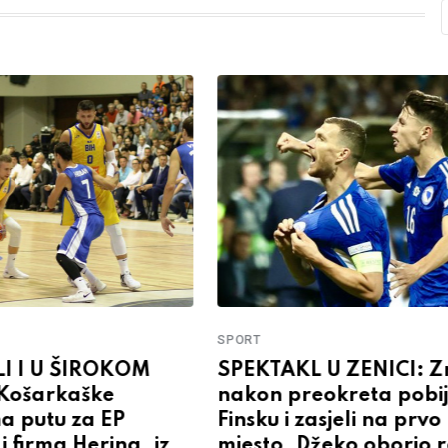
SPORT
LI I U ŠIROKOM
SPEKTAKL U ZENICI: Z
Košarkaške
nakon preokreta pobij
a putu za EP
Finsku i zasjeli na prvo
 firma Hering, iz
mjesto, Džeko oborio 