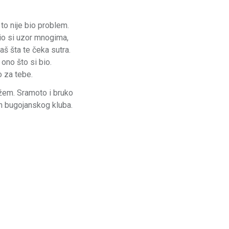
to nije bio problem.
io si uzor mnogima,
aš šta te čeka sutra.
 ono što si bio.
o za tebe.
ažem. Sramoto i bruko
an bugojanskog kluba.