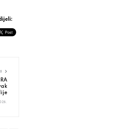
ijeli:
I
ERA
vak
lije
026.