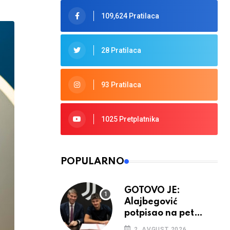
109,624 Pratilaca
28 Pratilaca
93 Pratilaca
1025 Pretplatnika
POPULARNO
GOTOVO JE:
Alajbegović
potpisao na pet
godina
2. AVGUST 2026.