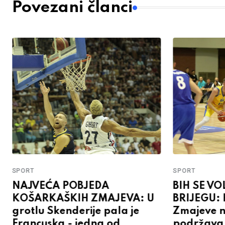
Povezani članci
SPORT
SPORT
NAJVEĆA POBJEDA
BIH SE VO
KOŠARKAŠKIH ZMAJEVA: U
BRIJEGU: 
grotlu Skenderije pala je
Zmajeve n
Francuska - jedna od
podržava i