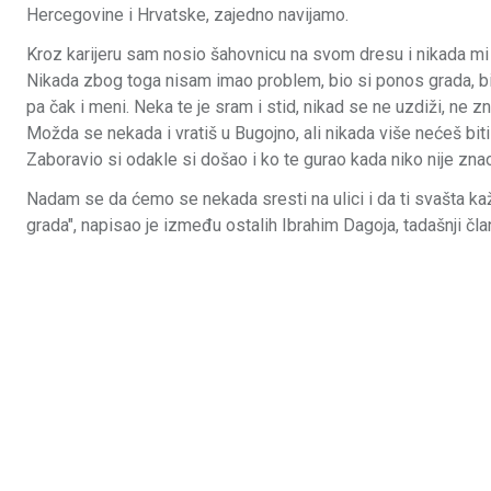
Hercegovine i Hrvatske, zajedno navijamo.
Kroz karijeru sam nosio šahovnicu na svom dresu i nikada mi 
Nikada zbog toga nisam imao problem, bio si ponos grada, b
pa čak i meni. Neka te je sram i stid, nikad se ne uzdiži, ne zn
Možda se nekada i vratiš u Bugojno, ali nikada više nećeš biti
Zaboravio si odakle si došao i ko te gurao kada niko nije zna
Nadam se da ćemo se nekada sresti na ulici i da ti svašta k
grada", napisao je između ostalih Ibrahim Dagoja, tadašnji čl