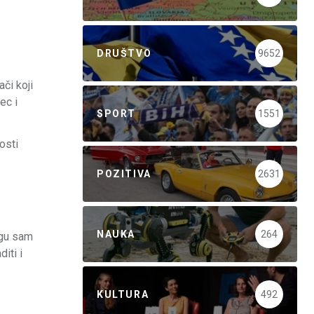
DRUŠTVO
9652
ači koji
ec i
SPORT
1551
osti
POZITIVA
2631
NAUKA
264
ogu sam
iti i
KULTURA
492