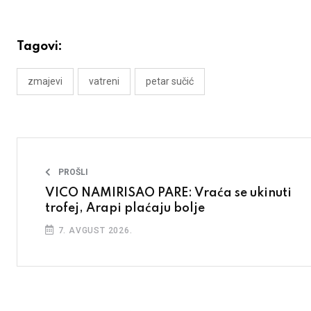
Tagovi:
zmajevi
vatreni
petar sučić
PROŠLI
VICO NAMIRISAO PARE: Vraća se ukinuti
trofej, Arapi plaćaju bolje
7. AVGUST 2026.