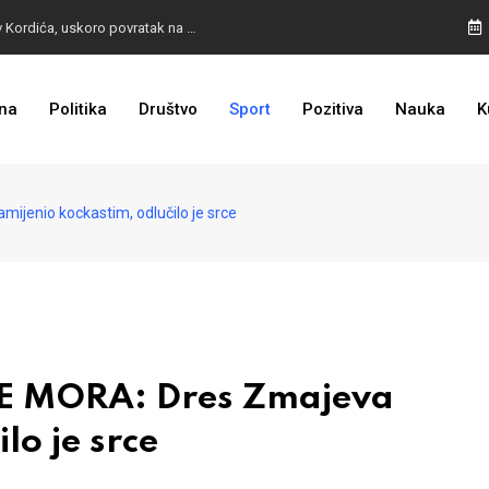
BURA U MOSTARU: Otpušteni radnici odbili poziv Kordića, uskoro povratak na posao
na
Politika
Društvo
Sport
Pozitiva
Nauka
K
I TO SMO DOČEKALI: Grad u BiH prvi put dobio sredstva EU
enio kockastim, odlučilo je srce
 MORA: Dres Zmajeva
lo je srce