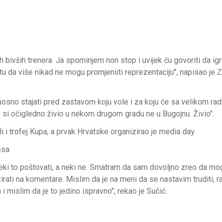
h bivših trenera. Ja spominjem non stop i uvijek ću govoriti da igr
 da više nikad ne mogu promjeniiti reprezentaciju", napisao je Z
nosno stajati pred zastavom koju vole i za koju će sa velikom rad
 ti si očigledno živio u nekom drugom gradu ne u Bugojnu. Živio".
 i trofej Kupa, a prvak Hrvatske organizirao je media day.
esa.
 neki to poštovati, a neki ne. Smatram da sam dovoljno zreo da m
zirati na komentare. Mislim da je na meni da se nastavim truditi, rad
mislim da je to jedino ispravno", rekao je Sučić.