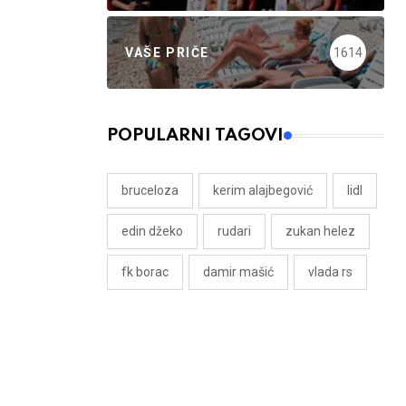
VAŠE PRIČE
1614
POPULARNI TAGOVI
bruceloza
kerim alajbegović
lidl
edin džeko
rudari
zukan helez
fk borac
damir mašić
vlada rs