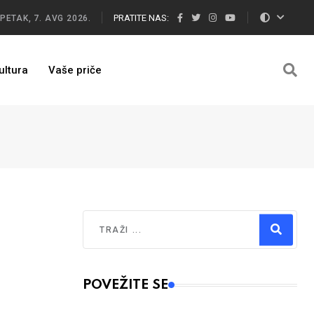
PRATITE NAS:
PETAK, 7. AVG 2026.
ultura
Vaše priče
Traži
Type 2 or more characters for results.
POVEŽITE SE