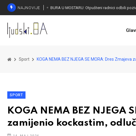
NAJNOVIJE
SORECA ZADOVOLJAN: Važan korak BiH ka EU
Glav
Sport
KOGA NEMA BEZ NJEGA SE MORA: Dres Zmajeva zamij
SPORT
KOGA NEMA BEZ NJEGA SE
zamijenio kockastim, odluči