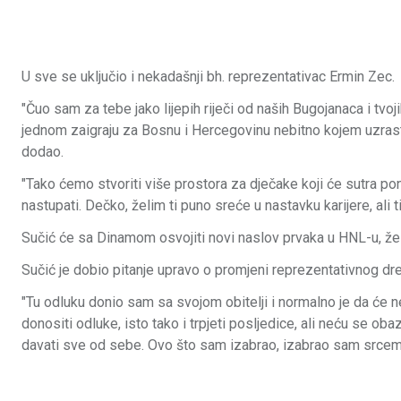
U sve se uključio i nekadašnji bh. reprezentativac Ermin Zec.
"Čuo sam za tebe jako lijepih riječi od naših Bugojanaca i tvoji
jednom zaigraju za Bosnu i Hercegovinu nebitno kojem uzrastu
dodao.
"Tako ćemo stvoriti više prostora za dječake koji će sutra po
nastupati. Dečko, želim ti puno sreće u nastavku karijere, ali
Sučić će sa Dinamom osvojiti novi naslov prvaka u HNL-u, želi
Sučić je dobio pitanje upravo o promjeni reprezentativnog dr
"Tu odluku donio sam sa svojom obitelji i normalno je da će
donositi odluke, isto tako i trpjeti posljedice, ali neću se oba
davati sve od sebe. Ovo što sam izabrao, izabrao sam srcem i 