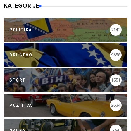
KATEGORIJE
POLITIKA
7142
DRUŠTVO
9658
SPORT
1551
POZITIVA
2634
NAUKA
264