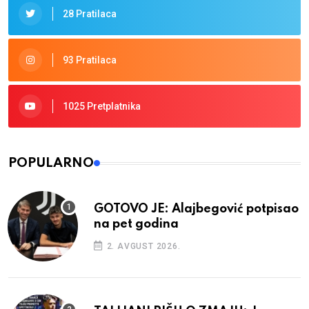
28 Pratilaca
93 Pratilaca
1025 Pretplatnika
POPULARNO
GOTOVO JE: Alajbegović potpisao
na pet godina
2. AVGUST 2026.