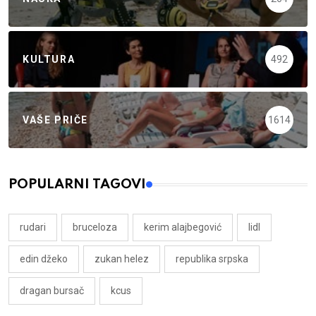
KULTURA
492
VAŠE PRIČE
1614
POPULARNI TAGOVI
rudari
bruceloza
kerim alajbegović
lidl
edin džeko
zukan helez
republika srpska
dragan bursač
kcus