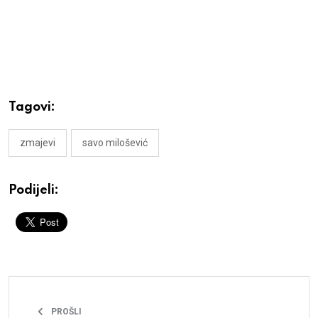
Tagovi:
zmajevi
savo milošević
Podijeli:
PROŠLI