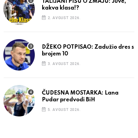
TALIJANI PIŠU O ZMAJU: Juve,
kakva klasa!?
2. AVGUST 2026.
DŽEKO POTPISAO: Zadužio dres s
brojem 10
3. AVGUST 2026.
ČUDESNA MOSTARKA: Lana
Pudar predvodi BiH
5. AVGUST 2026.