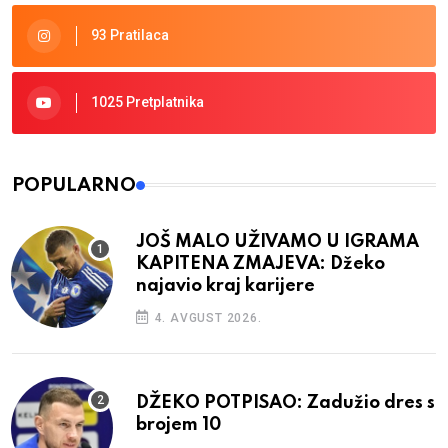
93 Pratilaca
1025 Pretplatnika
POPULARNO
JOŠ MALO UŽIVAMO U IGRAMA
KAPITENA ZMAJEVA: Džeko
najavio kraj karijere
4. AVGUST 2026.
DŽEKO POTPISAO: Zadužio dres s
brojem 10