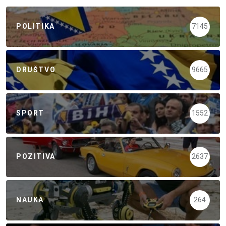
POLITIKA
7145
DRUŠTVO
9665
SPORT
1552
POZITIVA
2637
NAUKA
264