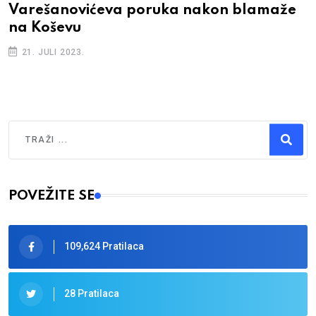
Uprava Željezničara razočarana
potezom čelnika Sarajeva, traže reakciju
Saveza
10. MAJ 2023.
Traži
Type 2 or more characters for results.
POVEŽITE SE
109,624 Pratilaca
28 Pratilaca