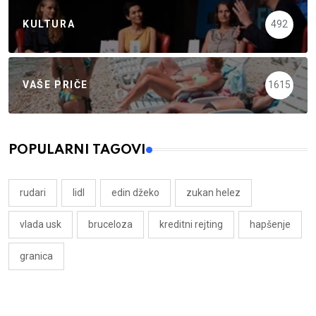
KULTURA
492
VAŠE PRIČE
1615
POPULARNI TAGOVI
rudari
lidl
edin džeko
zukan helez
vlada usk
bruceloza
kreditni rejting
hapšenje
granica