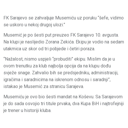
FK Sarajevo se zahvaljuje Musemiću uz poruku “šefe, vidimo
se uskoro u nekoj drugoj ulozi.”
Musemić je po šesti put preuzeo FK Sarajevo 10. avgusta.
Na klupi je naslijedio Zorana Zekića. Ekipu je vodio na sedam
utakmica uz skor od tri pobjede i četiri poraza.
“Nažalost, nismo uspjeli “probuditi” ekipu. Mislim da je u
ovom trenutku za klub najbolja opcija da na klupu dođu
svježe snage. Zahvalio bih se predsjedniku, administraciji,
igračima i saradnicima na iskrenom odnosu i saradnji”,
istakao je Musemić za stranicu Sarajeva.
Musemiću je ovo bio šesti mandat na Koševu. Sa Sarajevom
je do sada osvojio tri titule prvaka, dva Kupa BiH i najtrofejniji
je trener u historiji kluba.