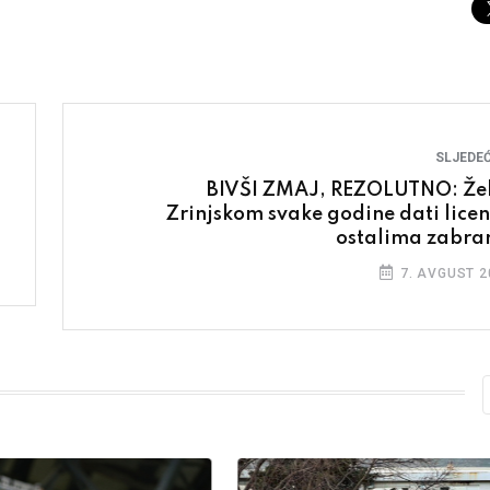
SLJEDEĆ
BIVŠI ZMAJ, REZOLUTNO: Želj
Zrinjskom svake godine dati licen
ostalima zabran
7. AVGUST 2