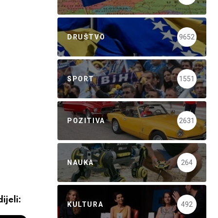
DRUŠTVO
9652
SPORT
1551
POZITIVA
2631
NAUKA
264
ijeli:
KULTURA
492