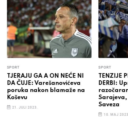
SPORT
SPORT
TJERAJU GA A ON NEĆE NI
TENZIJE P
DA ČUJE: Varešanovićeva
DERBI: Up
poruka nakon blamaže na
razočaran
Koševu
Sarajeva, 
Saveza
21. JULI 2023.
10. MAJ 2023