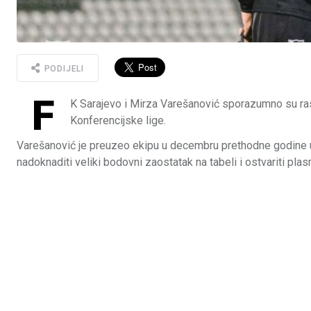
PODIJELI
F
K Sarajevo i Mirza Varešanović sporazumno su raski
Konferencijske lige.
Varešanović je preuzeo ekipu u decembru prethodne godine u j
nadoknaditi veliki bodovni zaostatak na tabeli i ostvariti pla