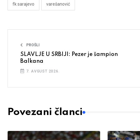
fk sarajevo
varešanović
PROŠLI
SLAVLJE U SRBIJI: Pezer je šampion
Balkana
7. AVGUST 2026.
Povezani članci