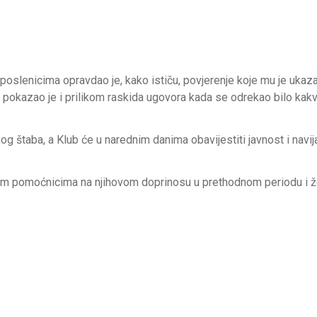
slenicima opravdao je, kako ističu, povjerenje koje mu je ukaz
pokazao je i prilikom raskida ugovora kada se odrekao bilo kakv
g štaba, a Klub će u narednim danima obavijestiti javnost i navi
vim pomoćnicima na njihovom doprinosu u prethodnom periodu i 