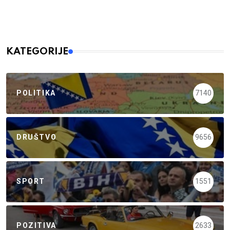
KATEGORIJE
POLITIKA
7140
DRUŠTVO
9656
SPORT
1551
POZITIVA
2633