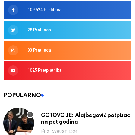
109,624 Pratilaca
28 Pratilaca
93 Pratilaca
1025 Pretplatnika
POPULARNO
GOTOVO JE: Alajbegović potpisao
na pet godina
2. AVGUST 2026.