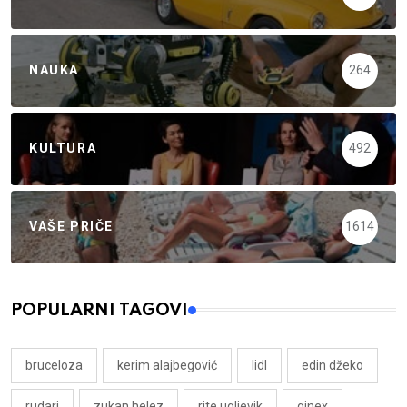
NAUKA
264
KULTURA
492
VAŠE PRIČE
1614
POPULARNI TAGOVI
bruceloza
kerim alajbegović
lidl
edin džeko
rudari
zukan helez
rite ugljevik
ginex