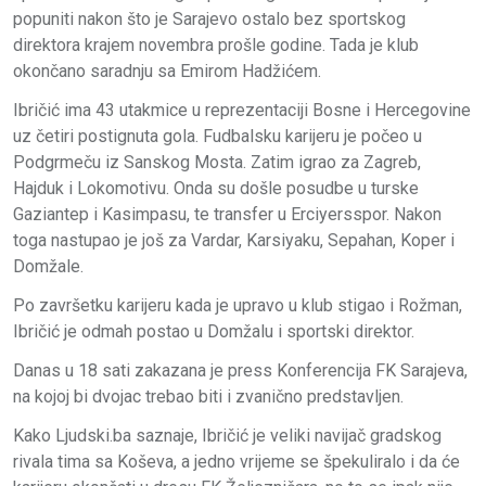
popuniti nakon što je Sarajevo ostalo bez sportskog
direktora krajem novembra prošle godine. Tada je klub
okončano saradnju sa Emirom Hadžićem.
Ibričić ima 43 utakmice u reprezentaciji Bosne i Hercegovine
uz četiri postignuta gola. Fudbalsku karijeru je počeo u
Podgrmeču iz Sanskog Mosta. Zatim igrao za Zagreb,
Hajduk i Lokomotivu. Onda su došle posudbe u turske
Gaziantep i Kasimpasu, te transfer u Erciyersspor. Nakon
toga nastupao je još za Vardar, Karsiyaku, Sepahan, Koper i
Domžale.
Po završetku karijeru kada je upravo u klub stigao i Rožman,
Ibričić je odmah postao u Domžalu i sportski direktor.
Danas u 18 sati zakazana je press Konferencija FK Sarajeva,
na kojoj bi dvojac trebao biti i zvanično predstavljen.
Kako Ljudski.ba saznaje, Ibričić je veliki navijač gradskog
rivala tima sa Koševa, a jedno vrijeme se špekuliralo i da će