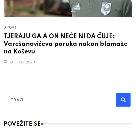
SPORT
TJERAJU GA A ON NEĆE NI DA ČUJE:
Varešanovićeva poruka nakon blamaže
na Koševu
21. JULI 2023.
Traži
Type 2 or more characters for results.
POVEŽITE SE