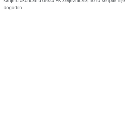
karijeru okončati u dresu FK Željezničara, no to se ipak nije
dogodilo.