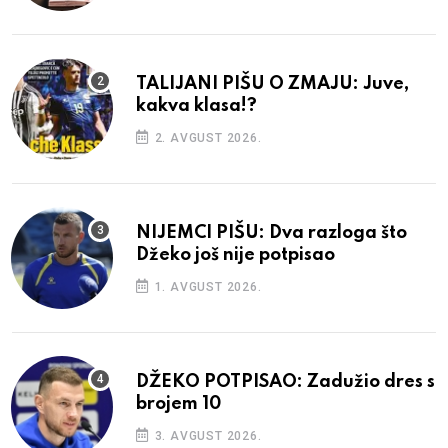
TALIJANI PIŠU O ZMAJU: Juve,
kakva klasa!?
2. AVGUST 2026.
NIJEMCI PIŠU: Dva razloga što
Džeko još nije potpisao
1. AVGUST 2026.
DŽEKO POTPISAO: Zadužio dres s
brojem 10
3. AVGUST 2026.