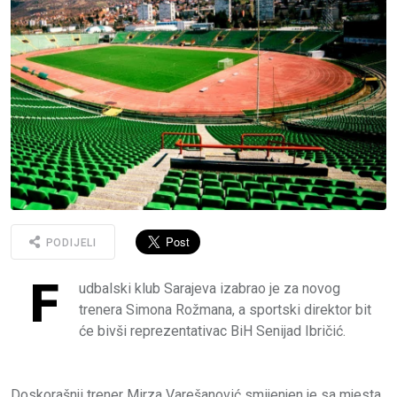
PODIJELI
F
udbalski klub Sarajeva izabrao je za novog
trenera Simona Rožmana, a sportski direktor bit
će bivši reprezentativac BiH Senijad Ibričić.
Doskorašnji trener Mirza Varešanović smijenjen je sa mjesta