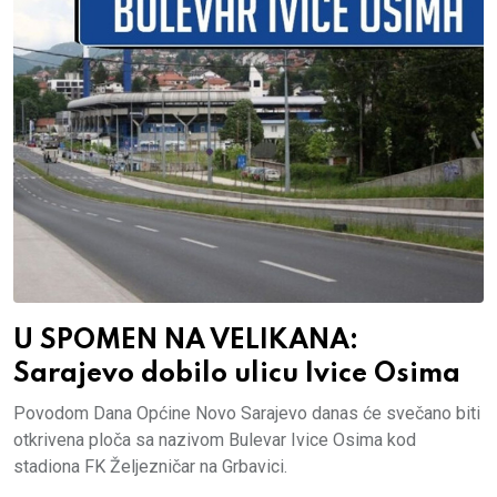
U SPOMEN NA VELIKANA:
Sarajevo dobilo ulicu Ivice Osima
Povodom Dana Općine Novo Sarajevo danas će svečano biti
otkrivena ploča sa nazivom Bulevar Ivice Osima kod
stadiona FK Željezničar na Grbavici.