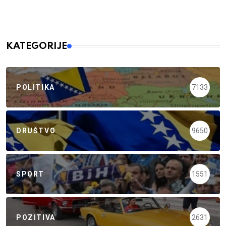
KATEGORIJE
POLITIKA
7133
DRUŠTVO
9650
SPORT
1551
POZITIVA
2631