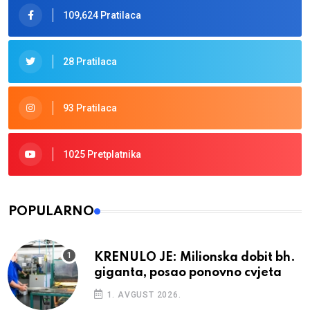
109,624 Pratilaca
28 Pratilaca
93 Pratilaca
1025 Pretplatnika
POPULARNO
KRENULO JE: Milionska dobit bh.
giganta, posao ponovno cvjeta
1. AVGUST 2026.