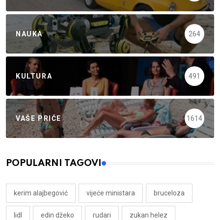
NAUKA
264
KULTURA
491
VAŠE PRIČE
1614
POPULARNI TAGOVI
kerim alajbegović
vijeće ministara
bruceloza
lidl
edin džeko
rudari
zukan helez