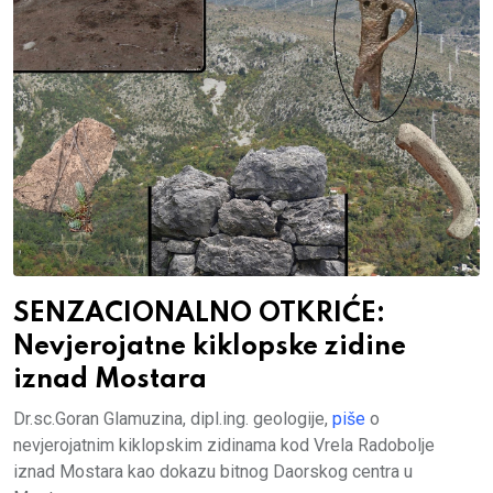
SENZACIONALNO OTKRIĆE:
Nevjerojatne kiklopske zidine
iznad Mostara
Dr.sc.Goran Glamuzina, dipl.ing. geologije,
piše
o
nevjerojatnim kiklopskim zidinama kod Vrela Radobolje
iznad Mostara kao dokazu bitnog Daorskog centra u