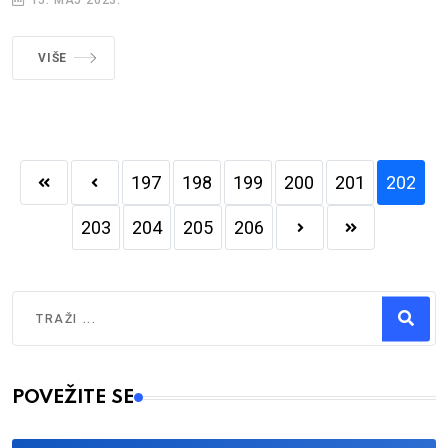
15. MAJ 2023.
VIŠE
197
198
199
200
201
202
203
204
205
206
Traži
Type 2 or more characters for results.
POVEŽITE SE