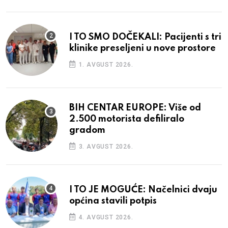
I TO SMO DOČEKALI: Pacijenti s tri
klinike preseljeni u nove prostore
1. AVGUST 2026.
BIH CENTAR EUROPE: Više od
2.500 motorista defiliralo
gradom
3. AVGUST 2026.
I TO JE MOGUĆE: Načelnici dvaju
općina stavili potpis
4. AVGUST 2026.