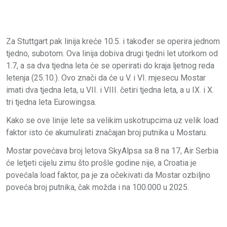
Za Stuttgart pak linija kreće 10.5. i također se operira jednom
tjedno, subotom. Ova linija dobiva drugi tjedni let utorkom od
1.7, a sa dva tjedna leta će se operirati do kraja ljetnog reda
letenja (25.10.). Ovo znači da će u V. i VI. mjesecu Mostar
imati dva tjedna leta, u VII. i VIII. četiri tjedna leta, a u IX. i X.
tri tjedna leta Eurowingsa.
Kako se ove linije lete sa velikim uskotrupcima uz velik load
faktor isto će akumulirati značajan broj putnika u Mostaru.
Mostar povećava broj letova SkyAlpsa sa 8 na 17, Air Serbia
će letjeti cijelu zimu što prošle godine nije, a Croatia je
povećala load faktor, pa je za očekivati da Mostar ozbiljno
poveća broj putnika, čak možda i na 100.000 u 2025.