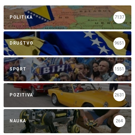
POLITIKA
7137
DRUŠTVO
9651
SPORT
1551
POZITIVA
2631
NAUKA
264