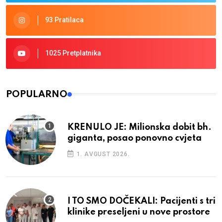
93 Pratilaca
1025 Pretplatnika
POPULARNO
KRENULO JE: Milionska dobit bh.
giganta, posao ponovno cvjeta
1. AVGUST 2026.
I TO SMO DOČEKALI: Pacijenti s tri
klinike preseljeni u nove prostore