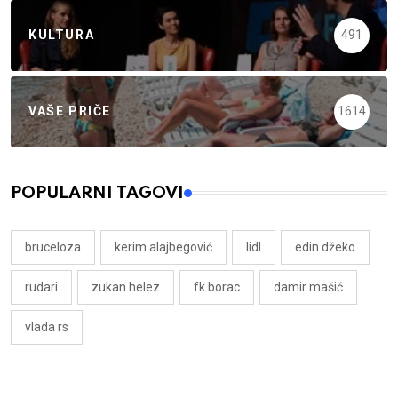
KULTURA
491
VAŠE PRIČE
1614
POPULARNI TAGOVI
bruceloza
kerim alajbegović
lidl
edin džeko
rudari
zukan helez
fk borac
damir mašić
vlada rs