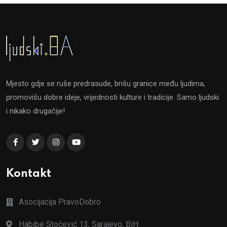
Mjesto gdje se ruše predrasude, brišu granice među ljudima,
promovišu dobre ideje, vrijednosti kulture i tradicije. Samo ljudski
i nikako drugačije!
Kontakt
Asocijacija PravoDobro
Habibe Stočević 13, Sarajevo, BiH