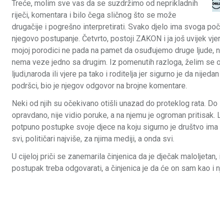
Treće, molim sve vas da se suzdržimo od neprikladnih
riječi, komentara i bilo čega sličnog što se može
drugačije i pogrešno interpretirati. Svako djelo ima svoga počini
njegovo postupanje. Četvrto, postoji ZAKON i ja još uvijek vjer
mojoj porodici ne pada na pamet da osuđujemo druge ljude, naro
nema veze jedno sa drugim. Iz pomenutih razloga, želim se ogra
ljudi,naroda ili vjere pa tako i roditelja jer sigurno je da nije
podršci, bio je njegov odgovor na brojne komentare.
Neki od njih su očekivano otišli unazad do proteklog rata. Do
opravdano, nije vidio poruke, a na njemu je ogroman pritisak. 
potpuno postupke svoje djece na koju sigurno je društvo ima
svi, političari najviše, za njima mediji, a onda svi.
U cijeloj priči se zanemarila činjenica da je dječak maloljetan
postupak treba odgovarati, a činjenica je da će on sam kao i 