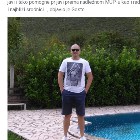
javi i tako pomogne prijavi prema nadležnom MUP-u kao i rad
i najbliži srodnici...., objavio je Gosto.