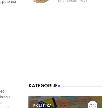
3. AVGUST 2026.
a, potomci
kreditni rejting BiH
KATEGORIJE
meo
injenje
na
POLITIKA
7140