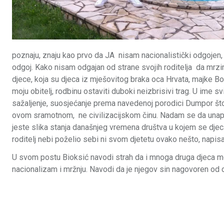
poznaju, znaju kao prvo da JA nisam nacionalistički odgojen, n
odgoj. Kako nisam odgajan od strane svojih roditelja da mrzim
djece, koja su djeca iz mješovitog braka oca Hrvata, majke Bo
moju obitelj, rodbinu ostaviti duboki neizbrisivi trag. U im
sažaljenje, suosjećanje prema navedenoj porodici Dumpor što c
ovom sramotnom, ne civilizacijskom činu. Nadam se da unapri
jeste slika stanja današnjeg vremena društva u kojem se djeca 
roditelj nebi poželio sebi ni svom djetetu ovako nešto, napi
U svom postu Bioksić navodi strah da i mnoga druga djeca mo
nacionalizam i mržnju. Navodi da je njegov sin nagovoren od dr