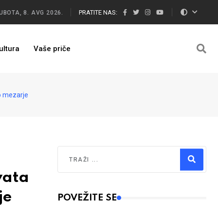
PRATITE NAS:
UBOTA, 8. AVG 2026.
ultura
Vaše priče
o mezarje
Traži
vata
Type 2 or more characters for results.
je
POVEŽITE SE