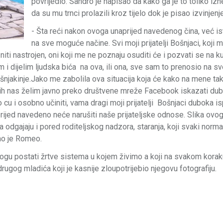
povrijedio. Sandro je napisao da kako ga je to toliko izn
da su mu trnci prolazili kroz tijelo dok je pisao izvinjenje
- Šta reći nakon ovoga unaprijed navedenog čina, već ist
na sve moguće načine. Svi moji prijatelji Bošnjaci, koji 
iti nastrojen, oni koji me ne poznaju osuditi će i pozvati se na k
 i dijelim ljudska bića na ova, ili ona, sve sam to prenosio na sv
šnjakinje.Jako me zabolila ova situacija koja će kako na mene tak
e svih nas želim javno preko društvene mreže Facebook iskazati du
u i osobno učiniti, vama dragi moji prijatelji Bošnjaci duboka is
jed navedeno neće narušiti naše prijateljske odnose. Slika ovog
odgajaju i pored roditeljskog nadzora, staranja, koji svaki norma
sao je Romeo.
gu postati žrtve sistema u kojem živimo a koji na svakom korak
ugog mladića koji je kasnije zloupotrijebio njegovu fotografiju.