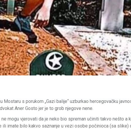
r u Mostaru s porukom „Gazi balije“ uzburkao hercegovačku javnost,
advokat Aner Gosto jer je to grob njegove nene.
ne mogu vjerovati da je neko bio spreman učiniti takvo nešto a k
 ili imate bilo kakvo saznanje u vezi osobe počinioca (sa slike)