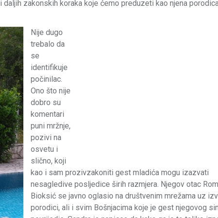
i daljih zakonskih koraka koje ćemo preduzeti kao njena porodic
Nije dugo
trebalo da
se
identifikuje
počinilac.
Ono što nije
dobro su
komentari
puni mržnje,
pozivi na
osvetu i
slično, koji
kao i sam prozivzakoniti gest mladića mogu izazvati
nesagledive posljedice širih razmjera. Njegov otac Ro
Bioksić se javno oglasio na društvenim mrežama uz izv
porodici, ali i svim Bošnjacima koje je gest njegovog si