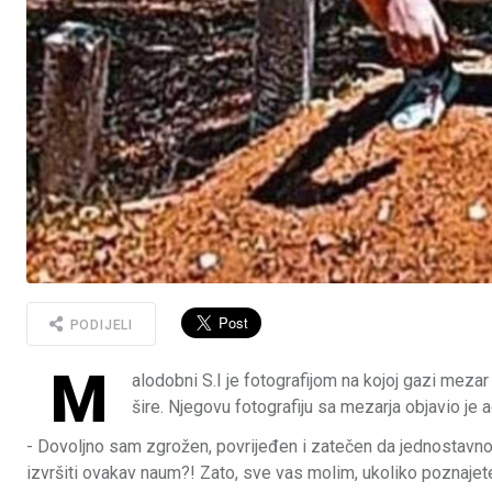
PODIJELI
M
alodobni S.I je fotografijom na kojoj gazi meza
šire. Njegovu fotografiju sa mezarja objavio je 
- Dovoljno sam zgrožen, povrijeđen i zatečen da jednostavno 
izvršiti ovakav naum?! Zato, sve vas molim, ukoliko poznajete