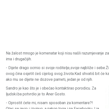
Na žalost mnogo je komenatar koji nisu našli razumjevanje za či
ima i drugačijih.
- Dijete drago ocrnio si svoje roditelje,svoje najbliže i sebe.
ovog čina osjetit ćeš cijelog svog života.Kad shvatiš bit će 
ako mu se dijete ne dozove pameti, jedan je od njih.
Sandro je kao što je i obećao kontaktirao porodicu. Za
ljudski.ba potvrdio je to Aner Gosto.
- Oprostit ćete mi, nisam sposoban za komentare?!
Otac se javio i izvinuo, a nakon toga i na Facebooku. I ja