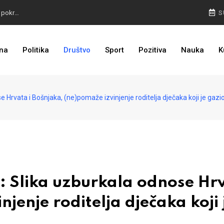
TROJKA U AKCIJI: Inicijativa za status Srebrenice pokrenuta
S
ALARM IZ MOSTARA: Otvoreno nepoštivanje Uredbe Vlade FBIH
na
Politika
Društvo
Sport
Pozitiva
Nauka
K
ZASTRAŠIVANJE I PRITISCI: Saslušane još 4 osobe, 26 na popisu
rvata i Bošnjaka, (ne)pomaže izvinjenje roditelja dječaka koji je gazi
Slika uzburkala odnose Hr
njenje roditelja dječaka koji 