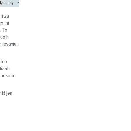
ni za
ni ni
. To
rugih
ijevanju i
atno
isati
 snosimo
išljeni