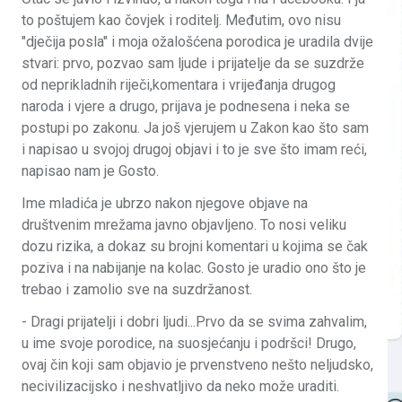
to poštujem kao čovjek i roditelj. Međutim, ovo nisu
"dječija posla" i moja ožalošćena porodica je uradila dvije
stvari: prvo, pozvao sam ljude i prijatelje da se suzdrže
od neprikladnih riječi,komentara i vrijeđanja drugog
naroda i vjere a drugo, prijava je podnesena i neka se
postupi po zakonu. Ja još vjerujem u Zakon kao što sam
i napisao u svojoj drugoj objavi i to je sve što imam reći,
napisao nam je Gosto.
Ime mladića je ubrzo nakon njegove objave na
društvenim mrežama javno objavljeno. To nosi veliku
dozu rizika, a dokaz su brojni komentari u kojima se čak
poziva i na nabijanje na kolac. Gosto je uradio ono što je
trebao i zamolio sve na suzdržanost.
- Dragi prijatelji i dobri ljudi...Prvo da se svima zahvalim,
u ime svoje porodice, na suosjećanju i podršci! Drugo,
ovaj čin koji sam objavio je prvenstveno nešto neljudsko,
necivilizacijsko i neshvatljivo da neko može uraditi.