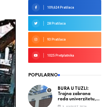
109,624 Pratilaca
28 Pratilaca
93 Pratilaca
1025 Pretplatnika
POPULARNO
BURA U TUZLI:
Trajna zabrana
rada univerzitetu,
provedba sudskih
3. AVGUST 2026.