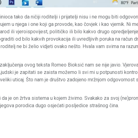
oca tako da ničiji roditelji i prijatelji nisu i ne mogu biti odgovor
ujem u njega i one koji ga provode, kao čovjek i kao vjernik. Ni me
d ili vjeroispovijest, političko ili bilo kakvo drugo opredjeljenje
diti od bilo kakvih provokacija ili uvredljivih poruka na račun d
dan roditelj ne bi želio vidjeti ovako nešto. Hvala vam svima na razum
 zaključenja ovog teksta Romeo Bioksić nam se nije javio. Vjerov
Ljudski je zapitati se zaista možemo li svi mi u potpunosti kontrol
 veliki uticaj. Što nam je društvo zadojeno mržnjom odgovornost
, i da je on žrtva sistema u kojem živimo. Svakako za svoj (ne)prom
njegova porodica dugo osjećati posljedice strašnog čina.