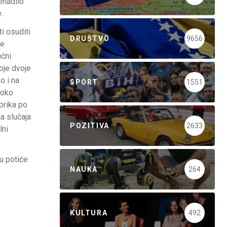
enadilo
.
i osuditi
DRUŠTVO
9656
me
ućni
oje dvoje
o i na
SPORT
1551
boko
prika po
a slučaja
POZITIVA
2633
lni
u potiće
NAUKA
264
KULTURA
492