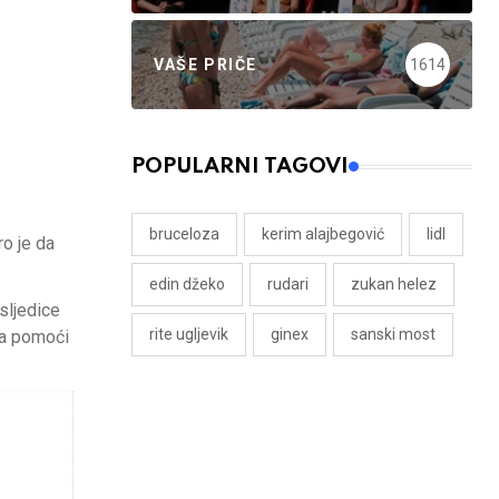
VAŠE PRIČE
1614
POPULARNI TAGOVI
bruceloza
kerim alajbegović
lidl
ro je da
edin džeko
rudari
zukan helez
osljedice
rite ugljevik
ginex
sanski most
na pomoći