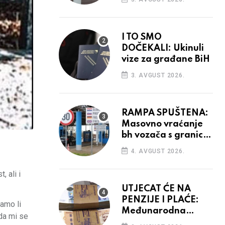
odluka
I TO SMO
DOČEKALI: Ukinuli
vize za građane BiH
3. AVGUST 2026.
RAMPA SPUŠTENA:
Masovno vraćanje
bh vozača s granica
EU, protesti na
4. AVGUST 2026.
vidiku
 ali i
UTJECAT ĆE NA
PENZIJE I PLAĆE:
amo li
Međunarodna
 da mi se
agencija potvrdila