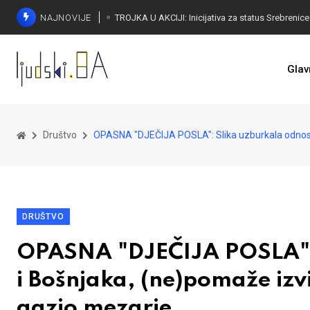
NAJNOVIJE
Glav
Društvo
OPASNA "DJEČIJA POSLA": Slika uzburkala odnose H
DRUŠTVO
OPASNA "DJEČIJA POSLA": 
i Bošnjaka, (ne)pomaže izvi
gazio mezarje