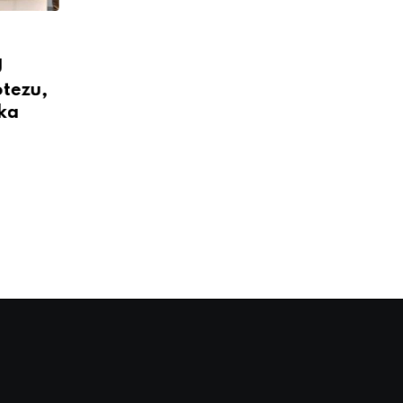
DRUŠTVO
U
I TO SMO DOČEKALI:
otezu,
Ministar ispunio obećanje,
tka
sve je gotovo
4. SEPTEMBAR 2023.