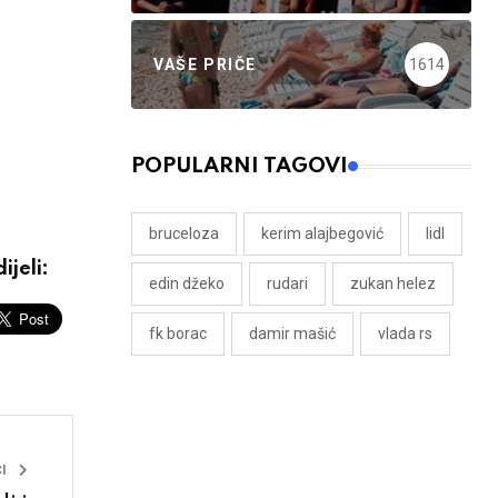
VAŠE PRIČE
1614
POPULARNI TAGOVI
bruceloza
kerim alajbegović
lidl
ijeli:
edin džeko
rudari
zukan helez
fk borac
damir mašić
vlada rs
I