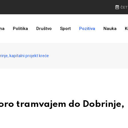
ČET
I TO SMO DOČEKALI: Grad u BiH prvi put dobio sredstva EU
na
Politika
Društvo
Sport
Pozitiva
Nauka
K
e, kapitalni projekt kreće
ro tramvajem do Dobrinje,