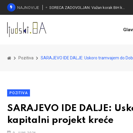
NAJNOVIJE
SORECA ZADOVOLJAN: Važan korak BiH ka EU
Glav
Pozitiva
SARAJEVO IDE DALJE: Uskoro tramvajem do Dobrinj
POZITIVA
SARAJEVO IDE DALJE: Usko
kapitalni projekt kreće