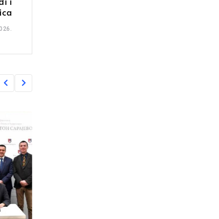
i i
ica
026.