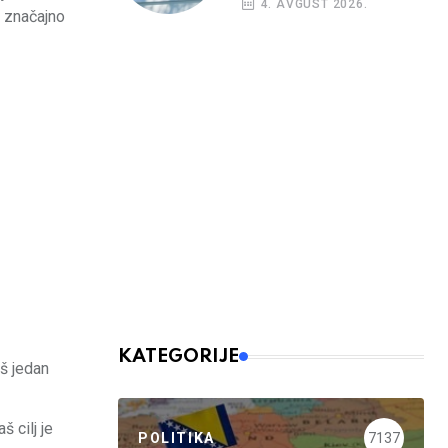
4. AVGUST 2026.
e značajno
KATEGORIJE
oš jedan
 cilj je
POLITIKA
7137