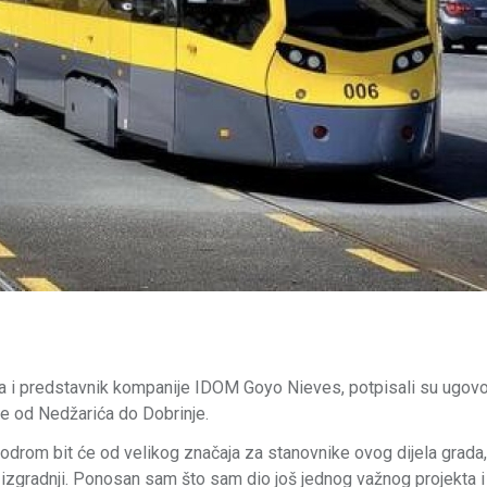
ta i predstavnik kompanije IDOM Goyo Nieves, potpisali su ugovo
e od Nedžarića do Dobrinje.
odrom bit će od velikog značaja za stanovnike ovog dijela grada, 
 izgradnji. Ponosan sam što sam dio još jednog važnog projekta i