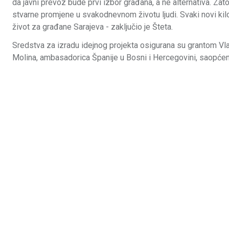
da javni prevoz bude prvi izbor građana, a ne alternativa. Zato
stvarne promjene u svakodnevnom životu ljudi. Svaki novi kilo
život za građane Sarajeva - zaključio je Šteta.
Sredstva za izradu idejnog projekta osigurana su grantom Vlad
Molina, ambasadorica Španije u Bosni i Hercegovini, saopćen