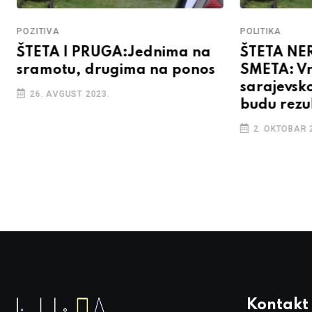
POZITIVA
POLITIKA
ŠTETA I PRUGA:Jednima na
ŠTETA NE
sramotu, drugima na ponos
SMETA: Vr
sarajevsk
26. AVGUST 2023.
budu rezul
2. OKTOBAR 
Kontakt