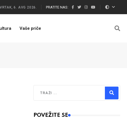
PRATITE NAS:
VRTAK, 6. AVG 2026.
ultura
Vaše priče
Traži
Type 2 or more characters for results.
POVEŽITE SE