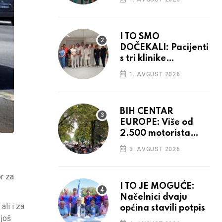
I TO SMO
DOČEKALI: Pacijenti
s tri klinike
preseljeni u nove
1. AVGUST 2026.
prostore
BIH CENTAR
EUROPE: Više od
2.500 motorista
defiliralo gradom
3. AVGUST 2026.
r za
I TO JE MOGUĆE:
Načelnici dvaju
ali i za
općina stavili potpis
 još