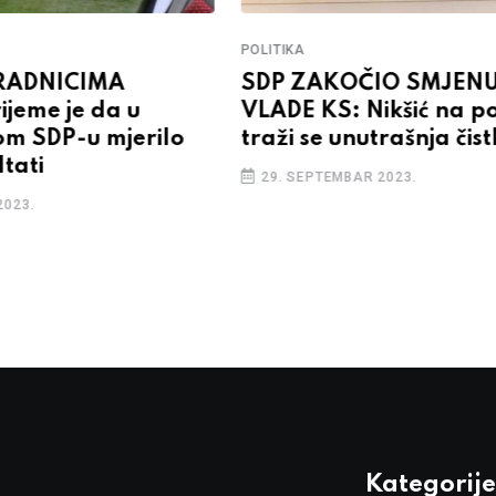
POLITIKA
RADNICIMA
SDP ZAKOČIO SMJEN
ijeme je da u
VLADE KS: Nikšić na p
om SDP-u mjerilo
traži se unutrašnja čis
tati
29. SEPTEMBAR 2023.
2023.
Kategorije