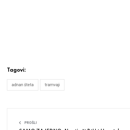
Tagovi:
adnan šteta
tramvaji
PROŠLI