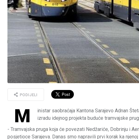
PODIJELI
M
inistar saobraćaja Kantona Sarajevo Adnan Šte
izradu idejnog projekta buduće tramvajske prug
- Tramvajska pruga koja će povezati Nedžariće, Dobrinju i Aer
posjetioce Sarajeva. Danas smo napravili prvi korak ka njenoj