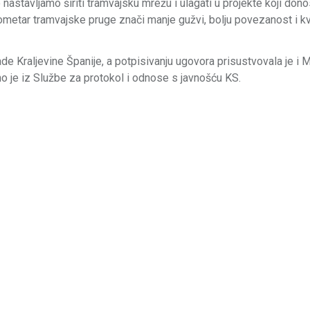
 nastavljamo širiti tramvajsku mrežu i ulagati u projekte koji don
metar tramvajske pruge znači manje gužvi, bolju povezanost i kva
e Kraljevine Španije, a potpisivanju ugovora prisustvovala je i M
o je iz Službe za protokol i odnose s javnošću KS.