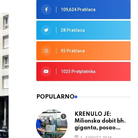
109,624 Pratilaca
28 Pratilaca
93 Pratilaca
1025 Pretplatnika
POPULARNO
KRENULO JE:
Milionska dobit bh.
giganta, posao
ponovno cvjeta
1. AVGUST 2026.