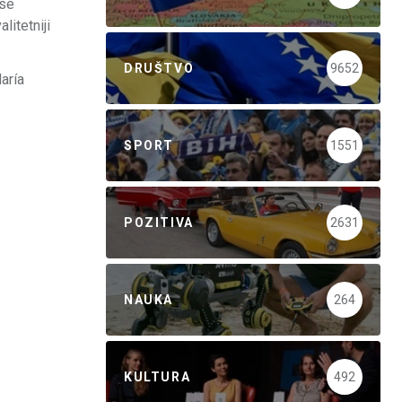
ose
litetniji
DRUŠTVO
9652
aría
SPORT
1551
POZITIVA
2631
NAUKA
264
KULTURA
492