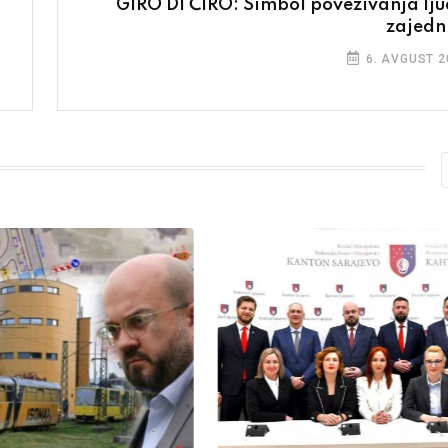
GIRO DI ĆIRO: Simbol povezivanja ljud
zajedn
6. AVGUST 2