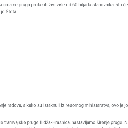
jima će pruga prolaziti živi više od 60 hiljada stanovnika, što ć
 je Šteta.
je radova, a kako su istaknuli iz resornog ministarstva, ovo je j
e tramvajske pruge Ilidža-Hrasnica, nastavljamo širenje pruge. Naš