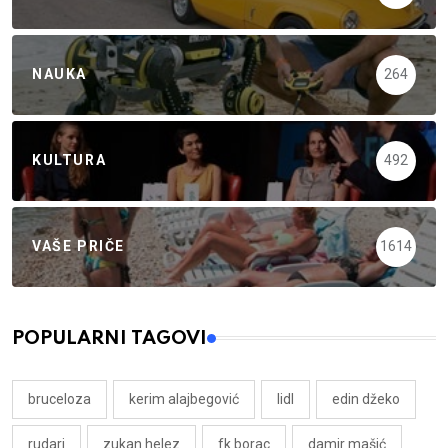
NAUKA
264
KULTURA
492
VAŠE PRIČE
1614
POPULARNI TAGOVI
bruceloza
kerim alajbegović
lidl
edin džeko
rudari
zukan helez
fk borac
damir mašić