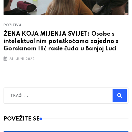
POZITIVA
ŽENA KOJA MIJENJA SVIJET: Osobe s
intelektualnim poteškoćama zajedno s
Gordanom Ilić rade čuda u Banjoj Luci
24. JUNI 2022.
Traži
Type 2 or more characters for results.
POVEŽITE SE