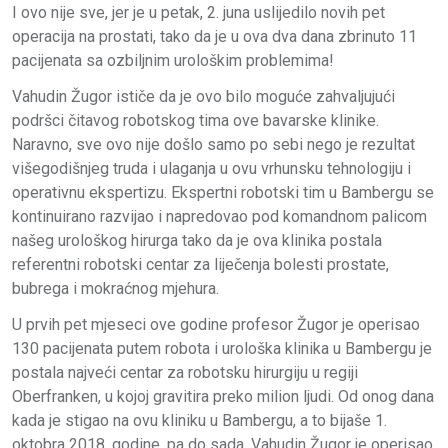
I ovo nije sve, jer je u petak, 2. juna uslijedilo novih pet
operacija na prostati, tako da je u ova dva dana zbrinuto 11
pacijenata sa ozbiljnim urološkim problemima!
Vahudin Žugor ističe da je ovo bilo moguće zahvaljujući
podršci čitavog robotskog tima ove bavarske klinike.
Naravno, sve ovo nije došlo samo po sebi nego je rezultat
višegodišnjeg truda i ulaganja u ovu vrhunsku tehnologiju i
operativnu ekspertizu. Ekspertni robotski tim u Bambergu se
kontinuirano razvijao i napredovao pod komandnom palicom
našeg urološkog hirurga tako da je ova klinika postala
referentni robotski centar za liječenja bolesti prostate,
bubrega i mokraćnog mjehura.
U prvih pet mjeseci ove godine profesor Žugor je operisao
130 pacijenata putem robota i urološka klinika u Bambergu je
postala najveći centar za robotsku hirurgiju u regiji
Oberfranken, u kojoj gravitira preko milion ljudi. Od onog dana
kada je stigao na ovu kliniku u Bambergu, a to bijaše 1.
oktobra 2018. godine, pa do sada, Vahudin Žugor je operisao