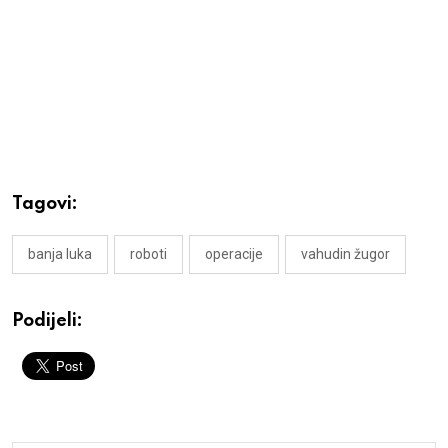
Tagovi:
banja luka
roboti
operacije
vahudin žugor
Podijeli: