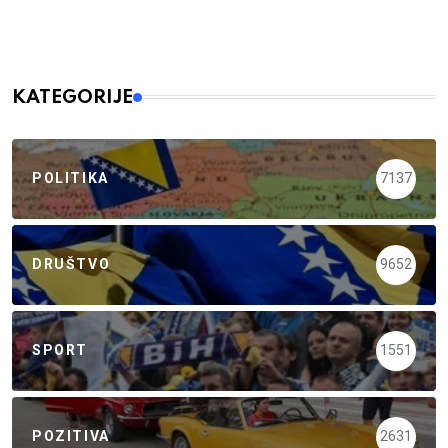
KATEGORIJE
POLITIKA
7137
DRUŠTVO
9652
SPORT
1551
POZITIVA
2631