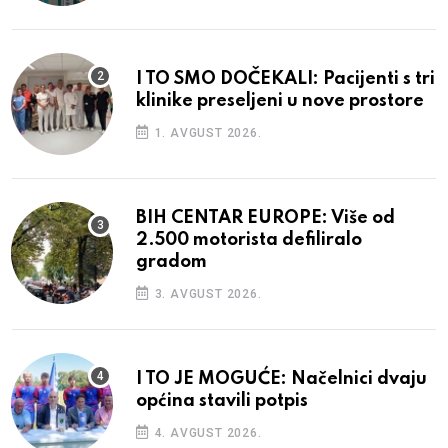
I TO SMO DOČEKALI: Pacijenti s tri
klinike preseljeni u nove prostore
1. AVGUST 2026.
BIH CENTAR EUROPE: Više od
2.500 motorista defiliralo
gradom
3. AVGUST 2026.
I TO JE MOGUĆE: Načelnici dvaju
općina stavili potpis
4. AVGUST 2026.