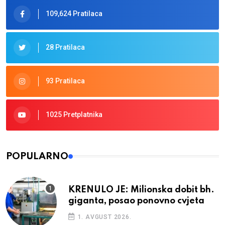
109,624 Pratilaca
28 Pratilaca
93 Pratilaca
1025 Pretplatnika
POPULARNO
KRENULO JE: Milionska dobit bh.
giganta, posao ponovno cvjeta
1. AVGUST 2026.