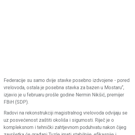
Federacije su samo dvije stavke posebno izdvojene - pored
vrelovoda, ostala je posebna stavka za bazen u Mostaru“,
izjavio je u februaru prošle godine Nermin Nikšić, premijer
FBiH (SDP).
Radovi na rekonstrukciji magistralnog vrelovoda odvijaju se
uz posvećenost zaštiti okoliša i sigurnosti. Riječ je o
kompleksnom i tehnički zahtjevnom poduhvatu nakon čijeg
završetka će građani Tuzle imati stabilnije, efikasnije i