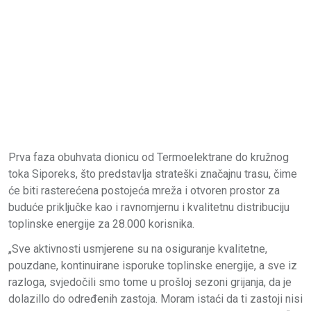
Prva faza obuhvata dionicu od Termoelektrane do kružnog
toka Siporeks, što predstavlja strateški značajnu trasu, čime
će biti rasterećena postojeća mreža i otvoren prostor za
buduće priključke kao i ravnomjernu i kvalitetnu distribuciju
toplinske energije za 28.000 korisnika.
„Sve aktivnosti usmjerene su na osiguranje kvalitetne,
pouzdane, kontinuirane isporuke toplinske energije, a sve iz
razloga, svjedočili smo tome u prošloj sezoni grijanja, da je
dolazillo do određenih zastoja. Moram istaći da ti zastoji nisi