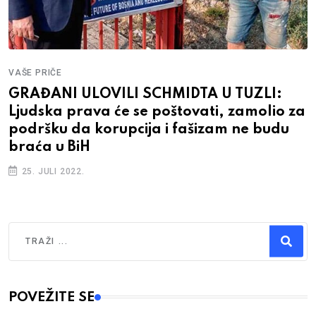
VAŠE PRIČE
GRAĐANI ULOVILI SCHMIDTA U TUZLI:
Ljudska prava će se poštovati, zamolio za
podršku da korupcija i fašizam ne budu
braća u BiH
25. JULI 2022.
Traži
Type 2 or more characters for results.
POVEŽITE SE