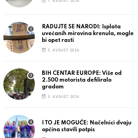
1. AVGUST 2026.
RADUJTE SE NARODI: Isplata
uvećanih mirovina krenula, mogle
bi opet rasti
5. AVGUST 2026.
BIH CENTAR EUROPE: Više od
2.500 motorista defiliralo
gradom
3. AVGUST 2026.
I TO JE MOGUĆE: Načelnici dvaju
općina stavili potpis