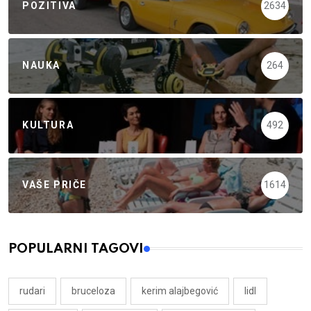
POZITIVA
2634
NAUKA
264
KULTURA
492
VAŠE PRIČE
1614
POPULARNI TAGOVI
rudari
bruceloza
kerim alajbegović
lidl