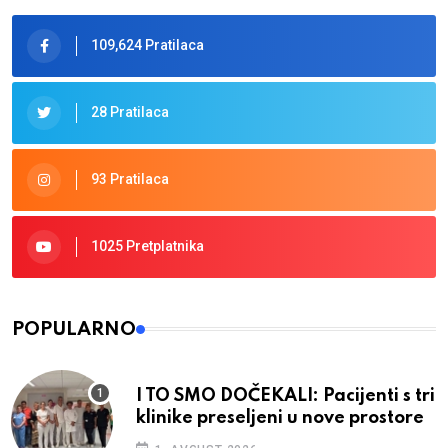
109,624 Pratilaca
28 Pratilaca
93 Pratilaca
1025 Pretplatnika
POPULARNO
I TO SMO DOČEKALI: Pacijenti s tri
klinike preseljeni u nove prostore