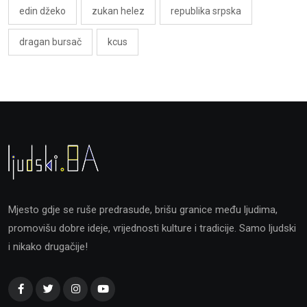
edin džeko
zukan helez
republika srpska
dragan bursač
kcus
Mjesto gdje se ruše predrasude, brišu granice među ljudima,
promovišu dobre ideje, vrijednosti kulture i tradicije. Samo ljudski
i nikako drugačije!