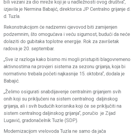
bili vezani za dio mreže koji je u nadležnosti ovog društva“,
izjavila je Nermina Babajić, direktorica JP Centralno grijanje d.
d. Tuzla.
Rekonstrukcijom će nadzemni cjevovod biti zamijenjen
podzemnim, što omogućava i veću sigurnost, budući da neće
dolaziti do gubitaka toplotne energije. Rok za završetak
radova je 20. septembar.
„Sve iz razloga kako bismo mi mogli pristupiti blagovremeno
aktivnostima na provjeri sistema za sezonu grijanja, koja bi
normativno trebala početi najkasnije 15. oktobra“, dodala je
Babajić.
„Želimo osigurati snabdijavenje centralnim grijanjem svih
onih koji su priključeni na sistem centralnog daljinskog
grijanja, ali i svih budućih korisnika koji će se priključiti na
sistem centralnog daljinskog grijanja“, poručio je Zijad
Lugavić, gradonačelnik Tuzle (SDP).
Modernizacijom vrelovoda Tuzla ne samo da jača