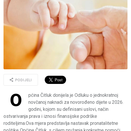
PODIJELI
O
pćina Čitluk donijela je Odluku o jednokratnoj
novčanoj naknadi za novorođeno dijete u 2026.
godini, kojom su definisani uslovi, način
ostvarivanja prava i iznosi finansijske podrške
roditeljima.Ova mjera predstavlja nastavak pronatalitetne
politike Općine Čitluk, s ciljem pružanja konkretne pomoći