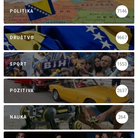
POLITIKA
7146
DRUŠTVO
9667
SPORT
1553
POZITIVA
2637
NAUKA
264