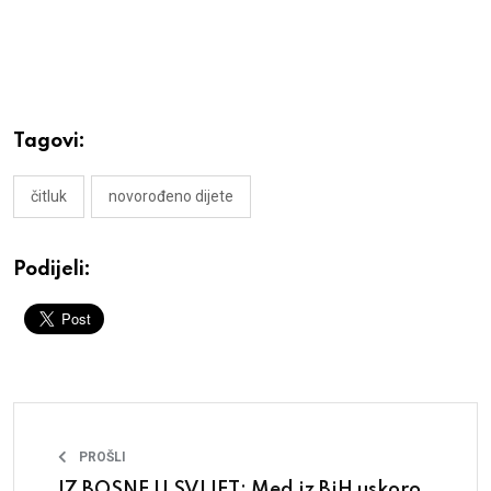
Tagovi:
čitluk
novorođeno dijete
Podijeli:
PROŠLI
IZ BOSNE U SVIJET: Med iz BiH uskoro