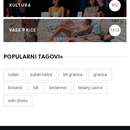
KULTURA
492
VAŠE PRIČE
1615
POPULARNI TAGOVI
rudari
zukan helez
bh granica
granica
bosanci
lidl
bečarević
tešanj i usora
edin džeko