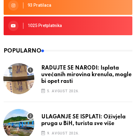
93 Pratilaca
1025 Pretplatnika
POPULARNO
RADUJTE SE NARODI: Isplata
uvećanih mirovina krenula, mogle
bi opet rasti
5. AVGUST 2026.
ULAGANJE SE ISPLATI: Oživjela
pruga u BiH, turista sve više
9. AVGUST 2026.