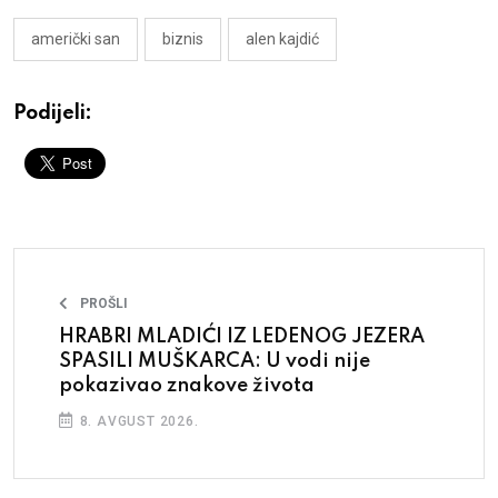
američki san
biznis
alen kajdić
Podijeli:
PROŠLI
HRABRI MLADIĆI IZ LEDENOG JEZERA
SPASILI MUŠKARCA: U vodi nije
pokazivao znakove života
8. AVGUST 2026.