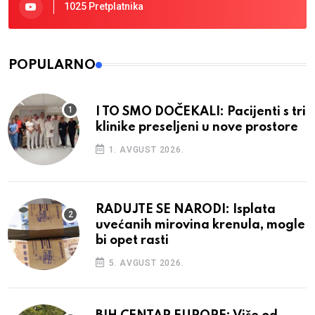
1025 Pretplatnika
POPULARNO
I TO SMO DOČEKALI: Pacijenti s tri
klinike preseljeni u nove prostore
1. AVGUST 2026.
RADUJTE SE NARODI: Isplata
uvećanih mirovina krenula, mogle
bi opet rasti
5. AVGUST 2026.