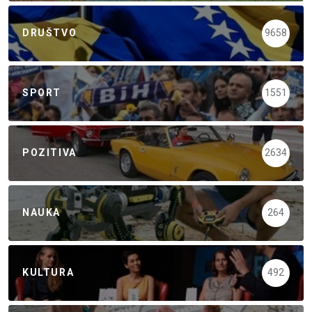
DRUŠTVO
9658
SPORT
1551
POZITIVA
2634
NAUKA
264
KULTURA
492