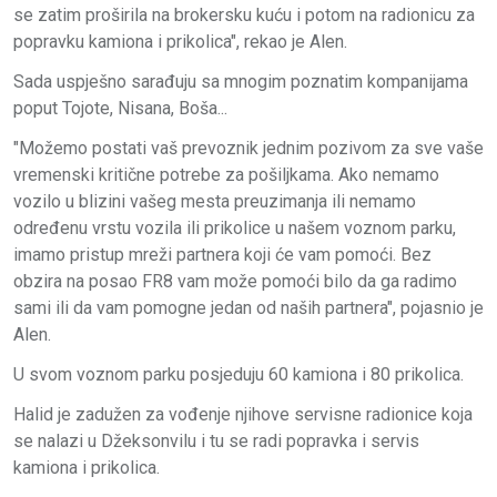
se zatim proširila na brokersku kuću i potom na radionicu za
popravku kamiona i prikolica", rekao je Alen.
Sada uspješno sarađuju sa mnogim poznatim kompanijama
poput Tojote, Nisana, Boša...
"Možemo postati vaš prevoznik jednim pozivom za sve vaše
vremenski kritične potrebe za pošiljkama. Ako nemamo
vozilo u blizini vašeg mesta preuzimanja ili nemamo
određenu vrstu vozila ili prikolice u našem voznom parku,
imamo pristup mreži partnera koji će vam pomoći. Bez
obzira na posao FR8 vam može pomoći bilo da ga radimo
sami ili da vam pomogne jedan od naših partnera", pojasnio je
Alen.
U svom voznom parku posjeduju 60 kamiona i 80 prikolica.
Halid je zadužen za vođenje njihove servisne radionice koja
se nalazi u Džeksonvilu i tu se radi popravka i servis
kamiona i prikolica.