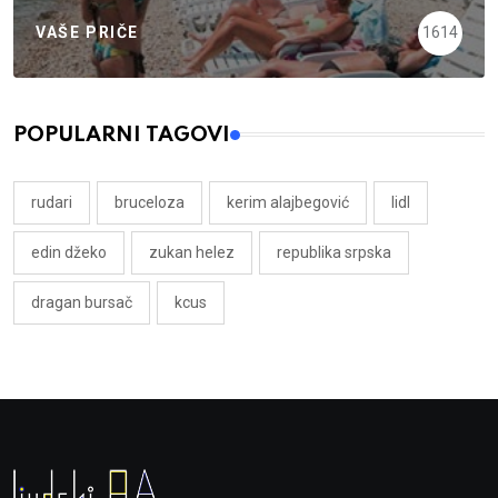
VAŠE PRIČE
1614
POPULARNI TAGOVI
rudari
bruceloza
kerim alajbegović
lidl
edin džeko
zukan helez
republika srpska
dragan bursač
kcus