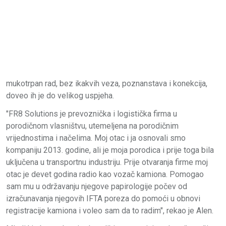
mukotrpan rad, bez ikakvih veza, poznanstava i konekcija,
doveo ih je do velikog uspjeha.
"FR8 Solutions je prevoznička i logistička firma u
porodičnom vlasništvu, utemeljena na porodičnim
vrijednostima i načelima. Moj otac i ja osnovali smo
kompaniju 2013. godine, ali je moja porodica i prije toga bila
uključena u transportnu industriju. Prije otvaranja firme moj
otac je devet godina radio kao vozač kamiona. Pomogao
sam mu u održavanju njegove papirologije počev od
izračunavanja njegovih IFTA poreza do pomoći u obnovi
registracije kamiona i voleo sam da to radim", rekao je Alen.