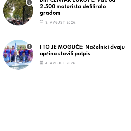
BIH CENTAR EUROPE: Više od
2.500 motorista defiliralo
gradom
3. AVGUST 2026.
I TO JE MOGUĆE: Načelnici dvaju
općina stavili potpis
4. AVGUST 2026.