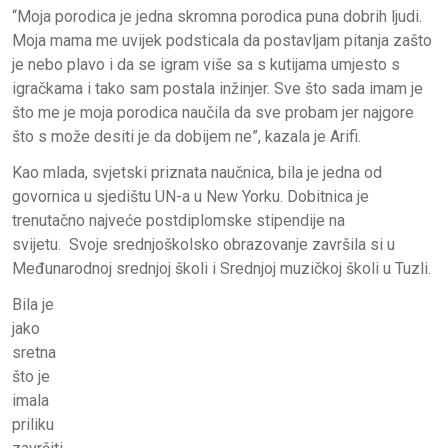
“Moja porodica je jedna skromna porodica puna dobrih ljudi.
Moja mama me uvijek podsticala da postavljam pitanja zašto
je nebo plavo i da se igram više sa s kutijama umjesto s
igračkama i tako sam postala inžinjer. Sve što sada imam je
što me je moja porodica naučila da sve probam jer najgore
što s može desiti je da dobijem ne”, kazala je Arifi.
Kao mlada, svjetski priznata naučnica, bila je jedna od
govornica u sjedištu UN-a u New Yorku. Dobitnica je
trenutačno najveće postdiplomske stipendije na
svijetu. Svoje srednjoškolsko obrazovanje završila si u
Međunarodnoj srednjoj školi i Srednjoj muzičkoj školi u Tuzli.
Bila je
jako
sretna
što je
imala
priliku