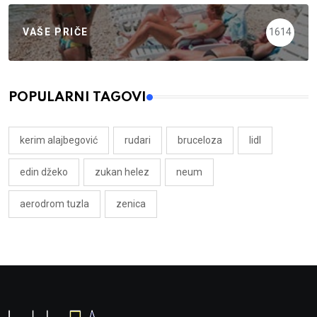
VAŠE PRIČE
1614
POPULARNI TAGOVI
kerim alajbegović
rudari
bruceloza
lidl
edin džeko
zukan helez
neum
aerodrom tuzla
zenica