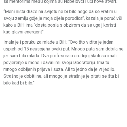
sa mentorima među kojima su Nobelovci i uči nove stvari.
“Meni ništa draže na svijetu ne bi bilo nego da se vratim u
svoju zemlju gdje je moja cijela porodica”, kazala je poručivši
kako u BiH ima “dosta posla s obzirom da se ugalj koristi
kao glavni energent”.
Imala je i poruku za mlade u BiH: “Ovo što vidite je jedan
uspjeh od 15 neuspjeha svaki put. Mnogo puta sam dobila ne
jer sam bila mlada. Dva profesora u srednjoj školi su imali
povjerenje u mene i davali mi svoju laboratoriju. Ima tu
mnogo odbijenih prijava i suza. Ali to jedno da je vrijedilo.
Strašno je dobiti ne, ali mnogo je strašnije je pitati se šta bi
bilo kad bi bilo.”