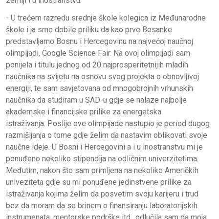
zemlji i u inostranstvu.
- U trećem razredu srednje škole kolegica iz Međunarodne
škole i ja smo dobile priliku da kao prve Bosanke
predstavljamo Bosnu i Hercegovinu na najvećoj naučnoj
olimpijadi, Google Science Fair. Na ovoj olimpijadi sam
ponijela i titulu jednog od 20 najprosperitetnijih mladih
naučnika na svijetu na osnovu svog projekta o obnovljivoj
energiji, te sam savjetovana od mnogobrojnih vrhunskih
naučnika da studiram u SAD-u gdje se nalaze najbolje
akademske i financijske prilike za energetska
istraživanja. Poslije ove olimpijade nastupio je period dugog
razmišljanja o tome gdje želim da nastavim oblikovati svoje
naučne ideje. U Bosni i Hercegovini a i u inostranstvu mi je
ponuđeno nekoliko stipendija na odličnim univerzitetima.
Međutim, nakon što sam primljena na nekoliko Američkih
univeziteta gdje su mi ponuđene jedinstvene prilike za
istraživanja kojima želim da posvetim svoju karijeru i trud
bez da moram da se brinem o finansiranju laboratorijskih
instrumenata, mentorske podrške itd., odlučila sam da moja