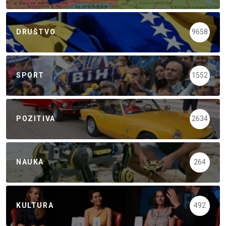
DRUŠTVO
9658
SPORT
1552
POZITIVA
2634
NAUKA
264
KULTURA
492