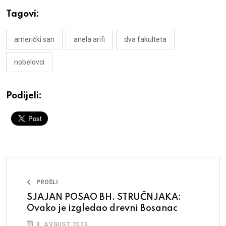
Tagovi:
američki san
anela arifi
dva fakulteta
nobelovci
Podijeli:
PROŠLI
SJAJAN POSAO BH. STRUČNJAKA:
Ovako je izgledao drevni Bosanac
8. AVGUST 2026.