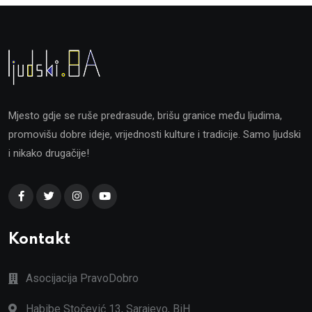
Mjesto gdje se ruše predrasude, brišu granice među ljudima,
promovišu dobre ideje, vrijednosti kulture i tradicije. Samo ljudski
i nikako drugačije!
Kontakt
Asocijacija PravoDobro
Habibe Stočević 13, Sarajevo, BiH