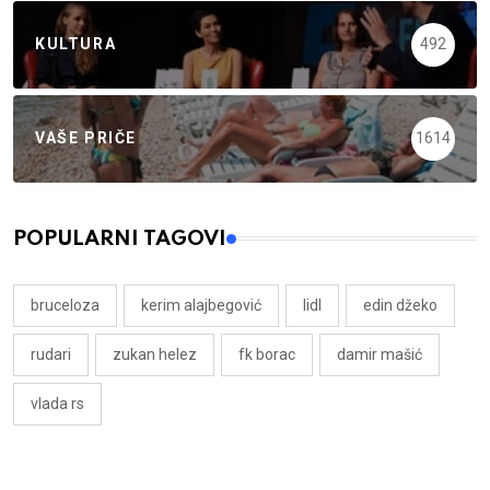
KULTURA
492
VAŠE PRIČE
1614
POPULARNI TAGOVI
bruceloza
kerim alajbegović
lidl
edin džeko
rudari
zukan helez
fk borac
damir mašić
vlada rs