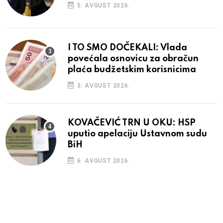
5. AVGUST 2026.
I TO SMO DOČEKALI: Vlada
povećala osnovicu za obračun
plaća budžetskim korisnicima
3. AVGUST 2026.
KOVAČEVIĆ TRN U OKU: HSP
uputio apelaciju Ustavnom sudu
BiH
6. AVGUST 2026.