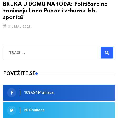
BRUKA U DOMU NARODA: Političare ne
zanimaju Lana Pudar i vrhunski bh.
sportaši
31. MAJ 2023.
Traži
Type 2 or more characters for results.
POVEŽITE SE
109,624 Pratilaca
28 Pratilaca