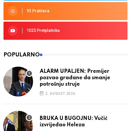
93 Pratilaca
1025 Pretplatnika
POPULARNO
ALARM UPALJEN: Premijer
pozvao građane da smanje
potrošnju struje
2. AVGUST 2026.
BRUKA U BUGOJNU: Vučić
izvrijeđao Heleza