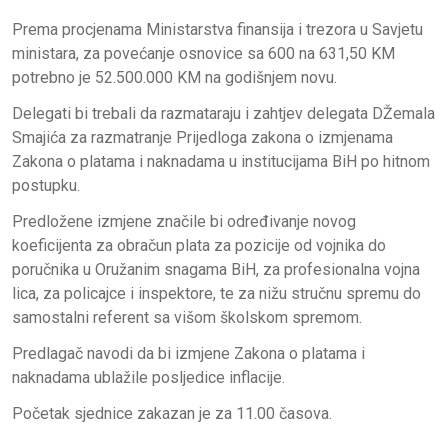
Prema procjenama Ministarstva finansija i trezora u Savjetu
ministara, za povećanje osnovice sa 600 na 631,50 KM
potrebno je 52.500.000 KM na godišnjem novu.
Delegati bi trebali da razmataraju i zahtjev delegata DŽemala
Smajića za razmatranje Prijedloga zakona o izmjenama
Zakona o platama i naknadama u institucijama BiH po hitnom
postupku.
Predložene izmjene značile bi određivanje novog
koeficijenta za obračun plata za pozicije od vojnika do
poručnika u Oružanim snagama BiH, za profesionalna vojna
lica, za policajce i inspektore, te za nižu stručnu spremu do
samostalni referent sa višom školskom spremom.
Predlagač navodi da bi izmjene Zakona o platama i
naknadama ublažile posljedice inflacije.
Početak sjednice zakazan je za 11.00 časova.