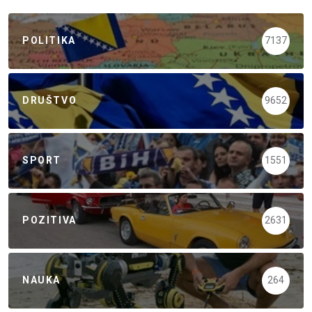
POLITIKA
7137
DRUŠTVO
9652
SPORT
1551
POZITIVA
2631
NAUKA
264