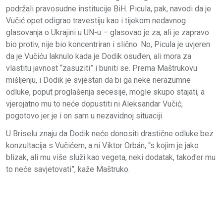
podržali pravosudne institucije BiH. Picula, pak, navodi da je
Vučić opet odigrao travestiju kao i tijekom nedavnog
glasovanja o Ukrajini u UN-u – glasovao je za, ali je zapravo
bio protiv, nije bio koncentriran i slično. No, Picula je uvjeren
da je Vučiću laknulo kada je Dodik osuđen, ali mora za
vlastitu javnost “zasuziti” i buniti se. Prema Maštrukovu
mišljenju, i Dodik je svjestan da bi ga neke nerazumne
odluke, poput proglašenja secesije, mogle skupo stajati, a
vjerojatno mu to neće dopustiti ni Aleksandar Vučić,
pogotovo jer je i on sam u nezavidnoj situaciji.
U Briselu znaju da Dodik neće donositi drastične odluke bez
konzultacija s Vučićem, a ni Viktor Orbán, “s kojim je jako
blizak, ali mu više služi kao vegeta, neki dodatak, također mu
to neće savjetovati”, kaže Maštruko.