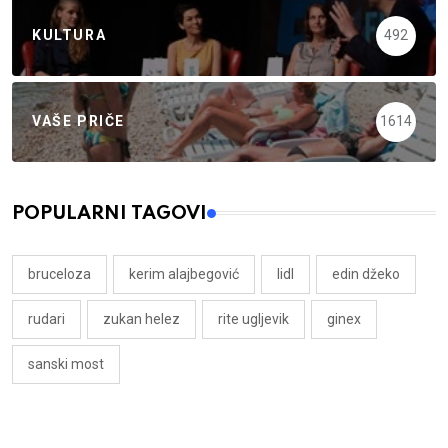
KULTURA
492
VAŠE PRIČE
1614
POPULARNI TAGOVI
bruceloza
kerim alajbegović
lidl
edin džeko
rudari
zukan helez
rite ugljevik
ginex
sanski most