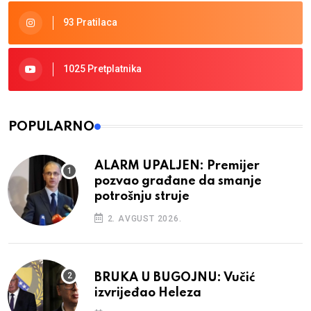
93 Pratilaca
1025 Pretplatnika
POPULARNO
ALARM UPALJEN: Premijer
pozvao građane da smanje
potrošnju struje
2. AVGUST 2026.
BRUKA U BUGOJNU: Vučić
izvrijeđao Heleza