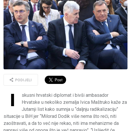
PODIJELI
I
skusni hrvatski diplomat i bivši ambasador
Hrvatske u nekoliko zemalja Ivica Maštruko kaže za
Jutarnji list kako sumnja u “daljnju radikalizaciju”
situacije u BiH jer “Milorad Dodik više nema što reći, niti
zaoštravati, a da to već nije rekao, niti ima mehanizme da
napravi više od onoga što je već napravio”. “Uslijedit će