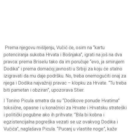
Prema njegovu mišljenju, Vučić će, osim na “kartu
potenciranja sukoba Hrvata i Bošnjaka”, igrati na još na dva
pravca: prema Briselu tako da im poručuje “evo, ja smirujem
Dodika” i prema domaćoj javnosti u Srbiji za koju će stalno
izigravati da mu daje podršku. No, treba onemogućiti onaj za
njega i Dodika najvažniji pravac – klopku za Hrvate. “Tu treba
biti pametan i obziran”, upozorava Stier.
I Tonino Picula smatra da su “Dodikove ponude Hvatima”
toksične, opasne i u konačnici za Hrvate i Hrvatsku strateški
i politički pogubne ako ih prihvate. “Bila bi kobna i
egzistencijalna pogreška vezati se uz ovakvog Dodika i
Vučića”, naglašava Picula. “Pucanj u vlastite noge”, kaže