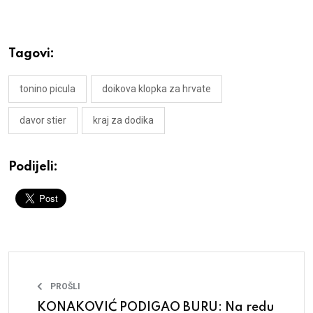
Tagovi:
tonino picula
doikova klopka za hrvate
davor stier
kraj za dodika
Podijeli:
PROŠLI
KONAKOVIĆ PODIGAO BURU: Na redu