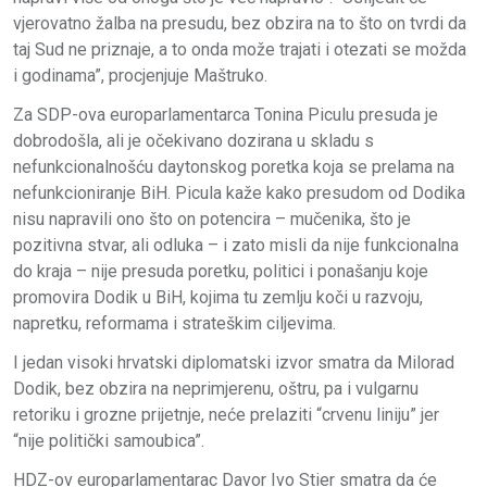
vjerovatno žalba na presudu, bez obzira na to što on tvrdi da
taj Sud ne priznaje, a to onda može trajati i otezati se možda
i godinama”, procjenjuje Maštruko.
Za SDP-ova europarlamentarca Tonina Piculu presuda je
dobrodošla, ali je očekivano dozirana u skladu s
nefunkcionalnošću daytonskog poretka koja se prelama na
nefunkcioniranje BiH. Picula kaže kako presudom od Dodika
nisu napravili ono što on potencira – mučenika, što je
pozitivna stvar, ali odluka – i zato misli da nije funkcionalna
do kraja – nije presuda poretku, politici i ponašanju koje
promovira Dodik u BiH, kojima tu zemlju koči u razvoju,
napretku, reformama i strateškim ciljevima.
I jedan visoki hrvatski diplomatski izvor smatra da Milorad
Dodik, bez obzira na neprimjerenu, oštru, pa i vulgarnu
retoriku i grozne prijetnje, neće prelaziti “crvenu liniju” jer
“nije politički samoubica”.
HDZ-ov europarlamentarac Davor Ivo Stier smatra da će