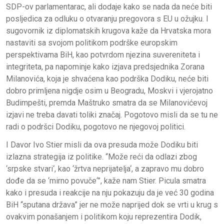
SDP-ov parlamentarac, ali dodaje kako se nada da neće biti
posljedica za odluku o otvaranju pregovora s EU u ožujku. I
sugovornik iz diplomatskih krugova kaže da Hrvatska mora
nastaviti sa svojom politikom podrške europskim
perspektivama BiH, kao potvrdom njezina suvereniteta i
integriteta, pa napominje kako izjava predsjednika Zorana
Milanovića, koja je shvaćena kao podrška Dodiku, neće biti
dobro primljena nigdje osim u Beogradu, Moskvi i vjerojatno
Budimpešti, premda Maštruko smatra da se Milanovićevoj
izjavi ne treba davati toliki značaj. Pogotovo misli da se tu ne
radi o podršci Dodiku, pogotovo ne njegovoj politici.
I Davor Ivo Stier misli da ova presuda može Dodiku biti
izlazna strategija iz politike. “Može reći da odlazi zbog
‘srpske stvari‘, kao ‘žrtva neprijatelja‘, a zapravo mu dobro
dođe da se ‘mirno povuče‘”, kaže nam Stier. Picula smatra
kako i presuda i reakcije na nju pokazuju da je već 30 godina
BiH “sputana država” jer ne može naprijed dok se vrti u krug s
ovakvim ponašanjem i politikom koju reprezentira Dodik,