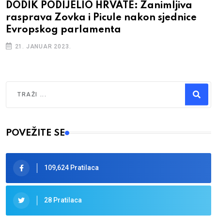
DODIK PODIJELIO HRVATE: Zanimljiva
rasprava Zovka i Picule nakon sjednice
Evropskog parlamenta
21. JANUAR 2023.
Traži
Type 2 or more characters for results.
POVEŽITE SE
109,624 Pratilaca
28 Pratilaca