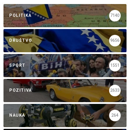
POLITIKA
7140
DRUŠTVO
9656
SPORT
1551
POZITIVA
2633
NAUKA
264