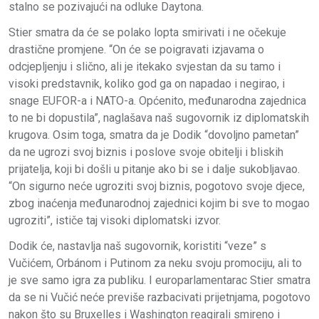
stalno se pozivajući na odluke Daytona.
Stier smatra da će se polako lopta smirivati i ne očekuje
drastične promjene. “On će se poigravati izjavama o
odcjepljenju i slično, ali je itekako svjestan da su tamo i
visoki predstavnik, koliko god ga on napadao i negirao, i
snage EUFOR-a i NATO-a. Općenito, međunarodna zajednica
to ne bi dopustila”, naglašava naš sugovornik iz diplomatskih
krugova. Osim toga, smatra da je Dodik “dovoljno pametan”
da ne ugrozi svoj biznis i poslove svoje obitelji i bliskih
prijatelja, koji bi došli u pitanje ako bi se i dalje sukobljavao.
“On sigurno neće ugroziti svoj biznis, pogotovo svoje djece,
zbog inaćenja međunarodnoj zajednici kojim bi sve to mogao
ugroziti”, ističe taj visoki diplomatski izvor.
Dodik će, nastavlja naš sugovornik, koristiti “veze” s
Vučićem, Orbánom i Putinom za neku svoju promociju, ali to
je sve samo igra za publiku. I europarlamentarac Stier smatra
da se ni Vučić neće previše razbacivati prijetnjama, pogotovo
nakon što su Bruxelles i Washington reagirali smireno i