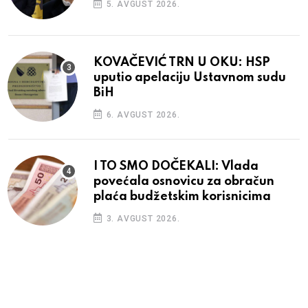
5. AVGUST 2026.
KOVAČEVIĆ TRN U OKU: HSP
uputio apelaciju Ustavnom sudu
BiH
6. AVGUST 2026.
I TO SMO DOČEKALI: Vlada
povećala osnovicu za obračun
plaća budžetskim korisnicima
3. AVGUST 2026.