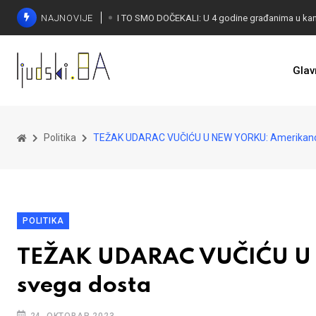
NAJNOVIJE
Glav
KONAKOVIĆ PALI ALARM: Otvoreno pismo UN-u
Politika
TEŽAK UDARAC VUČIĆU U NEW YORKU: Amerikanci
POLITIKA
TEŽAK UDARAC VUČIĆU U 
svega dosta