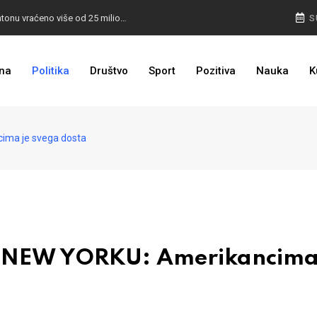
I TO SMO DOČEKALI: U 4 godine građanima u kantonu vraćeno više od 25 miliona KM
S
I TO JE BIH: Prvašićima 50 ruksaka sa školskim priborom
na
Politika
Društvo
Sport
Pozitiva
Nauka
K
ma je svega dosta
NEW YORKU: Amerikancima