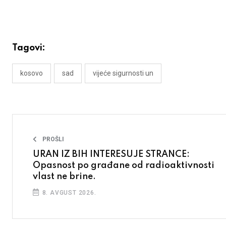
Tagovi:
kosovo
sad
vijeće sigurnosti un
PROŠLI
URAN IZ BIH INTERESUJE STRANCE:
Opasnost po građane od radioaktivnosti
vlast ne brine.
8. AVGUST 2026.