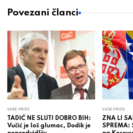
Povezani članci
VAŠE PRIČE
VAŠE PRIČE
TADIĆ NE SLUTI DOBRO BIH:
ZNA LI S
Vučić je loš glumac, Dodik je
SPREMA: S