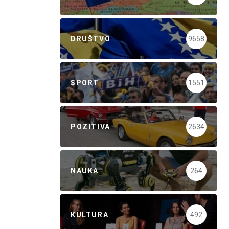
DRUŠTVO
9658
SPORT
1551
POZITIVA
2634
NAUKA
264
KULTURA
492