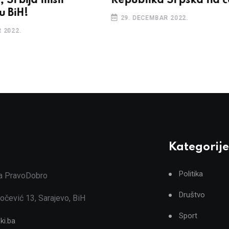
 Srbija misli
Republika Srpska na č
u BiH!
29. DECEMBAR 2022.
 2022.
Kategorije
Politika
ja PravoDobro
Društvo
očević 13, Sarajevo, BiH
Sport
ki.ba