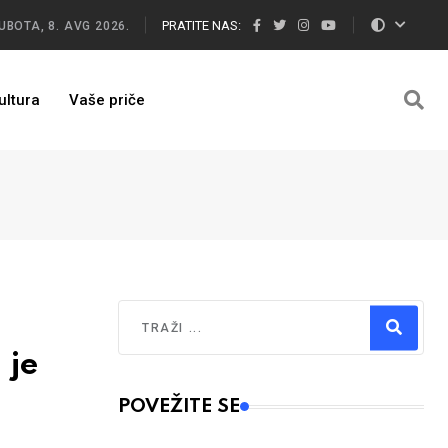
PRATITE NAS:
UBOTA, 8. AVG 2026.
ultura
Vaše priče
Traži
 je
Type 2 or more characters for results.
POVEŽITE SE