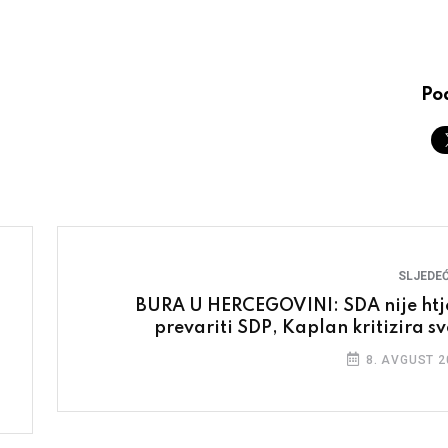
Pod
SLJEDEĆ
BURA U HERCEGOVINI: SDA nije htj
prevariti SDP, Kaplan kritizira 
8. AVGUST 2