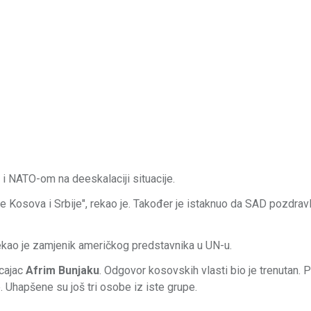
i NATO-om na deeskalaciji situacije.
je Kosova i Srbije", rekao je. Također je istaknuo da SAD pozdravl
rekao je zamjenik američkog predstavnika u UN-u.
icajac
Afrim Bunjaku
. Odgovor kosovskih vlasti bio je trenutan. Po
e. Uhapšene su još tri osobe iz iste grupe.