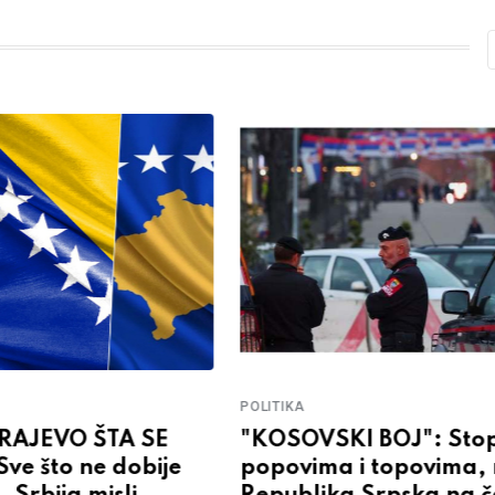
POLITIKA
ARAJEVO ŠTA SE
"KOSOVSKI BOJ": Sto
ve što ne dobije
popovima i topovima,