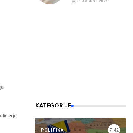
3. AVGUST 2026.
budžetskim
korisnicima
ja
KATEGORIJE
licija je
POLITIKA
7142