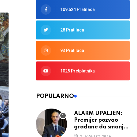
109,624 Pratilaca
28 Pratilaca
93 Pratilaca
1025 Pretplatnika
POPULARNO
ALARM UPALJEN:
Premijer pozvao
građane da smanje
potrošnju struje
2. AVGUST 2026.