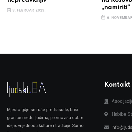
nepredvidljiv
na Kosovu,
„namiriti“ 
8. FEBRUAR 2023.
6. NOVEMBAR
Kontakt
Asocijaci
Mjesto gdje se ruše predrasude, brišu
Habibe St
granice među ljudima, promovišu dobre
ideje, vrijednosti kulture i tradicije. Samo
info@ljuds