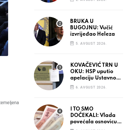
BRUKA U
BUGOJNU: Vučić
izvrijeđao Heleza
5. AVGUST 2026.
KOVAČEVIĆ TRN U
OKU: HSP uputio
apelaciju Ustavnom
sudu BiH
6. AVGUST 2026.
 temeljena
I TO SMO
DOČEKALI: Vlada
povećala osnovicu
za obračun plaća