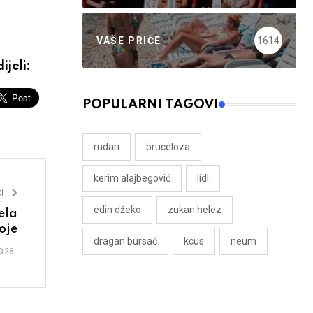
VAŠE PRIČE
1614
ijeli:
POPULARNI TAGOVI
rudari
bruceloza
kerim alajbegović
lidl
I
edin džeko
zukan helez
ela
svoje
dragan bursač
kcus
neum
026.