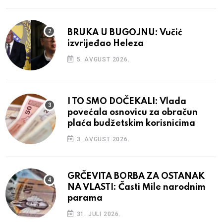
BRUKA U BUGOJNU: Vučić
izvrijeđao Heleza
5. AVGUST 2026.
I TO SMO DOČEKALI: Vlada
povećala osnovicu za obračun
plaća budžetskim korisnicima
3. AVGUST 2026.
GRČEVITA BORBA ZA OSTANAK
NA VLASTI: Časti Mile narodnim
parama
31. JULI 2026.