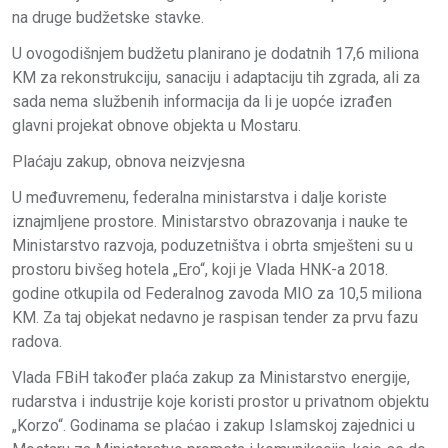
na druge budžetske stavke.
U ovogodišnjem budžetu planirano je dodatnih 17,6 miliona
KM za rekonstrukciju, sanaciju i adaptaciju tih zgrada, ali za
sada nema službenih informacija da li je uopće izrađen
glavni projekat obnove objekta u Mostaru.
Plaćaju zakup, obnova neizvjesna
U međuvremenu, federalna ministarstva i dalje koriste
iznajmljene prostore. Ministarstvo obrazovanja i nauke te
Ministarstvo razvoja, poduzetništva i obrta smješteni su u
prostoru bivšeg hotela „Ero“, koji je Vlada HNK-a 2018.
godine otkupila od Federalnog zavoda MIO za 10,5 miliona
KM. Za taj objekat nedavno je raspisan tender za prvu fazu
radova.
Vlada FBiH također plaća zakup za Ministarstvo energije,
rudarstva i industrije koje koristi prostor u privatnom objektu
„Korzo“. Godinama se plaćao i zakup Islamskoj zajednici u