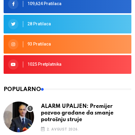
109,624 Pratilaca
28 Pratilaca
93 Pratilaca
1025 Pretplatnika
POPULARNO
ALARM UPALJEN: Premijer
pozvao građane da smanje
potrošnju struje
2. AVGUST 2026.