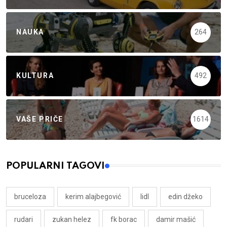
NAUKA
264
KULTURA
492
VAŠE PRIČE
1614
POPULARNI TAGOVI
bruceloza
kerim alajbegović
lidl
edin džeko
rudari
zukan helez
fk borac
damir mašić