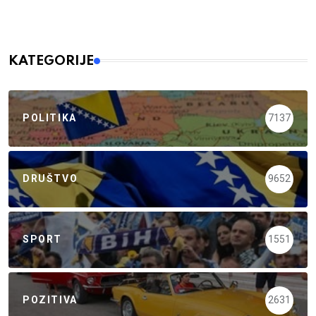
KATEGORIJE
POLITIKA
7137
DRUŠTVO
9652
SPORT
1551
POZITIVA
2631