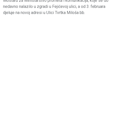
Mostaru za Ministarstvo prometa i komunikacija, koje se do
nedavno nalazilo u zgradi u Fejićevoj ulici, a od 3. februara
djeluje na novoj adresi u Ulici Tvrtka Miloša bb.