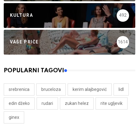
KULTURA
492
VAŠE PRIČE
1614
POPULARNI TAGOVI
srebrenica
bruceloza
kerim alajbegović
lidl
edin džeko
rudari
zukan helez
rite ugljevik
ginex