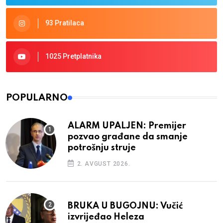
93 Pratilaca
1025 Pretplatnika
POPULARNO
ALARM UPALJEN: Premijer
pozvao građane da smanje
potrošnju struje
2. AVGUST 2026.
BRUKA U BUGOJNU: Vučić
izvrijeđao Heleza