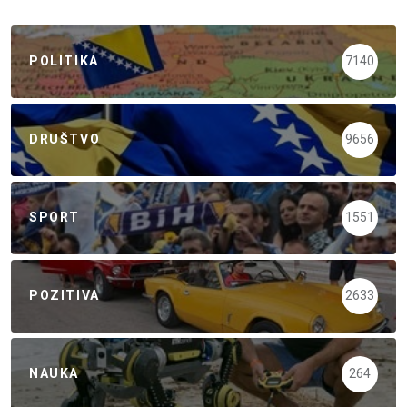
POLITIKA
7140
DRUŠTVO
9656
SPORT
1551
POZITIVA
2633
NAUKA
264