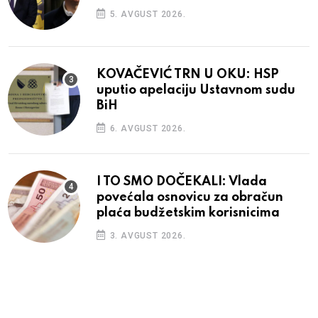
5. AVGUST 2026.
KOVAČEVIĆ TRN U OKU: HSP
uputio apelaciju Ustavnom sudu
BiH
6. AVGUST 2026.
I TO SMO DOČEKALI: Vlada
povećala osnovicu za obračun
plaća budžetskim korisnicima
3. AVGUST 2026.