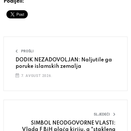
Podijeli:
PROŠLI
DODIK NEZADOVOLJAN: Naljutile ga
poruke islamskih zemalja
7. AVGUST 2026.
SLJEDEĆI
SIMBOL NEODGOVORNE VLASTI:
Vlada F BiH plaća kiriju, a "staklena