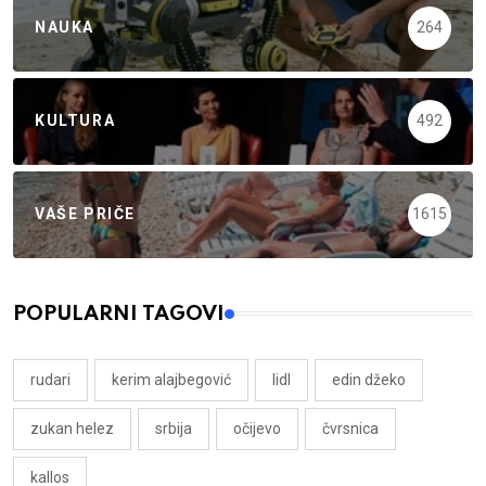
NAUKA
264
KULTURA
492
VAŠE PRIČE
1615
POPULARNI TAGOVI
rudari
kerim alajbegović
lidl
edin džeko
zukan helez
srbija
očijevo
čvrsnica
kallos