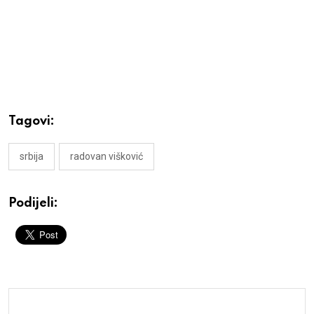
Tagovi:
srbija
radovan višković
Podijeli: