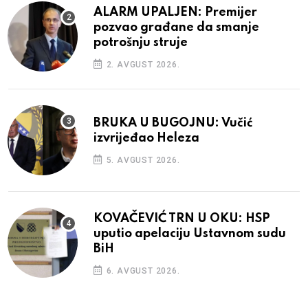
ALARM UPALJEN: Premijer
pozvao građane da smanje
potrošnju struje
2. AVGUST 2026.
BRUKA U BUGOJNU: Vučić
izvrijeđao Heleza
5. AVGUST 2026.
KOVAČEVIĆ TRN U OKU: HSP
uputio apelaciju Ustavnom sudu
BiH
6. AVGUST 2026.