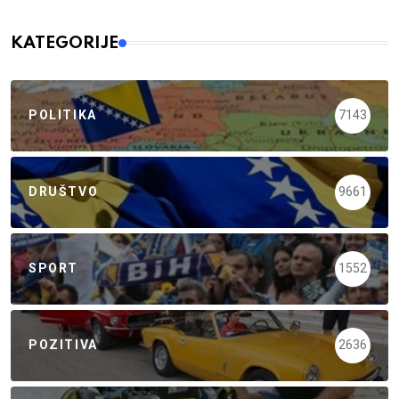
KATEGORIJE
POLITIKA
7143
DRUŠTVO
9661
SPORT
1552
POZITIVA
2636