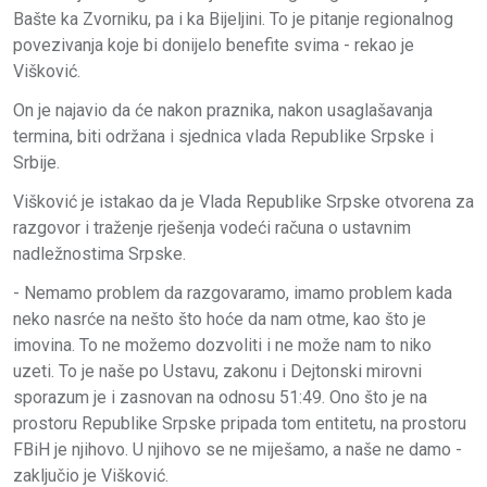
Bašte ka Zvorniku, pa i ka Bijeljini. To je pitanje regionalnog
povezivanja koje bi donijelo benefite svima - rekao je
Višković.
On je najavio da će nakon praznika, nakon usaglašavanja
termina, biti održana i sjednica vlada Republike Srpske i
Srbije.
Višković je istakao da je Vlada Republike Srpske otvorena za
razgovor i traženje rješenja vodeći računa o ustavnim
nadležnostima Srpske.
- Nemamo problem da razgovaramo, imamo problem kada
neko nasrće na nešto što hoće da nam otme, kao što je
imovina. To ne možemo dozvoliti i ne može nam to niko
uzeti. To je naše po Ustavu, zakonu i Dejtonski mirovni
sporazum je i zasnovan na odnosu 51:49. Ono što je na
prostoru Republike Srpske pripada tom entitetu, na prostoru
FBiH je njihovo. U njihovo se ne miješamo, a naše ne damo -
zaključio je Višković.