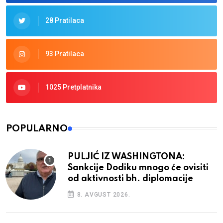
28 Pratilaca
93 Pratilaca
1025 Pretplatnika
POPULARNO
PULJIĆ IZ WASHINGTONA:
Sankcije Dodiku mnogo će ovisiti
od aktivnosti bh. diplomacije
8. AVGUST 2026.