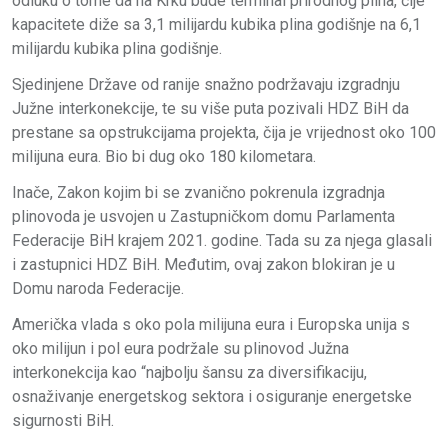
odluku o tome da na Krku bude terminal prirodnog plina, čije
kapacitete diže sa 3,1 milijardu kubika plina godišnje na 6,1
milijardu kubika plina godišnje.
Sjedinjene Države od ranije snažno podržavaju izgradnju
Južne interkonekcije, te su više puta pozivali HDZ BiH da
prestane sa opstrukcijama projekta, čija je vrijednost oko 100
milijuna eura. Bio bi dug oko 180 kilometara.
Inače, Zakon kojim bi se zvanično pokrenula izgradnja
plinovoda je usvojen u Zastupničkom domu Parlamenta
Federacije BiH krajem 2021. godine. Tada su za njega glasali
i zastupnici HDZ BiH. Međutim, ovaj zakon blokiran je u
Domu naroda Federacije.
Američka vlada s oko pola milijuna eura i Europska unija s
oko milijun i pol eura podržale su plinovod Južna
interkonekcija kao “najbolju šansu za diversifikaciju,
osnaživanje energetskog sektora i osiguranje energetske
sigurnosti BiH.