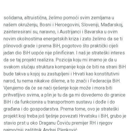
solidarna, altruistična, želimo pomoći svim zemljama u
našem okruženju, Bosni i Hercegovini, Sloveniji, Mađarskoj,
zainteresirani su, naravno, i Austrijanci i Bavarska u ovim
novim okolnostima energetskih kriza i zato želimo da se ti
plinovodi grade i prema BiH, pogotovo što praktički cijeli
jadan dio BiH uopće nije plinificiran. I naš je strateški interes
da se taj projekt realizira. Pozicija koju mi imamo je da u
svakom slučaju struktura kompanije koja će biti na strani BiH
bude takva u kojoj su zastupljeni i Hrvati kao konstitutivni
narod, tu nema nikakve dileme, a to znači i Federacija BiH.
Vjerujemo da će se naći rješenje koje može i mora biti
prihvatljivo svima, a plin je tu da ga mi dovedemo do granice
BiH i da funkcionira u transportnom sustavu i dođe i do
građana i do gospodarstva. Prema tome, ovo je strateški
projekt koji treba još tješnje povezati Hrvatsku i BiH, grubo je
stavio prst u oko Draganu Čoviću premijer RH i njegov
najmoćniji zaštitnik Andrej Plenković.