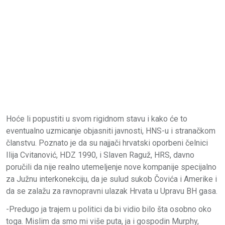
Hoće li popustiti u svom rigidnom stavu i kako će to
eventualno uzmicanje objasniti javnosti, HNS-u i stranačkom
članstvu. Poznato je da su najjači hrvatski oporbeni čelnici
Ilija Cvitanović, HDZ 1990, i Slaven Raguž, HRS, davno
poručili da nije realno utemeljenje nove kompanije specijalno
za Južnu interkonekciju, da je sulud sukob Čovića i Amerike i
da se zalažu za ravnopravni ulazak Hrvata u Upravu BH gasa.
-Predugo ja trajem u politici da bi vidio bilo šta osobno oko
toga. Mislim da smo mi više puta, ja i gospodin Murphy,