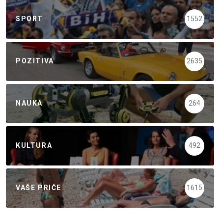
SPORT
1552
POZITIVA
2635
NAUKA
264
KULTURA
492
VAŠE PRIČE
1615