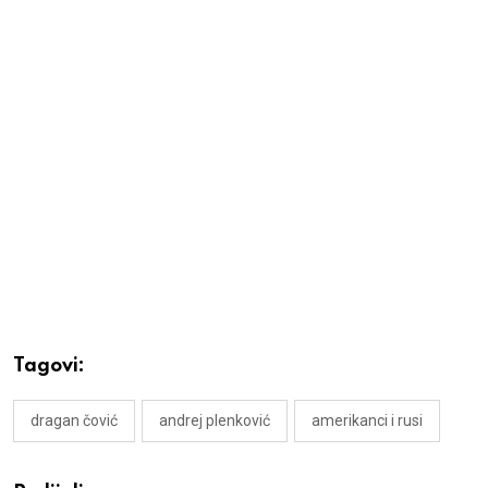
Tagovi:
dragan čović
andrej plenković
amerikanci i rusi