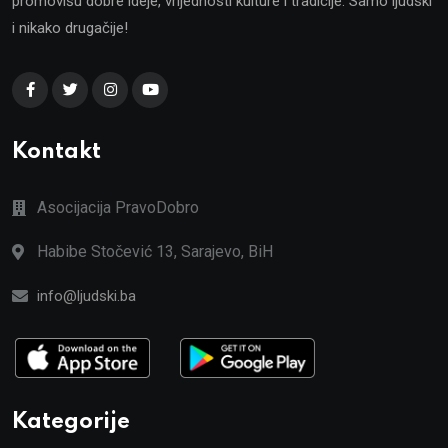
promovišu dobre ideje, vrijednosti kulture i tradicije. Samo ljudski
i nikako drugačije!
Kontakt
Asocijacija PravoDobro
Habibe Stočević 13, Sarajevo, BiH
info@ljudski.ba
Kategorije