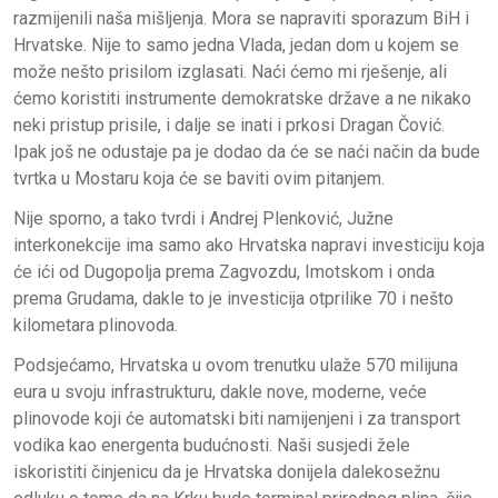
razmijenili naša mišljenja. Mora se napraviti sporazum BiH i
Hrvatske. Nije to samo jedna Vlada, jedan dom u kojem se
može nešto prisilom izglasati. Naći ćemo mi rješenje, ali
ćemo koristiti instrumente demokratske države a ne nikako
neki pristup prisile, i dalje se inati i prkosi Dragan Čović.
Ipak još ne odustaje pa je dodao da će se naći način da bude
tvrtka u Mostaru koja će se baviti ovim pitanjem.
Nije sporno, a tako tvrdi i Andrej Plenković, Južne
interkonekcije ima samo ako Hrvatska napravi investiciju koja
će ići od Dugopolja prema Zagvozdu, Imotskom i onda
prema Grudama, dakle to je investicija otprilike 70 i nešto
kilometara plinovoda.
Podsjećamo, Hrvatska u ovom trenutku ulaže 570 milijuna
eura u svoju infrastrukturu, dakle nove, moderne, veće
plinovode koji će automatski biti namijenjeni i za transport
vodika kao energenta budućnosti. Naši susjedi žele
iskoristiti činjenicu da je Hrvatska donijela dalekosežnu