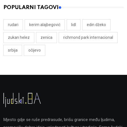
POPULARNI TAGOVI
rudari
kerim alajbegović
lidl
edin džeko
zukan helez
zenica
richmond park internacional
srbija
očijevo
Mjesto gdje se ruše predrasude, brišu granice među ljudima,