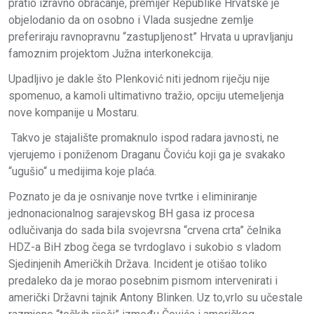
pratio izravno obraćanje, premijer Republike Hrvatske je
objelodanio da on osobno i Vlada susjedne zemlje
preferiraju ravnopravnu “zastupljenost” Hrvata u upravljanju
famoznim projektom Južna interkonekcija.
Upadljivo je dakle što Plenković niti jednom riječju nije
spomenuo, a kamoli ultimativno tražio, opciju utemeljenja
nove kompanije u Mostaru.
Takvo je stajalište promaknulo ispod radara javnosti, ne
vjerujemo i poniženom Draganu Čoviću koji ga je svakako
“ugušio“ u medijima koje plaća.
Poznato je da je osnivanje nove tvrtke i eliminiranje
jednonacionalnog sarajevskog BH gasa iz procesa
odlučivanja do sada bila svojevrsna “crvena crta” čelnika
HDZ-a BiH zbog čega se tvrdoglavo i sukobio s vladom
Sjedinjenih Američkih Država. Incident je otišao toliko
predaleko da je morao posebnim pismom intervenirati i
američki Državni tajnik Antony Blinken. Uz to,vrlo su učestale