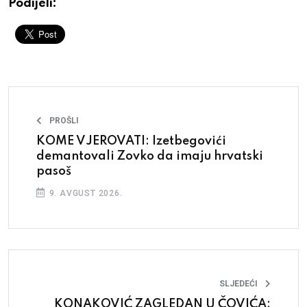
Podijeli:
PROŠLI
KOME VJEROVATI: Izetbegovići
demantovali Zovko da imaju hrvatski
pasoš
9. AVGUST 2026.
SLJEDEĆI
KONAKOVIĆ ZAGLEDAN U ČOVIĆA: