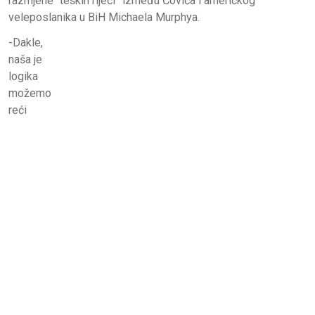
razmjene “teških riječi” između Čovića i američkog
veleposlanika u BiH Michaela Murphya.
-Dakle,
naša je
logika
možemo
reći