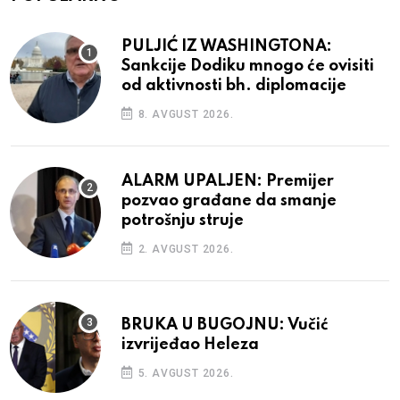
PULJIĆ IZ WASHINGTONA:
Sankcije Dodiku mnogo će ovisiti
od aktivnosti bh. diplomacije
8. AVGUST 2026.
ALARM UPALJEN: Premijer
pozvao građane da smanje
potrošnju struje
2. AVGUST 2026.
BRUKA U BUGOJNU: Vučić
izvrijeđao Heleza
5. AVGUST 2026.