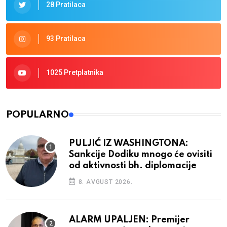
28 Pratilaca
93 Pratilaca
1025 Pretplatnika
POPULARNO
PULJIĆ IZ WASHINGTONA:
Sankcije Dodiku mnogo će ovisiti
od aktivnosti bh. diplomacije
8. AVGUST 2026.
ALARM UPALJEN: Premijer