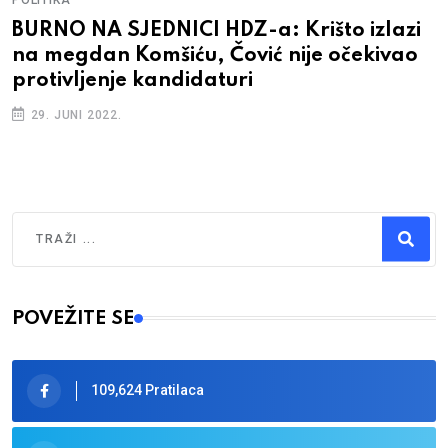
BURNO NA SJEDNICI HDZ-a: Krišto izlazi
na megdan Komšiću, Čović nije očekivao
protivljenje kandidaturi
29. JUNI 2022.
Traži
Type 2 or more characters for results.
POVEŽITE SE
109,624 Pratilaca