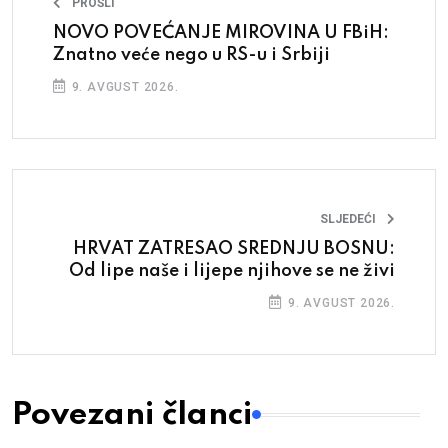
PROŠLI
NOVO POVEĆANJE MIROVINA U FBiH:
Znatno veće nego u RS-u i Srbiji
9. AVGUST 2026.
SLJEDEĆI
HRVAT ZATRESAO SREDNJU BOSNU:
Od lipe naše i lijepe njihove se ne živi
9. AVGUST 2026.
Povezani članci