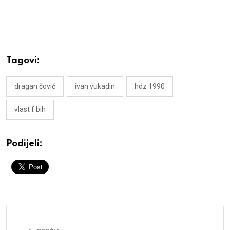
Tagovi:
dragan čović
ivan vukadin
hdz 1990
vlast f bih
Podijeli: