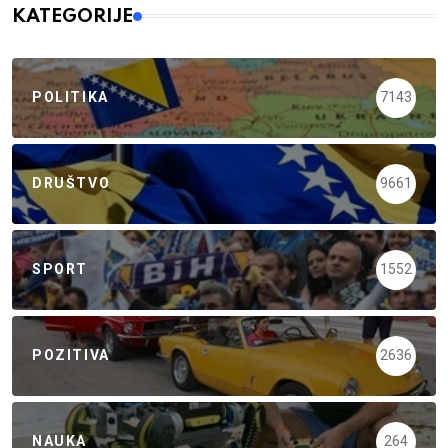
KATEGORIJE
POLITIKA
7143
DRUŠTVO
9661
SPORT
1552
POZITIVA
2636
NAUKA
264