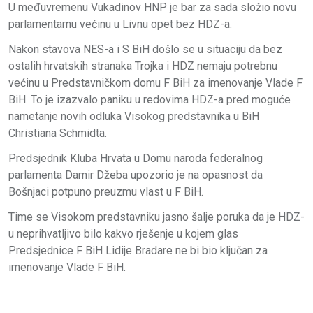
U međuvremenu Vukadinov HNP je bar za sada složio novu
parlamentarnu većinu u Livnu opet bez HDZ-a.
Nakon stavova NES-a i S BiH došlo se u situaciju da bez
ostalih hrvatskih stranaka Trojka i HDZ nemaju potrebnu
većinu u Predstavničkom domu F BiH za imenovanje Vlade F
BiH. To je izazvalo paniku u redovima HDZ-a pred moguće
nametanje novih odluka Visokog predstavnika u BiH
Christiana Schmidta.
Predsjednik Kluba Hrvata u Domu naroda federalnog
parlamenta Damir Džeba upozorio je na opasnost da
Bošnjaci potpuno preuzmu vlast u F BiH.
Time se Visokom predstavniku jasno šalje poruka da je HDZ-
u neprihvatljivo bilo kakvo rješenje u kojem glas
Predsjednice F BiH Lidije Bradare ne bi bio ključan za
imenovanje Vlade F BiH.