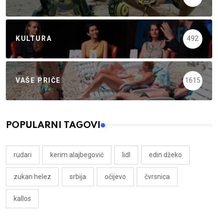
KULTURA
492
VAŠE PRIČE
1615
POPULARNI TAGOVI
rudari
kerim alajbegović
lidl
edin džeko
zukan helez
srbija
očijevo
čvrsnica
kallos