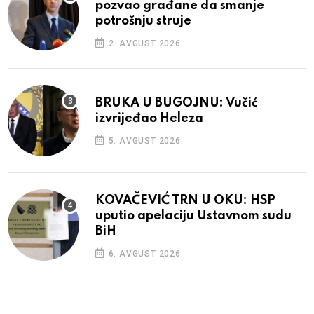
pozvao građane da smanje
potrošnju struje
2. AVGUST 2026.
BRUKA U BUGOJNU: Vučić
izvrijeđao Heleza
5. AVGUST 2026.
KOVAČEVIĆ TRN U OKU: HSP
uputio apelaciju Ustavnom sudu
BiH
6. AVGUST 2026.