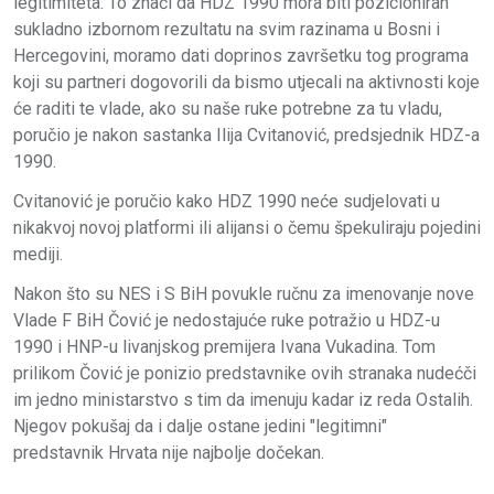
legitimiteta. To znači da HDZ 1990 mora biti pozicioniran
sukladno izbornom rezultatu na svim razinama u Bosni i
Hercegovini, moramo dati doprinos završetku tog programa
koji su partneri dogovorili da bismo utjecali na aktivnosti koje
će raditi te vlade, ako su naše ruke potrebne za tu vladu,
poručio je nakon sastanka Ilija Cvitanović, predsjednik HDZ-a
1990.
Cvitanović je poručio kako HDZ 1990 neće sudjelovati u
nikakvoj novoj platformi ili alijansi o čemu špekuliraju pojedini
mediji.
Nakon što su NES i S BiH povukle ručnu za imenovanje nove
Vlade F BiH Čović je nedostajuće ruke potražio u HDZ-u
1990 i HNP-u livanjskog premijera Ivana Vukadina. Tom
prilikom Čović je ponizio predstavnike ovih stranaka nudećči
im jedno ministarstvo s tim da imenuju kadar iz reda Ostalih.
Njegov pokušaj da i dalje ostane jedini "legitimni"
predstavnik Hrvata nije najbolje dočekan.