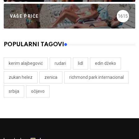
VAŠE PRIČE
1615
POPULARNI TAGOVI
kerim alajbegović
rudari
lidl
edin džeko
zukan helez
zenica
richmond park internacional
srbija
očijevo