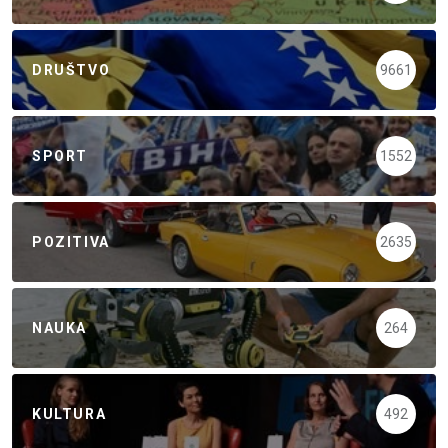
DRUŠTVO
9661
SPORT
1552
POZITIVA
2635
NAUKA
264
KULTURA
492