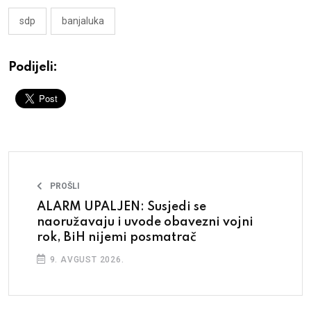
sdp
banjaluka
Podijeli:
PROŠLI
ALARM UPALJEN: Susjedi se
naoružavaju i uvode obavezni vojni
rok, BiH nijemi posmatrač
9. AVGUST 2026.