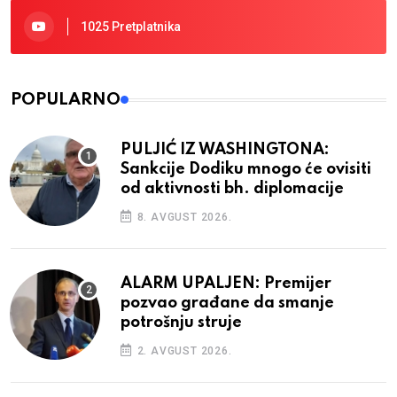
1025 Pretplatnika
POPULARNO
PULJIĆ IZ WASHINGTONA:
Sankcije Dodiku mnogo će ovisiti
od aktivnosti bh. diplomacije
8. AVGUST 2026.
ALARM UPALJEN: Premijer
pozvao građane da smanje
potrošnju struje
2. AVGUST 2026.