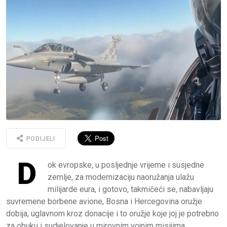
PODIJELI
D
ok evropske, u posljednje vrijeme i susjedne
zemlje, za modernizaciju naoružanja ulažu
milijarde eura, i gotovo, takmičeći se, nabavljaju
suvremene borbene avione, Bosna i Hercegovina oružje
dobija, uglavnom kroz donacije i to oružje koje joj je potrebno
za obuku i sudjelovanje u mirovnim vojnim misijima.