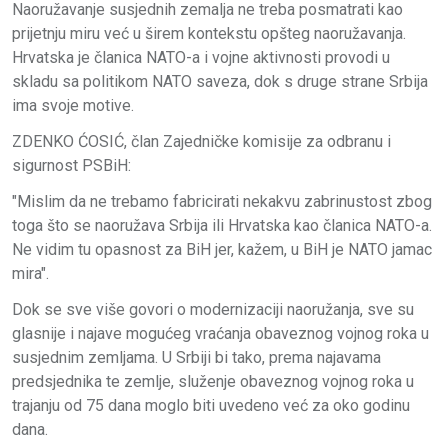
Naoružavanje susjednih zemalja ne treba posmatrati kao
prijetnju miru već u širem kontekstu opšteg naoružavanja.
Hrvatska je članica NATO-a i vojne aktivnosti provodi u
skladu sa politikom NATO saveza, dok s druge strane Srbija
ima svoje motive.
ZDENKO ĆOSIĆ, član Zajedničke komisije za odbranu i
sigurnost PSBiH:
"Mislim da ne trebamo fabricirati nekakvu zabrinustost zbog
toga što se naoružava Srbija ili Hrvatska kao članica NATO-a.
Ne vidim tu opasnost za BiH jer, kažem, u BiH je NATO jamac
mira".
Dok se sve više govori o modernizaciji naoružanja, sve su
glasnije i najave mogućeg vraćanja obaveznog vojnog roka u
susjednim zemljama. U Srbiji bi tako, prema najavama
predsjednika te zemlje, služenje obaveznog vojnog roka u
trajanju od 75 dana moglo biti uvedeno već za oko godinu
dana.