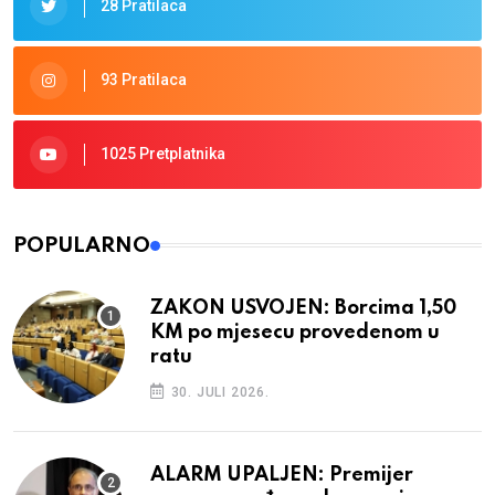
28 Pratilaca
93 Pratilaca
1025 Pretplatnika
POPULARNO
ZAKON USVOJEN: Borcima 1,50
KM po mjesecu provedenom u
ratu
30. JULI 2026.
ALARM UPALJEN: Premijer