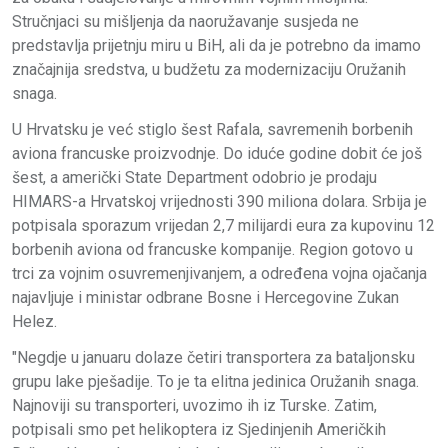
Stručnjaci su mišljenja da naoružavanje susjeda ne
predstavlja prijetnju miru u BiH, ali da je potrebno da imamo
značajnija sredstva, u budžetu za modernizaciju Oružanih
snaga.
U Hrvatsku je već stiglo šest Rafala, savremenih borbenih
aviona francuske proizvodnje. Do iduće godine dobit će još
šest, a američki State Department odobrio je prodaju
HIMARS-a Hrvatskoj vrijednosti 390 miliona dolara. Srbija je
potpisala sporazum vrijedan 2,7 milijardi eura za kupovinu 12
borbenih aviona od francuske kompanije. Region gotovo u
trci za vojnim osuvremenjivanjem, a određena vojna ojačanja
najavljuje i ministar odbrane Bosne i Hercegovine Zukan
Helez.
"Negdje u januaru dolaze četiri transportera za bataljonsku
grupu lake pješadije. To je ta elitna jedinica Oružanih snaga.
Najnoviji su transporteri, uvozimo ih iz Turske. Zatim,
potpisali smo pet helikoptera iz Sjedinjenih Američkih