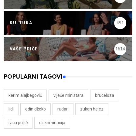
KULTURA
491
VAŠE PRIČE
1614
POPULARNI TAGOVI
kerim alajbegović
vijeće ministara
bruceloza
lidl
edin džeko
rudari
zukan helez
ivica puljić
diskriminacija