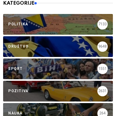
KATEGORIJE
POLITIKA
7133
DRUŠTVO
9648
SPORT
1551
POZITIVA
2631
NAUKA
264