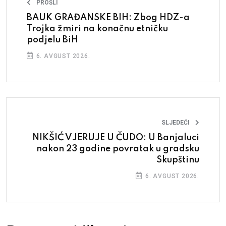
PROŠLI
BAUK GRAĐANSKE BIH: Zbog HDZ-a
Trojka žmiri na konačnu etničku
podjelu BiH
6. AVGUST 2026.
SLJEDEĆI
NIKŠIĆ VJERUJE U ČUDO: U Banjaluci
nakon 23 godine povratak u gradsku
Skupštinu
6. AVGUST 2026.