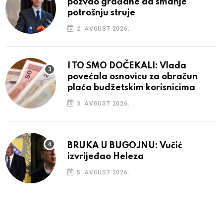
pozvao građane da smanje
potrošnju struje
2. AVGUST 2026.
I TO SMO DOČEKALI: Vlada
povećala osnovicu za obračun
plaća budžetskim korisnicima
3. AVGUST 2026.
BRUKA U BUGOJNU: Vučić
izvrijeđao Heleza
5. AVGUST 2026.