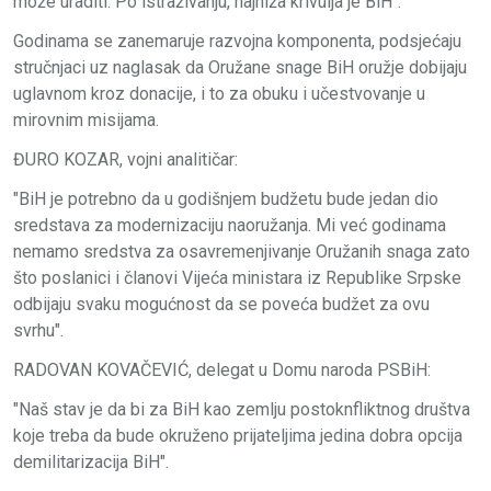
može uraditi. Po istraživanju, najniža krivulja je BiH".
Godinama se zanemaruje razvojna komponenta, podsjećaju
stručnjaci uz naglasak da Oružane snage BiH oružje dobijaju
uglavnom kroz donacije, i to za obuku i učestvovanje u
mirovnim misijama.
ĐURO KOZAR, vojni analitičar:
"BiH je potrebno da u godišnjem budžetu bude jedan dio
sredstava za modernizaciju naoružanja. Mi već godinama
nemamo sredstva za osavremenjivanje Oružanih snaga zato
što poslanici i članovi Vijeća ministara iz Republike Srpske
odbijaju svaku mogućnost da se poveća budžet za ovu
svrhu".
RADOVAN KOVAČEVIĆ, delegat u Domu naroda PSBiH:
"Naš stav je da bi za BiH kao zemlju postoknfliktnog društva
koje treba da bude okruženo prijateljima jedina dobra opcija
demilitarizacija BiH".