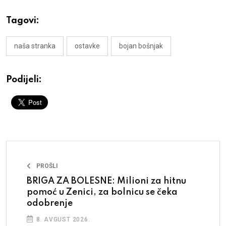
Tagovi:
naša stranka
ostavke
bojan bošnjak
Podijeli:
PROŠLI
BRIGA ZA BOLESNE: Milioni za hitnu
pomoć u Zenici, za bolnicu se čeka
odobrenje
8. AVGUST 2026.