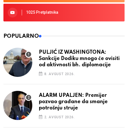
1025 Pretplatnika
POPULARNO
PULJIĆ IZ WASHINGTONA:
Sankcije Dodiku mnogo će ovisiti
od aktivnosti bh. diplomacije
8. AVGUST 2026.
ALARM UPALJEN: Premijer
pozvao građane da smanje
potrošnju struje
2. AVGUST 2026.