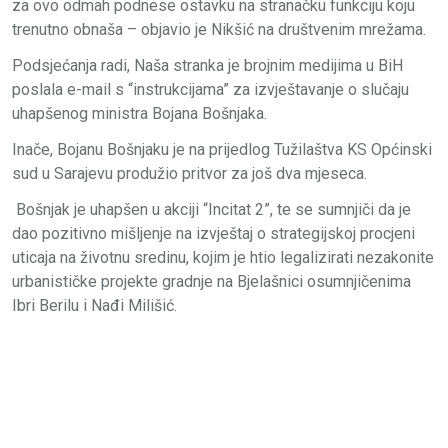
za ovo odmah podnese ostavku na stranačku funkciju koju
trenutno obnaša – objavio je Nikšić na društvenim mrežama.
Podsjećanja radi, Naša stranka je brojnim medijima u BiH
poslala e-mail s “instrukcijama” za izvještavanje o slučaju
uhapšenog ministra Bojana Bošnjaka.
Inače, Bojanu Bošnjaku je na prijedlog Tužilaštva KS Općinski
sud u Sarajevu produžio pritvor za još dva mjeseca.
Bošnjak je uhapšen u akciji “Incitat 2”, te se sumnjiči da je
dao pozitivno mišljenje na izvještaj o strategijskoj procjeni
uticaja na životnu sredinu, kojim je htio legalizirati nezakonite
urbanističke projekte gradnje na Bjelašnici osumnjičenima
Ibri Berilu i Nađi Milišić.