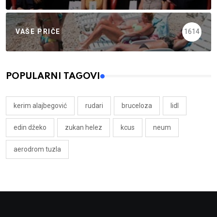
VAŠE PRIČE
1614
POPULARNI TAGOVI
kerim alajbegović
rudari
bruceloza
lidl
edin džeko
zukan helez
kcus
neum
aerodrom tuzla