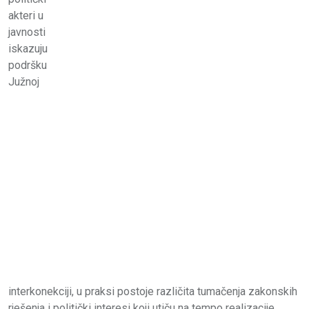
akteri u
javnosti
iskazuju
podršku
Južnoj
interkonekciji, u praksi postoje različita tumačenja zakonskih
rješenja i politički interesi koji utiču na tempo realizacije.