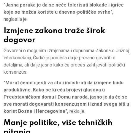
"Jasna poruka je da se neće tolerisati blokade i igrice
koje se možda koriste u dnevno-političke svrhe",
naglasila je.
Izmjene zakona traže širok
dogovor
Govoreći o mogućim izmjenama i dopunama Zakona o Južnoj
interkonekciji, Ćudić je poručila da je prerano govoriti o
detaljima, ali da je jasno kako će proces zahtijevati politički
konsenzus.
"Morat ćemo sjesti za sto i insistirati da izmjene budu
produktivne. Kako se kreću brojevi glasova u
Predstavničkom domu i Domu naroda, jasno je da će se
sve morati dogovarati konsenzusom i iznad svega biti u
korist Bosne i Hercegovine",
rekla je.
Manje politike, više tehničkih
pitanja