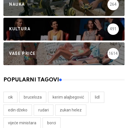
NAUKA
264
KULTURA
491
VAŠE PRIČE
1614
POPULARNI TAGOVI
cik
bruceloza
kerim alajbegović
lidl
edin džeko
rudari
zukan helez
vijeće ministara
borci