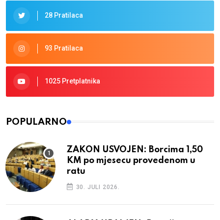
28 Pratilaca
93 Pratilaca
1025 Pretplatnika
POPULARNO
ZAKON USVOJEN: Borcima 1,50
KM po mjesecu provedenom u
ratu
30. JULI 2026.