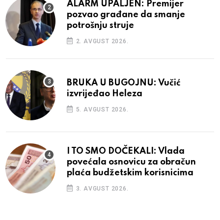
ALARM UPALJEN: Premijer
pozvao građane da smanje
potrošnju struje
2. AVGUST 2026.
BRUKA U BUGOJNU: Vučić
izvrijeđao Heleza
5. AVGUST 2026.
I TO SMO DOČEKALI: Vlada
povećala osnovicu za obračun
plaća budžetskim korisnicima
3. AVGUST 2026.