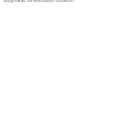
razgovarao sa Miloradom Dodikom.