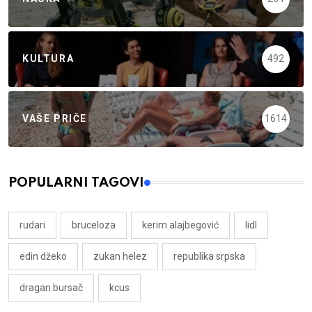
KULTURA
492
VAŠE PRIČE
1614
POPULARNI TAGOVI
rudari
bruceloza
kerim alajbegović
lidl
edin džeko
zukan helez
republika srpska
dragan bursač
kcus