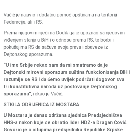
Vučić je najavio i dodatnu pomoć opštinama na teritoriji
Federacije, ali i RS.
Prema njegovim riječima Dodik ga je upoznao sa njegovim
viđenjem stanja u BiH i o odnosu prema RS, te borbi i
pokušajima RS da sačuva svoja prava i obaveze iz
Dejtonskog sporazuma.
“
U ime Srbije rekao sam da mi smatramo da je
Dejtonski mirovni sporazum suština funkcionisanja BIH i
razumije se RS i da ćemo uvijek podržati dogovor sva
tri konstitutivna naroda uz poštovanje Dejtonskog
sporazuma”
, rekao je Vučić.
STIGLA ODBIJENICA IZ MOSTARA
U Mostaru je danas održana sjednica Predsjedništva
HNS-a nakon koje se obratio lider HDZ-a Dragan Čović.
Govorio je o istupima predsjednika Republike Srpske