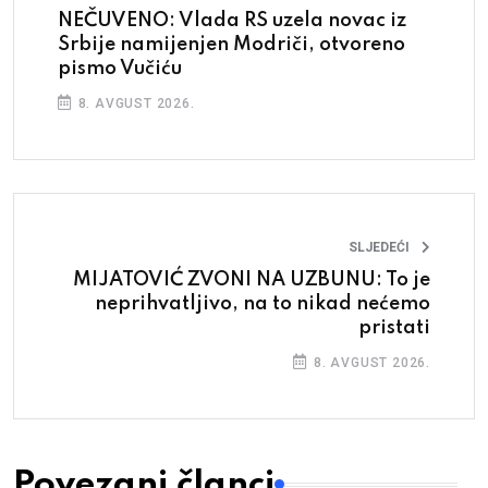
NEČUVENO: Vlada RS uzela novac iz
Srbije namijenjen Modriči, otvoreno
pismo Vučiću
8. AVGUST 2026.
SLJEDEĆI
MIJATOVIĆ ZVONI NA UZBUNU: To je
neprihvatljivo, na to nikad nećemo
pristati
8. AVGUST 2026.
Povezani članci