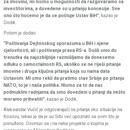
za imovinu, mi nismo u mogućnosti da razgovaramo sa
investitorima, a dovedene su u pitanju koncesije. Sve
ono što hoćemo je da se poštuje Ustav BiH”
, kazao je
Dodik.
Potom je dodao:
“Poštivanja Dejtonskog sporazuma u BiH i njene
cjelovitosti, ali i poštivanja prava RS-a. Došli smo do
trenutka da najozbiljnije razmišljamo da donesemo
odluku o samostalnosti RS, ukoliko se ne riješi pitanje
imovine i druga ključna pitanja koja su nama data
Ustavom. Mi smo rekli da pratimo stav Srbije po pitanju
NATO, to je i naša politika. Nismo za to da nas
podmuklim radnjama da smo dovedeni u pitanji da nešto
moramo prihvatiti”
, kazao je Dodik.
Aleksandar Vučić je odgovarajući na pitanja oko situacije na
Kosovu, rekao je da je su Srbi već upoznati sa svim što je
ponuđeno. Osvrnuo se i na neke projekte o kojima je