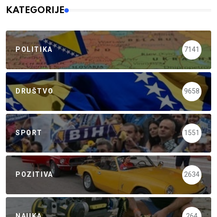
KATEGORIJE
POLITIKA
7141
DRUŠTVO
9658
SPORT
1551
POZITIVA
2634
NAUKA
264