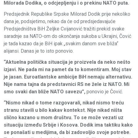
Milorada Dodika, o odcjepljenju i o prekinu NATO puta.
Predsjednik Republike Srpske Milorad Dodik prije nekoliko
dana je, podsjetimo, rekao da će od predsjedavajuće
Predsjedništva BiH Željke Cvijanović tražiti prekid svake
saradnje sa NATO-om do okončanja sukoba u Ukrajini, Čović
je tada kazao da je BiH ipak „svakim danom sve bliža“
alijansi. Danas je to isto ponovio.
“Aktuelna politička situacija je proizvela da neko nešto
izjavi. Ne pada mi na pamet da to komentiram. Moj stav
je jasan. Euroatlantske ambicije BiH nemaju alternativu.
Nije nama tajna da predstavnici RS ne žele iz NATO. Mi
smo svaki dan bliže NATO savezu”,
ponovio je Čović.
“Nismo nikad o tome razgovarali, nikad nismo treću
stranu stavili u bilo kakav kontekst. Nije nikad ništa
slično kazano u mom društvu. To se može vezati uz
situaciju između Srbije i Kosova. Dodik ima taktiku kako
se ponašati u medijima, da bi zadovoljio svoje potrebe.