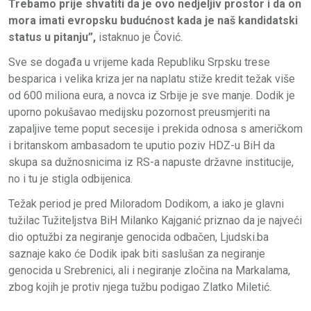
Trebamo prije shvatiti da je ovo nedjeljiv prostor i da on
mora imati evropsku budućnost kada je naš kandidatski
status u pitanju”,
istaknuo je Čović.
Sve se događa u vrijeme kada Republiku Srpsku trese
besparica i velika kriza jer na naplatu stiže kredit težak više
od 600 miliona eura, a novca iz Srbije je sve manje. Dodik je
uporno pokušavao medijsku pozornost preusmjeriti na
zapaljive teme poput secesije i prekida odnosa s američkom
i britanskom ambasadom te uputio poziv HDZ-u BiH da
skupa sa dužnosnicima iz RS-a napuste državne institucije,
no i tu je stigla odbijenica.
Težak period je pred Miloradom Dodikom, a iako je glavni
tužilac Tužiteljstva BiH Milanko Kajganić priznao da je najveći
dio optužbi za negiranje genocida odbačen, Ljudski.ba
saznaje kako će Dodik ipak biti saslušan za negiranje
genocida u Srebrenici, ali i negiranje zločina na Markalama,
zbog kojih je protiv njega tužbu podigao Zlatko Miletić.