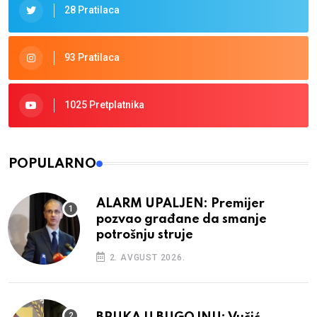
28 Pratilaca
93 Pratilaca
1025 Pretplatnika
POPULARNO
ALARM UPALJEN: Premijer
pozvao građane da smanje
potrošnju struje
2. AVGUST 2026.