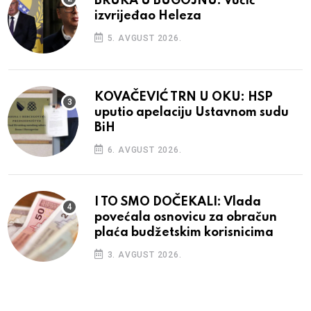
BRUKA U BUGOJNU: Vučić
izvrijeđao Heleza
5. AVGUST 2026.
KOVAČEVIĆ TRN U OKU: HSP
uputio apelaciju Ustavnom sudu
BiH
6. AVGUST 2026.
I TO SMO DOČEKALI: Vlada
povećala osnovicu za obračun
plaća budžetskim korisnicima
3. AVGUST 2026.