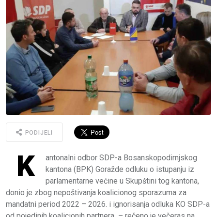
PODIJELI
K
antonalni odbor SDP-a Bosanskopodirnjskog
kantona (BPK) Goražde odluku o istupanju iz
parlamentarne većine u Skupštini tog kantona,
donio je zbog nepoštivanja koalicionog sporazuma za
mandatni period 2022 – 2026. i ignorisanja odluka KO SDP-a
od pojedinih koalicionih partnera – rečeno je večeras na