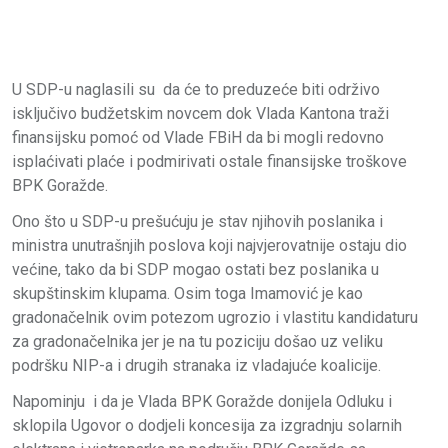
U SDP-u naglasili su da će to preduzeće biti održivo
isključivo budžetskim novcem dok Vlada Kantona traži
finansijsku pomoć od Vlade FBiH da bi mogli redovno
isplaćivati plaće i podmirivati ostale finansijske troškove
BPK Goražde.
Ono što u SDP-u prešućuju je stav njihovih poslanika i
ministra unutrašnjih poslova koji najvjerovatnije ostaju dio
većine, tako da bi SDP mogao ostati bez poslanika u
skupštinskim klupama. Osim toga Imamović je kao
gradonačelnik ovim potezom ugrozio i vlastitu kandidaturu
za gradonačelnika jer je na tu poziciju došao uz veliku
podršku NIP-a i drugih stranaka iz vladajuće koalicije.
Napominju i da je Vlada BPK Goražde donijela Odluku i
sklopila Ugovor o dodjeli koncesija za izgradnju solarnih