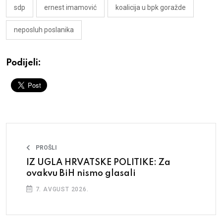
sdp
ernest imamović
koalicija u bpk goražde
neposluh poslanika
Podijeli:
PROŠLI
IZ UGLA HRVATSKE POLITIKE: Za
ovakvu BiH nismo glasali
7. AVGUST 2026.