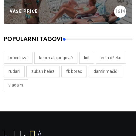
VAŠE PRIČE
1614
POPULARNI TAGOVI
bruceloza
kerim alajbegović
lidl
edin džeko
rudari
zukan helez
fk borac
damir mašić
vlada rs