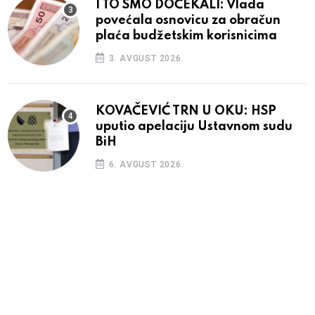
I TO SMO DOČEKALI: Vlada
povećala osnovicu za obračun
plaća budžetskim korisnicima
3. AVGUST 2026.
KOVAČEVIĆ TRN U OKU: HSP
uputio apelaciju Ustavnom sudu
BiH
6. AVGUST 2026.