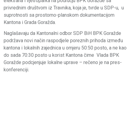
elektrana i vjetroparka na području BPK Goražde sa
privrednim društvom iz Travnika, koja je, tvrde u SDP-u, u
suprotnosti sa prostorno-planskom dokumentacijom
Kantona i Grada Goražda.
Naglašavaju da Kantonalni odbor SDP BiH BPK Goražde
podržava novi način raspodjele poreznih prihoda između
kantona i lokalnih zajednica u omjeru 50:50 posto, a ne kao
do sada 70:30 posto u korist Kantona čime Vlada BPK
Goražde podcjenjuje lokalne uprave – rečeno je na pres-
konferenciji.