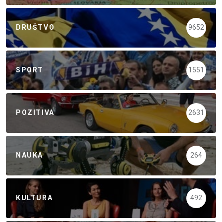
DRUŠTVO
9652
SPORT
1551
POZITIVA
2631
NAUKA
264
KULTURA
492