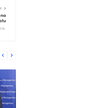
I
ona
atu
026.