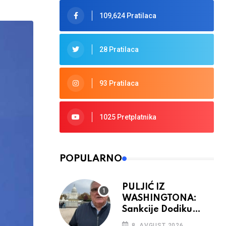
109,624 Pratilaca
28 Pratilaca
93 Pratilaca
1025 Pretplatnika
POPULARNO
PULJIĆ IZ
WASHINGTONA:
Sankcije Dodiku
mnogo će ovisiti od
8. AVGUST 2026.