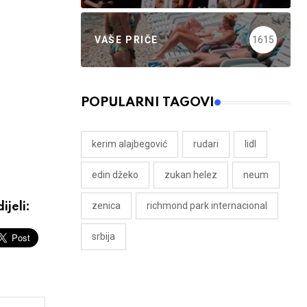
VAŠE PRIČE
1615
POPULARNI TAGOVI
kerim alajbegović
rudari
lidl
edin džeko
zukan helez
neum
zenica
richmond park internacional
ijeli:
srbija