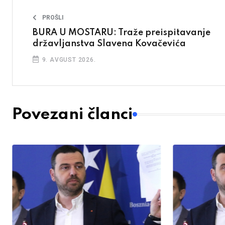
PROŠLI
BURA U MOSTARU: Traže preispitavanje
državljanstva Slavena Kovačevića
9. AVGUST 2026.
Povezani članci