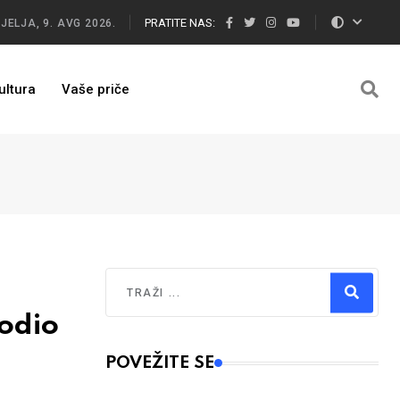
PRATITE NAS:
JELJA, 9. AVG 2026.
ultura
Vaše priče
Traži
odio
Type 2 or more characters for results.
POVEŽITE SE