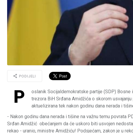
PODIJELI
P
oslanik Socijaldemokratske partije (SDP) Bosne 
trezora BiH Srđana Amidžića o skorom usvajanju p
aktuelizirana tek nakon godinu dana nerada i tišin
- Nakon godinu dana nerada i tišine na važnu temu povrata PDV-
Srđan Amidžić obećanjem da će uskoro biti usvojen nedostajuć
rekao - uranio, ministre Amidžiću! Podsjećam, zakon je u r