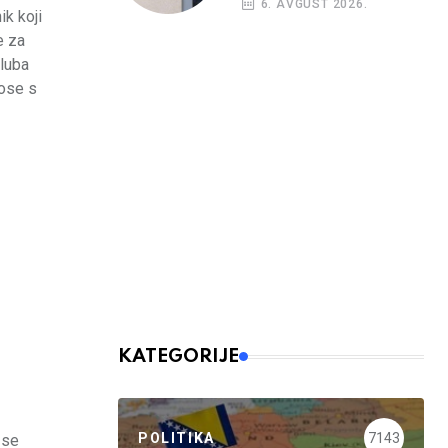
6. AVGUST 2026.
ik koji
e za
kluba
nose s
KATEGORIJE
POLITIKA
7143
 se