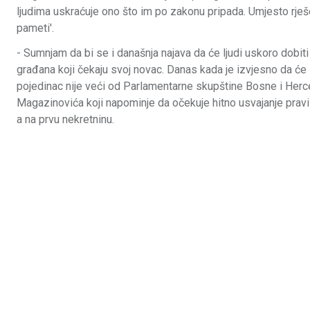
ljudima uskraćuje ono što im po zakonu pripada. Umjesto rješe
pameti'.
- Sumnjam da bi se i današnja najava da će ljudi uskoro dobiti 
građana koji čekaju svoj novac. Danas kada je izvjesno da će s
pojedinac nije veći od Parlamentarne skupštine Bosne i Herce
Magazinovića koji napominje da očekuje hitno usvajanje pravil
a na prvu nekretninu.