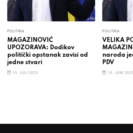
POLITIKA
POLITIKA
MAGAZINOVIĆ
VELIKA P
UPOZORAVA: Dodikov
MAGAZIN
politički opstanak zavisi od
naroda je
jedne stvari
PDV
15. JULI 2023.
15. JUNI 2023