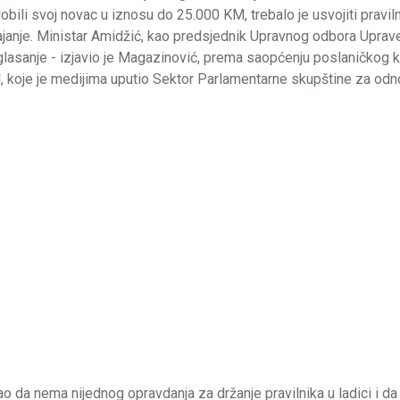
bili svoj novac u iznosu do 25.000 KM, trebalo je usvojiti praviln
ajanje. Ministar Amidžić, kao predsjednik Upravnog odbora Uprav
 glasanje - izjavio je Magazinović, prema saopćenju poslaničkog 
koje je medijima uputio Sektor Parlamentarne skupštine za od
 da nema nijednog opravdanja za držanje pravilnika u ladici i da