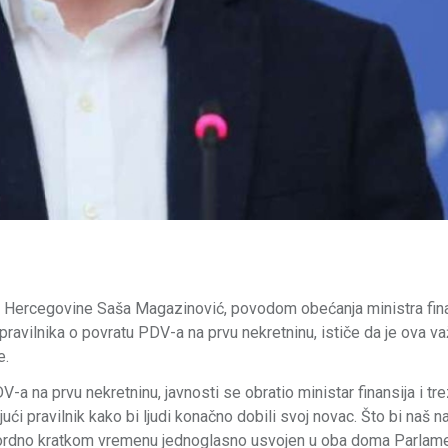
i Hercegovine Saša Magazinović, povodom obećanja ministra fina
ravilnika o povratu PDV-a na prvu nekretninu, ističe da je ova v
e.
a na prvu nekretninu, javnosti se obratio ministar finansija i tr
i pravilnik kako bi ljudi konačno dobili svoj novac. Što bi naš n
ekordno kratkom vremenu jednoglasno usvojen u oba doma Parlame