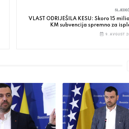
SLJEDEĆ
VLAST ODRIJEŠILA KESU: Skoro 15 mili
KM subvencija spremno za ispl
9. AVGUST 2