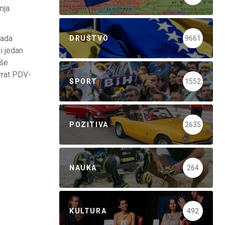
nja
jada
DRUŠTVO
9661
i jedan
aše
vrat PDV-
SPORT
1552
POZITIVA
2635
NAUKA
264
KULTURA
492