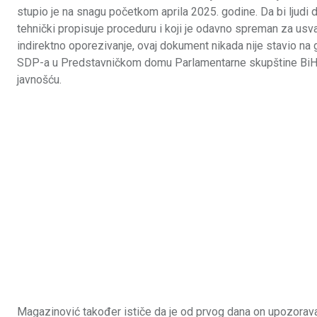
stupio je na snagu početkom aprila 2025. godine. Da bi ljudi do
tehnički propisuje proceduru i koji je odavno spreman za usv
indirektno oporezivanje, ovaj dokument nikada nije stavio na
SDP-a u Predstavničkom domu Parlamentarne skupštine BiH, 
javnošću.
Magazinović također ističe da je od prvog dana on upozoravao