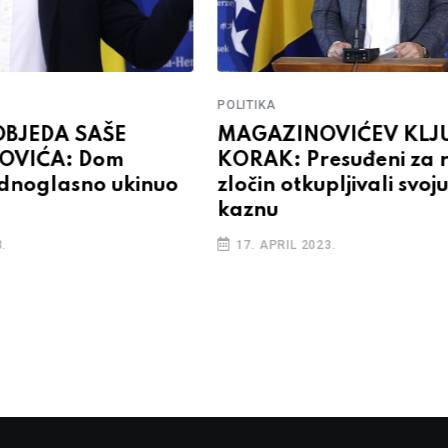
POLITIKA
OBJEDA SAŠE
MAGAZINOVIĆEV KLJ
OVIĆA: Dom
KORAK: Presuđeni za r
dnoglasno ukinuo
zločin otkupljivali svoj
kaznu
.
17. APRIL 2023.