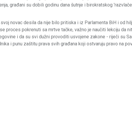
nja, građani su dobili godinu dana šutnje i birokratskog 'razvlače
svoj novac desila da nije bilo pritiska i iz Parlamenta BiH i od hil
e proces pokrenuti sa mrtve tačke, važno je naučiti lekciju da nit
govine i da su svi dužni provoditi usvojene zakone - riječi su S
nika i punu zaštitu prava svih građana koji ostvaruju pravo na po