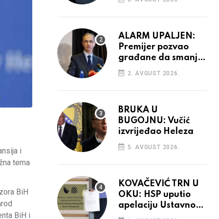
aktivnosti bh.
diplomacije
ALARM UPALJEN:
Premijer pozvao
građane da smanje
potrošnju struje
2. AVGUST 2026.
BRUKA U
BUGOJNU: Vučić
izvrijeđao Heleza
5. AVGUST 2026.
nsija i
ažna tema
KOVAČEVIĆ TRN U
ezora BiH
OKU: HSP uputio
arod
apelaciju Ustavnom
nta BiH i
sudu BiH