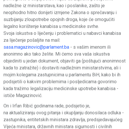
nadležne iz ministarstava, kao i poslanike, zašto je
neophodno hitno donijeti izmjene Zakona o sprečavanju i
suzbijanju zloupotrebe opojnih droga, koje će omogućiti
legalno korištenje kanabisa u medicinske svrhe.
Svoja iskustva o liječenju i problematici u nabavci kanabisa
za liječenje pošaljite na mail:
sasa.magazinovic@parlament.ba
- s vašim imenom ili
anonimno ako tako želite. Mi ćemo sva vaša iskustva
objediniti u jedan dokument, objaviti ga (poštujući anonimnost
kada to zatražite) i dostaviti nadležnim ministarstvima, ali i
mojim kolegama zastupnicima u parlamentu BiH, kako bi ih
podsjetili o kakvim problemima i posljedicama govorimo
kada tražimo legalizaciju medicinske upotrebe kanabisa -
ističe Magazinović.
On i Irfan Ribić godinama rade, podsjetio je,
na aktualiziranju ovog pitanja i okupljanju donosilaca odluka -
zastupnika, entitetskih ministara zdravlja, predsjedavajućeg
Vijeća ministara, državnih ministara sigurnosti i civilnih