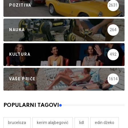
POZITIVA
2631
NAUKA
264
KULTURA
492
VAŠE PRIČE
1614
POPULARNI TAGOVI
bruceloza
kerim alajbegović
lidl
edin džeko