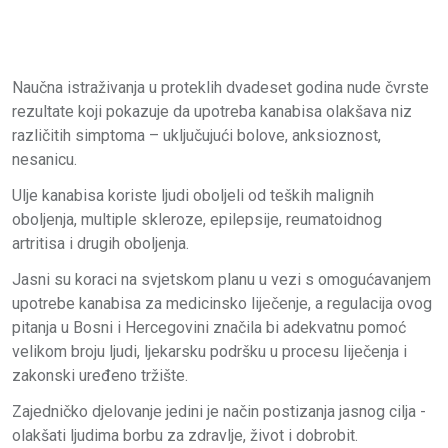
Naučna istraživanja u proteklih dvadeset godina nude čvrste
rezultate koji pokazuje da upotreba kanabisa olakšava niz
različitih simptoma – uključujući bolove, anksioznost,
nesanicu.
Ulje kanabisa koriste ljudi oboljeli od teških malignih
oboljenja, multiple skleroze, epilepsije, reumatoidnog
artritisa i drugih oboljenja.
Jasni su koraci na svjetskom planu u vezi s omogućavanjem
upotrebe kanabisa za medicinsko liječenje, a regulacija ovog
pitanja u Bosni i Hercegovini značila bi adekvatnu pomoć
velikom broju ljudi, ljekarsku podršku u procesu liječenja i
zakonski uređeno tržište.
Zajedničko djelovanje jedini je način postizanja jasnog cilja -
olakšati ljudima borbu za zdravlje, život i dobrobit.