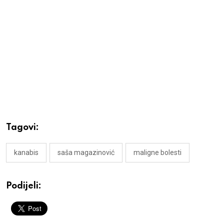
Tagovi:
kanabis
saša magazinović
maligne bolesti
Podijeli: