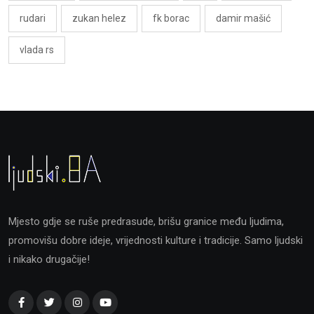
rudari
zukan helez
fk borac
damir mašić
vlada rs
Mjesto gdje se ruše predrasude, brišu granice među ljudima,
promovišu dobre ideje, vrijednosti kulture i tradicije. Samo ljudski
i nikako drugačije!