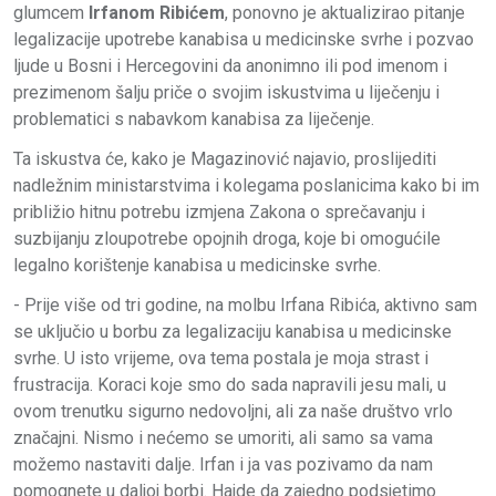
glumcem
Irfanom Ribićem
, ponovno je aktualizirao pitanje
legalizacije upotrebe kanabisa u medicinske svrhe i pozvao
ljude u Bosni i Hercegovini da anonimno ili pod imenom i
prezimenom šalju priče o svojim iskustvima u liječenju i
problematici s nabavkom kanabisa za liječenje.
Ta iskustva će, kako je Magazinović najavio, proslijediti
nadležnim ministarstvima i kolegama poslanicima kako bi im
približio hitnu potrebu izmjena Zakona o sprečavanju i
suzbijanju zloupotrebe opojnih droga, koje bi omogućile
legalno korištenje kanabisa u medicinske svrhe.
- Prije više od tri godine, na molbu Irfana Ribića, aktivno sam
se uključio u borbu za legalizaciju kanabisa u medicinske
svrhe. U isto vrijeme, ova tema postala je moja strast i
frustracija. Koraci koje smo do sada napravili jesu mali, u
ovom trenutku sigurno nedovoljni, ali za naše društvo vrlo
značajni. Nismo i nećemo se umoriti, ali samo sa vama
možemo nastaviti dalje. Irfan i ja vas pozivamo da nam
pomognete u daljoj borbi. Hajde da zajedno podsjetimo