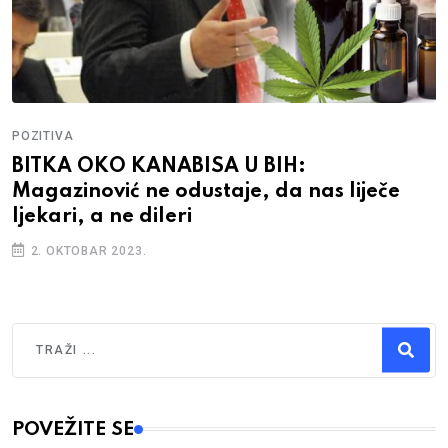
POZITIVA
BITKA OKO KANABISA U BIH:
Magazinović ne odustaje, da nas liječe
ljekari, a ne dileri
2. OKTOBAR 2023.
Traži
Type 2 or more characters for results.
POVEŽITE SE