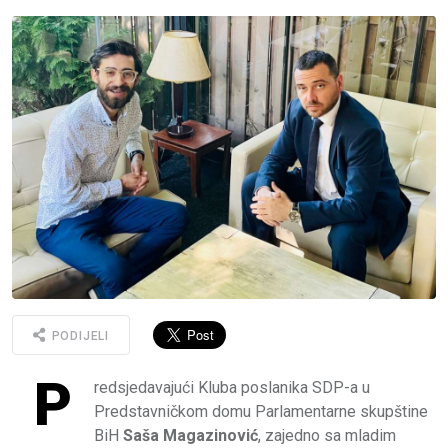
PODIJELI
P
redsjedavajući Kluba poslanika SDP-a u
Predstavničkom domu Parlamentarne skupštine
BiH
Saša Magazinović
, zajedno sa mladim