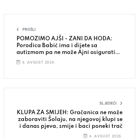
PROŠLI
POMOZIMO AJŠI - ZANI DA HODA:
Porodica Babić ima i dijete sa
autizmom pa ne može Ajni osigurati
sredstva
6. AVGUST 2026.
SLJEDEĆI
KLUPA ZA SMIJEH: Gračanica ne može
zaboraviti Šolaju, na njegovoj klupi se
i danas pjeva, smije i baci poneki trač
6. AVGUST 2026.