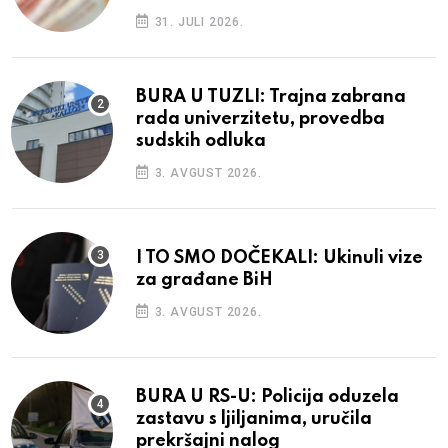
31. JULI 2026.
BURA U TUZLI: Trajna zabrana
rada univerzitetu, provedba
sudskih odluka
3. AVGUST 2026.
I TO SMO DOČEKALI: Ukinuli vize
za građane BiH
3. AVGUST 2026.
BURA U RS-U: Policija oduzela
zastavu s ljiljanima, uručila
prekršajni nalog