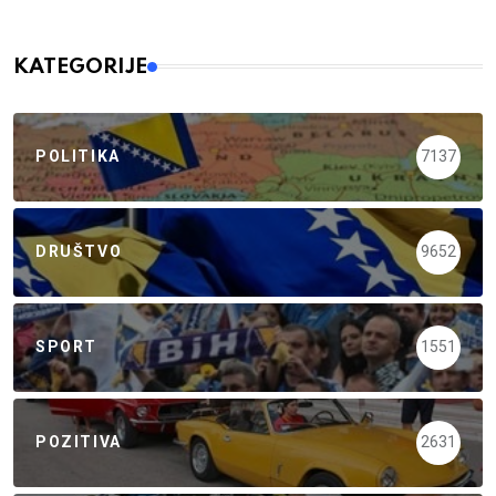
KATEGORIJE
POLITIKA
7137
DRUŠTVO
9652
SPORT
1551
POZITIVA
2631