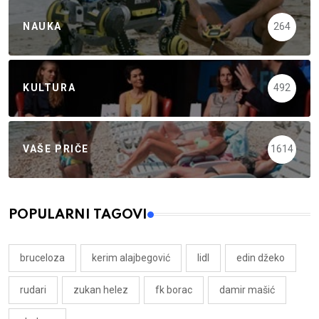
NAUKA
264
KULTURA
492
VAŠE PRIČE
1614
POPULARNI TAGOVI
bruceloza
kerim alajbegović
lidl
edin džeko
rudari
zukan helez
fk borac
damir mašić