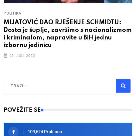
POLITIKA
MIJATOVIĆ DAO RJEŠENJE SCHMIDTU:
Dosta je šuplje, završimo s nacionalizmom
i kriminalom, napravite u BiH jednu
izbornu jedinicu
23. JULI 2022.
Traži
Type 2 or more characters for results.
POVEŽITE SE
109,624 Pratilaca