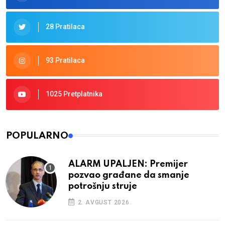
28 Pratilaca
93 Pratilaca
1025 Pretplatnika
POPULARNO
ALARM UPALJEN: Premijer
pozvao građane da smanje
potrošnju struje
2. AVGUST 2026.