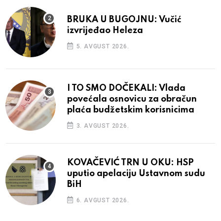
BRUKA U BUGOJNU: Vučić
izvrijeđao Heleza
5. AVGUST 2026.
I TO SMO DOČEKALI: Vlada
povećala osnovicu za obračun
plaća budžetskim korisnicima
3. AVGUST 2026.
KOVAČEVIĆ TRN U OKU: HSP
uputio apelaciju Ustavnom sudu
BiH
6. AVGUST 2026.