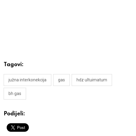
Tagovi:
južna interkonekcija
gas
hdz ultuimatum
bh gas
Podijeli: