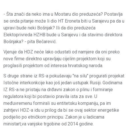
- Šta znači da neko ima u Mostaru dio preduzeća? Postavlja
se onda pitanje može li dio HT Eroneta biti u Sarajevu pa da u
upravi bude neki Bošnjak? Ili da dio preduzeća
Elektoprivreda HZHB bude u Sarajevu i da stavimo direktora
Bošnjaka? - pita Bečarević.
Vjeruje da HDZ neće lako odustati od namjere da oni preko
nove firme direktno upravljaju cijelim projektom koji su
proglasili projektom od interesa hrvatskog naroda.
S druge strane iz RS-a pokušavaju "na silu" progurati projekat
Istočne interkonkcije kao još jedan ustupak Rusiji. Godinama
IZ RS-a ne pristaju na drđavni zakon o plinu i formiranje
regulatora koji bi postavio pravila ista za sve. U
međuvremenu formirali su entitetsku kompaniju, pa im
zahtjevi HDZ-a idu u prilog da bi se ovaj sektor energetike
podijelio po etničkom principu. Zakon je u ladicama
ministart,va vanjske trgobine od 2014 godine.