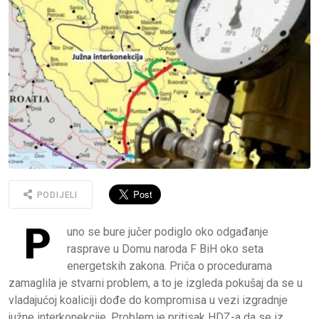
PODIJELI
P
uno se bure jučer podiglo oko odgađanje
rasprave u Domu naroda F BiH oko seta
energetskih zakona. Priča o procedurama
zamaglila je stvarni problem, a to je izgleda pokušaj da se u
vladajućoj koaliciji dođe do kompromisa u vezi izgradnje
južne interkonekcije. Problem je pritisak HDZ-a da se iz