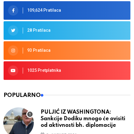
109,624 Pratilaca
28 Pratilaca
93 Pratilaca
1025 Pretplatnika
POPULARNO
PULJIĆ IZ WASHINGTONA:
Sankcije Dodiku mnogo će ovisiti
od aktivnosti bh. diplomacije