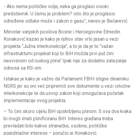
- Ako nema političke volje, neka ga proglasi visoki
predstavnik. U čemu je problem? isto što je proglasio
određene odluke može i zakon o gasu”, naveo je Bečarević.
Ministar vanjskih poslova Bosne i Hercegovine Elmedin
Konaković kazao je kako je njihov stav vrlo jasan u vezi
projekta “Južna interkonekcija”, a to je da je to “važan
infrastrukturni projekat koji bi BiH možda prvi put čini
neovisnom od ruskog plina”.Ipak nije za dodatno zatezanje
odnosa sa RS-om.
Istakao je kako je važno da Parlament FBIH stigne dinamiku
NSRS jer su oni već pripremili sve dokumente u vezi istočne
interkonekcije te da usvoji zakon koji omogućava početak
implementacije ovog projekta.
– To čini skoro cijelu BiH opskrbljenu plinom. S ova dva kraka
bi mogli imati plinificiranu BiH. Interes građana treba
prevladati bilo kakve stranačke, osobne, političke
pojedinačne interese – poručio je Konaković.