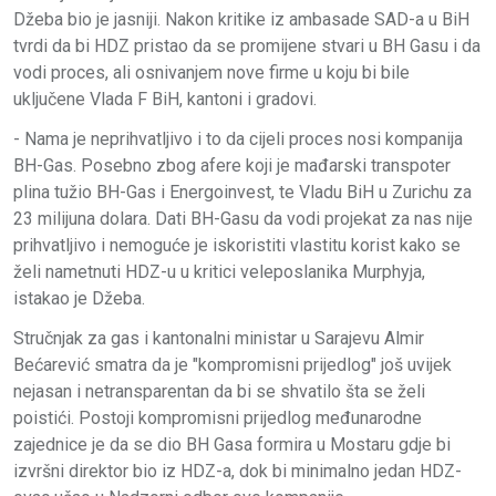
Džeba bio je jasniji. Nakon kritike iz ambasade SAD-a u BiH
tvrdi da bi HDZ pristao da se promijene stvari u BH Gasu i da
vodi proces, ali osnivanjem nove firme u koju bi bile
uključene Vlada F BiH, kantoni i gradovi.
- Nama je neprihvatljivo i to da cijeli proces nosi kompanija
BH-Gas. Posebno zbog afere koji je mađarski transpoter
plina tužio BH-Gas i Energoinvest, te Vladu BiH u Zurichu za
23 milijuna dolara. Dati BH-Gasu da vodi projekat za nas nije
prihvatljivo i nemoguće je iskoristiti vlastitu korist kako se
želi nametnuti HDZ-u u kritici veleposlanika Murphyja,
istakao je Džeba.
Stručnjak za gas i kantonalni ministar u Sarajevu Almir
Bećarević smatra da je "kompromisni prijedlog" još uvijek
nejasan i netransparentan da bi se shvatilo šta se želi
poistići. Postoji kompromisni prijedlog međunarodne
zajednice je da se dio BH Gasa formira u Mostaru gdje bi
izvršni direktor bio iz HDZ-a, dok bi minimalno jedan HDZ-