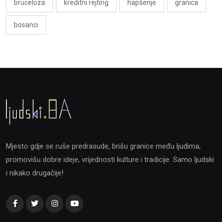
bruceloza
kreditni rejting
hapšenje
granica
bosanci
Mjesto gdje se ruše predrasude, brišu granice među ljudima,
promovišu dobre ideje, vrijednosti kulture i tradicije. Samo ljudski
i nikako drugačije!