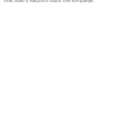
ovac ušao u Nadzorni odbor ove kompanije.