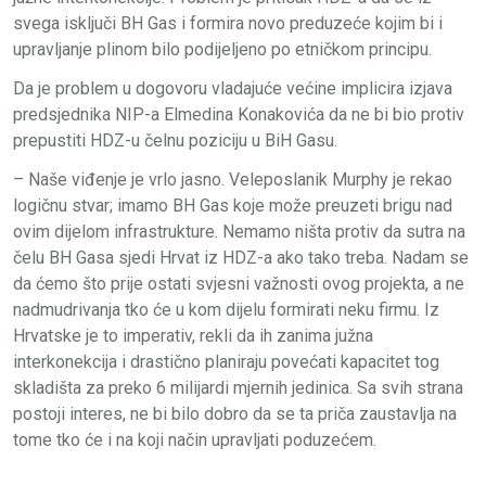
svega isključi BH Gas i formira novo preduzeće kojim bi i
upravljanje plinom bilo podijeljeno po etničkom principu.
Da je problem u dogovoru vladajuće većine implicira izjava
predsjednika NIP-a Elmedina Konakovića da ne bi bio protiv
prepustiti HDZ-u čelnu poziciju u BiH Gasu.
– Naše viđenje je vrlo jasno. Veleposlanik Murphy je rekao
logičnu stvar; imamo BH Gas koje može preuzeti brigu nad
ovim dijelom infrastrukture. Nemamo ništa protiv da sutra na
čelu BH Gasa sjedi Hrvat iz HDZ-a ako tako treba. Nadam se
da ćemo što prije ostati svjesni važnosti ovog projekta, a ne
nadmudrivanja tko će u kom dijelu formirati neku firmu. Iz
Hrvatske je to imperativ, rekli da ih zanima južna
interkonekcija i drastično planiraju povećati kapacitet tog
skladišta za preko 6 milijardi mjernih jedinica. Sa svih strana
postoji interes, ne bi bilo dobro da se ta priča zaustavlja na
tome tko će i na koji način upravljati poduzećem.