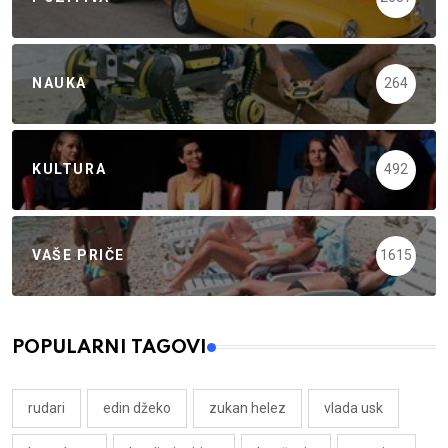
NAUKA
264
KULTURA
492
VAŠE PRIČE
1615
POPULARNI TAGOVI
rudari
edin džeko
zukan helez
vlada usk