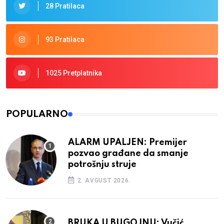
28 Pratilaca
93 Pratilaca
1025 Pretplatnika
POPULARNO
ALARM UPALJEN: Premijer
pozvao građane da smanje
potrošnju struje
2. AVGUST 2026.
BRUKA U BUGOJNU: Vučić