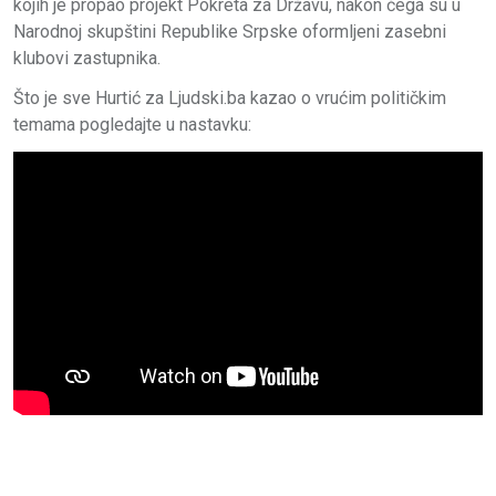
kojih je propao projekt Pokreta za Državu, nakon čega su u
Narodnoj skupštini Republike Srpske oformljeni zasebni
klubovi zastupnika.
Što je sve Hurtić za Ljudski.ba kazao o vrućim političkim
temama pogledajte u nastavku: