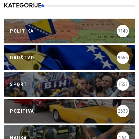
KATEGORIJE
POLITIKA
7140
DRUŠTVO
9656
SPORT
1551
POZITIVA
2633
NAUKA
264