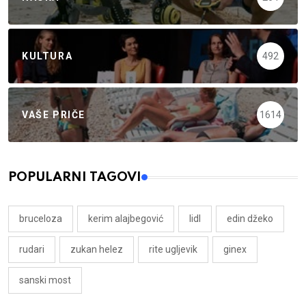
KULTURA
492
VAŠE PRIČE
1614
POPULARNI TAGOVI
bruceloza
kerim alajbegović
lidl
edin džeko
rudari
zukan helez
rite ugljevik
ginex
sanski most