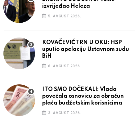
izvrijeđao Heleza
5. AVGUST 2026.
KOVAČEVIĆ TRN U OKU: HSP
uputio apelaciju Ustavnom sudu
BiH
6. AVGUST 2026.
I TO SMO DOČEKALI: Vlada
povećala osnovicu za obračun
plaća budžetskim korisnicima
3. AVGUST 2026.