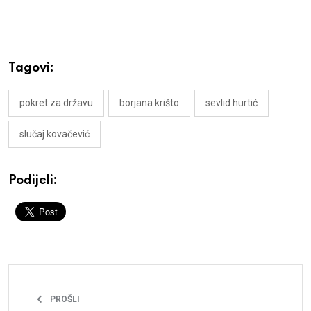
Tagovi:
pokret za državu
borjana krišto
sevlid hurtić
slučaj kovačević
Podijeli:
PROŠLI