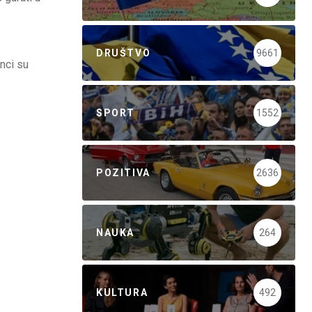
DRUŠTVO
9661
anci su
SPORT
1552
POZITIVA
2636
NAUKA
264
KULTURA
492