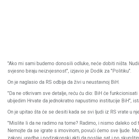
"Ako mi sami budemo donosili odluke, neće dobiti ništa. Nud
svjesno biraju neizvjesnost", izjavio je Dodik za "Politiku".
On je naglasio da RS odbija da živi u neustavnoj BiH.
"Da ne otkrivam sve detalje, reću ću dio: BiH će funkcionisa
ubijedim Hrvate da jednokratno napustimo institucije BiH", ist
On je upitao šta će se desiti kada se svi ljudi iz RS vrate u nje
"Mislite li da ne radimo na tome? Radimo, i nismo daleko od
Nemojte da se igrate s imovinom, povući ćemo sve ljude. Mož
zakoni, uredbe i podzakonski akti da poslije sat i po skupšt