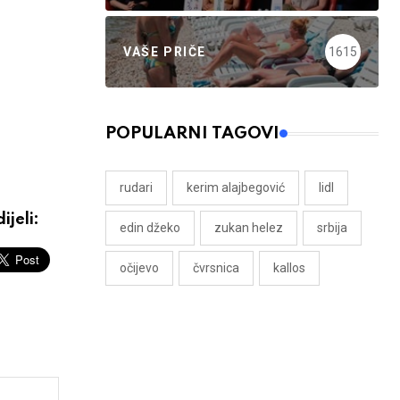
VAŠE PRIČE
1615
POPULARNI TAGOVI
rudari
kerim alajbegović
lidl
ijeli:
edin džeko
zukan helez
srbija
očijevo
čvrsnica
kallos