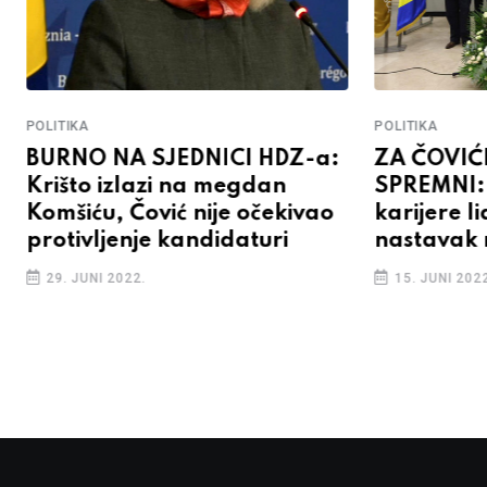
POLITIKA
POLITIKA
BURNO NA SJEDNICI HDZ-a:
ZA ČOVIĆ
Krišto izlazi na megdan
SPREMNI: 
Komšiću, Čović nije očekivao
karijere l
protivljenje kandidaturi
nastavak r
29. JUNI 2022.
15. JUNI 2022