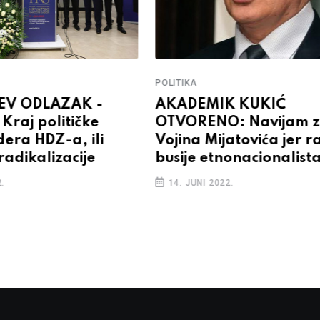
POLITIKA
EV ODLAZAK -
AKADEMIK KUKIĆ
Kraj političke
OTVORENO: Navijam 
idera HDZ-a, ili
Vojina Mijatovića jer r
adikalizacije
busije etnonacionalist
.
14. JUNI 2022.