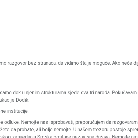
imo razgovor bez stranaca, da vidimo šta je moguće. Ako neće dij
ti samo dok u njenim strukturama sjede sva tri naroda. Pokušavam
akao je Dodik.
ne institucije.
 te odluke. Nemojte nas isprobavati, preporučujem da razgovaram
ete da probate, ali bolje nemojte. U našem trezoru postoje spre
inskog zasijedanja Srpska postane nezavisna država. Nemojte nas