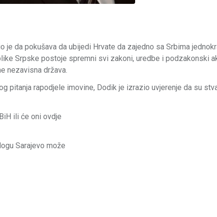
o je da pokušava da ubijedi Hrvate da zajedno sa Srbima jednok
ublike Srpske postoje spremni svi zakoni, uredbe i podzakonski ak
ne nezavisna država.
 pitanja rapodjele imovine, Dodik je izrazio uvjerenje da su stva
iH ili će oni ovdje
jalogu Sarajevo može