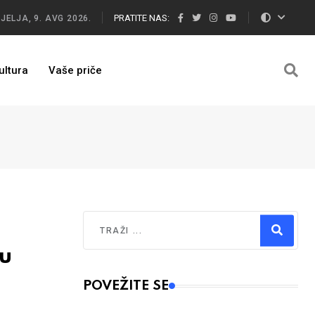
PRATITE NAS:
JELJA, 9. AVG 2026.
ultura
Vaše priče
Traži
u
Type 2 or more characters for results.
POVEŽITE SE