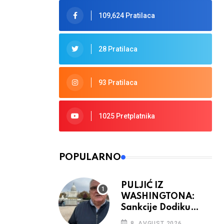
109,624 Pratilaca
28 Pratilaca
93 Pratilaca
1025 Pretplatnika
POPULARNO
PULJIĆ IZ
WASHINGTONA:
Sankcije Dodiku
mnogo će ovisiti od
8. AVGUST 2026.