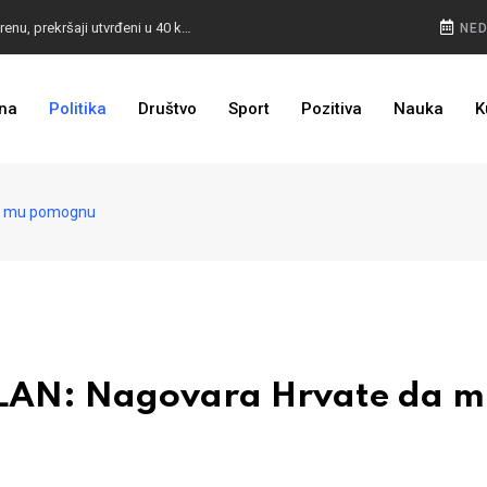
POKVARENO MESO PALI ALARM: Inspektori na terenu, prekršaji utvrđeni u 40 kontrola
NED
CESTA KOJA ŽIVOT ZNAČI: BiH dobija nova 44 kilometra autoceste, radovi kreću uskoro
na
Politika
Društvo
Sport
Pozitiva
Nauka
K
ULAGANJE SE ISPLATI: Oživjela pruga u BiH, turista sve više
da mu pomognu
LAN: Nagovara Hrvate da m