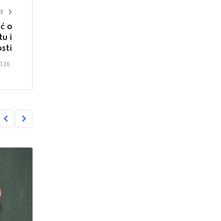
I
ć o
u i
sti
026.