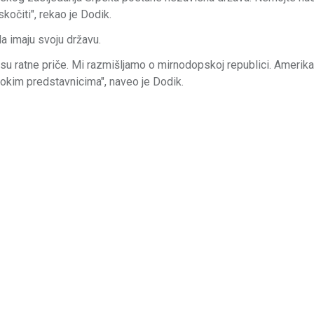
kočiti", rekao je Dodik.
a imaju svoju državu.
 jesu ratne priče. Mi razmišljamo o mirnodopskoj republici. Amerik
isokim predstavnicima", naveo je Dodik.