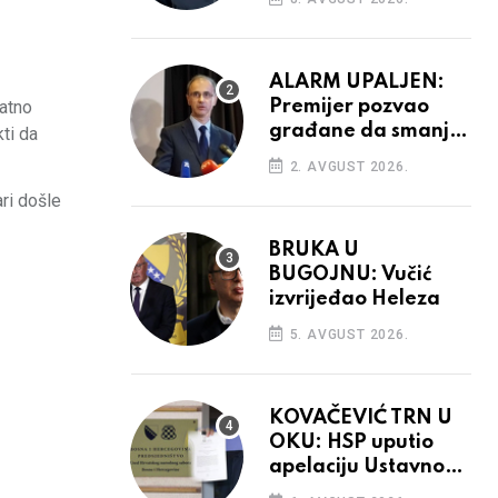
aktivnosti bh.
diplomacije
ALARM UPALJEN:
ratno
Premijer pozvao
građane da smanje
ti da
potrošnju struje
2. AVGUST 2026.
ri došle
BRUKA U
BUGOJNU: Vučić
izvrijeđao Heleza
5. AVGUST 2026.
KOVAČEVIĆ TRN U
OKU: HSP uputio
apelaciju Ustavnom
sudu BiH