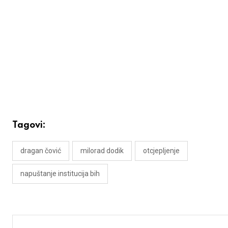
Tagovi:
dragan čović
milorad dodik
otcjepljenje
napuštanje institucija bih