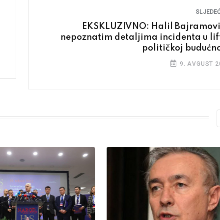
SLJEDEĆ
EKSKLUZIVNO: Halil Bajramovi
nepoznatim detaljima incidenta u lift
političkoj budućno
9. AVGUST 2