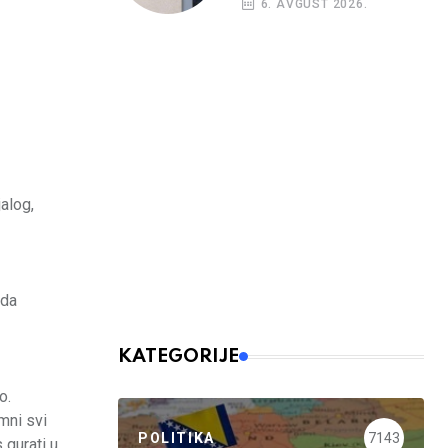
6. AVGUST 2026.
alog,
 da
KATEGORIJE
o.
mni svi
POLITIKA
7143
 gurati u