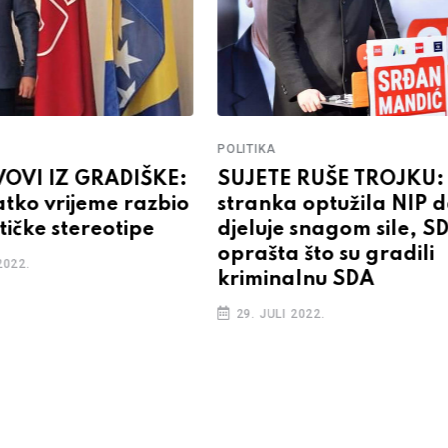
POLITIKA
VOVI IZ GRADIŠKE:
SUJETE RUŠE TROJKU:
atko vrijeme razbio
stranka optužila NIP 
tičke stereotipe
djeluje snagom sile, S
oprašta što su gradili
2022.
kriminalnu SDA
29. JULI 2022.