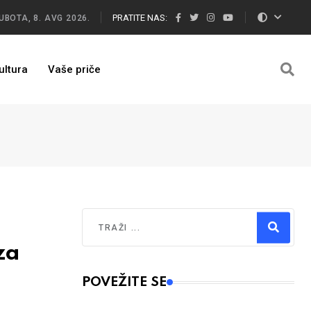
PRATITE NAS:
UBOTA, 8. AVG 2026.
ultura
Vaše priče
Traži
za
Type 2 or more characters for results.
POVEŽITE SE