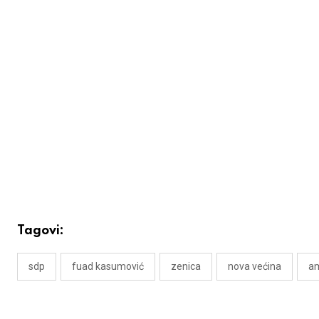
Tagovi:
sdp
fuad kasumović
zenica
nova većina
am