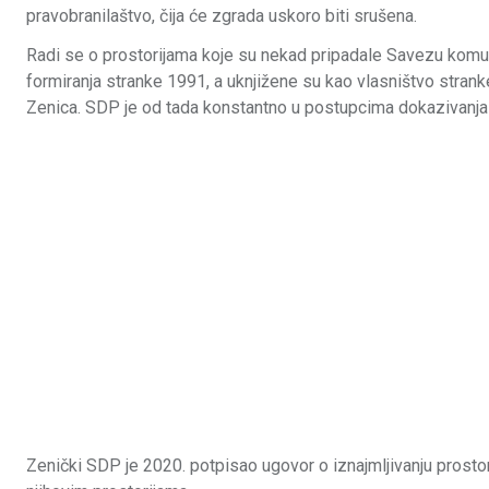
pravobranilaštvo, čija će zgrada uskoro biti srušena.
Radi se o prostorijama koje su nekad pripadale Savezu komuni
formiranja stranke 1991, a uknjižene su kao vlasništvo stra
Zenica. SDP je od tada konstantno u postupcima dokazivanja pr
Zenički SDP je 2020. potpisao ugovor o iznajmljivanju prostori