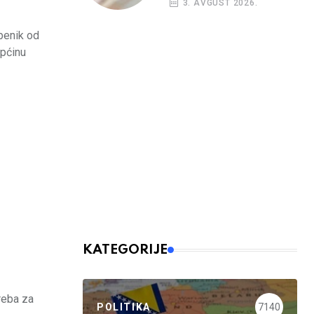
3. AVGUST 2026.
budžetskim
korisnicima
dbenik od
Općinu
KATEGORIJE
treba za
POLITIKA
7140