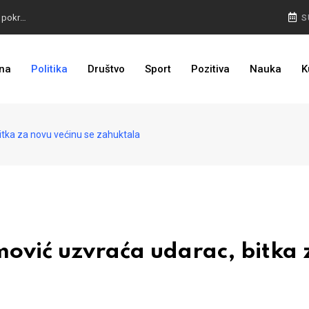
TROJKA U AKCIJI: Inicijativa za status Srebrenice pokrenuta
S
ALARM IZ MOSTARA: Otvoreno nepoštivanje Uredbe Vlade FBIH
na
Politika
Društvo
Sport
Pozitiva
Nauka
K
ZASTRAŠIVANJE I PRITISCI: Saslušane još 4 osobe, 26 na popisu
tka za novu većinu se zahuktala
vić uzvraća udarac, bitka 