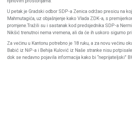
njihovim prostorijama.
U petak je Gradski odbor SDP-a Zenica održao presicu na koj
Mahmutagića, uz objašnjenje kako Vlada ZDK-a, s premijerko
promjene.Tražili su i sastanak kod predsjednika SDP-a Nermi
Nikšić trenutnoi nema vremena, ali da će ih uskoro sigurno pri
Za većinu u Kantonu potrebno je 18 ruku, a za novu većinu ok
Babić iz NiP-a i Behija Kulović iz Naše stranke nisu potpisal
dok se nedavno pojavila informacija kako bi “neprijateljski” B