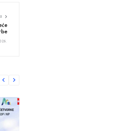
I
eće
rbe
026.