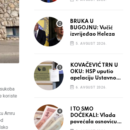
BRUKA U
BUGOJNU: Vučić
izvrijeđao Heleza
5. AVGUST 2026.
KOVAČEVIĆ TRN U
OKU: HSP uputio
apelaciju Ustavnom
sudu BiH
6. AVGUST 2026.
a sukoba
e koriste
I TO SMO
rku Amru
DOČEKALI: Vlada
od
povećala osnovicu
adsko
za obračun plaća