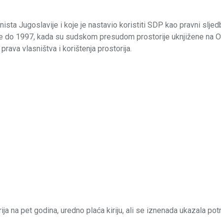
sta Jugoslavije i koje je nastavio koristiti SDP kao pravni slje
nke do 1997, kada su sudskom presudom prostorije uknjižene na 
ava vlasništva i korištenja prostorija.
ja na pet godina, uredno plaća kiriju, ali se iznenada ukazala po