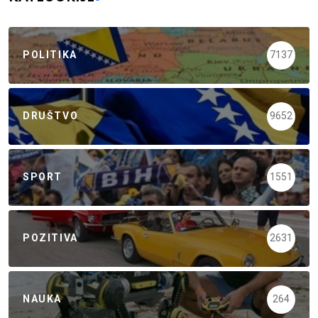
POLITIKA
7137
DRUŠTVO
9652
SPORT
1551
POZITIVA
2631
NAUKA
264