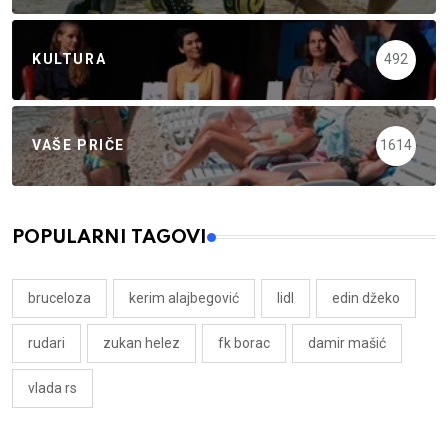
KULTURA
492
VAŠE PRIČE
1614
POPULARNI TAGOVI
bruceloza
kerim alajbegović
lidl
edin džeko
rudari
zukan helez
fk borac
damir mašić
vlada rs