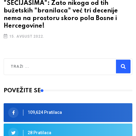
"SEĆIJAŠIMA": Zato nikoga od tih
bužetskih "branilaca" već tri decenije
nema na prostoru skoro pola Bosne i
Hercegovine!
15. AVGUST 2022.
Traži
Type 2 or more characters for results.
POVEŽITE SE
109,624 Pratilaca
28 Pratilaca