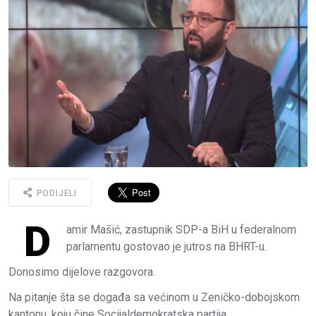
PODIJELI
D
amir Mašić, zastupnik SDP-a BiH u federalnom
parlamentu gostovao je jutros na BHRT-u.
Donosimo dijelove razgovora.
Na pitanje šta se događa sa većinom u Zeničko-dobojskom
kantonu, koju čine Socijaldemokratska partija,