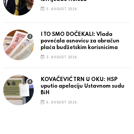
5. AVGUST 2026.
I TO SMO DOČEKALI: Vlada
povećala osnovicu za obračun
plaća budžetskim korisnicima
3. AVGUST 2026.
KOVAČEVIĆ TRN U OKU: HSP
uputio apelaciju Ustavnom sudu
BiH
6. AVGUST 2026.