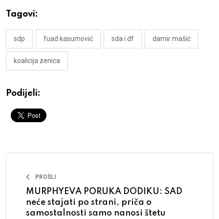
Tagovi:
sdp
fuad kasumović
sda i df
damir mašić
koalicija zenica
Podijeli:
PROŠLI
MURPHYEVA PORUKA DODIKU: SAD
neće stajati po strani, priča o
samostalnosti samo nanosi štetu