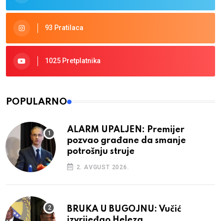
93 Pratilaca
1025 Pretplatnika
POPULARNO
ALARM UPALJEN: Premijer
pozvao građane da smanje
potrošnju struje
2. AVGUST 2026.
BRUKA U BUGOJNU: Vučić
izvrijeđao Heleza