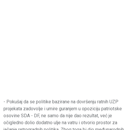
- Pokušaj da se politike bazirane na dovršenju ratnih UZP
projekata zadovolje i umire guranjem u opoziciju patriotske
osovine SDA - DF, ne samo da nije dao rezultat, već je
očigledno dolio dodatno ulje na vatru i otvorio prostor za
jačanje retrogradnih politika. Zbog toga bi dio međunarodnih