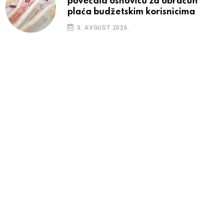
povećala osnovicu za obračun
plaća budžetskim korisnicima
3. AVGUST 2026.