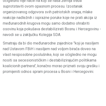
očigledno nije način na koji se naša zemlja treba
suprotstaviti ovom opasnom procesu. Izostanak
organizovanog odgovora svih patriotskih snaga, mlake
reakcije nadležnih i isprazne poruke koje ne prati akcija iz
međunarodnih krugova mogu samo dodatno ohrabriti
osovinu koja pokušava destabilizirati Bosnu i Hercegovinu -
navodi se u zaključku Kolegija SDA.
Smatraju da bi dio međunarodne zajednice "koji je nasiljem
nad Ustavom FBiH i nasiljem nad voljom birača doveo na
vlast nesposobne poslušnike, koji se očigledno ne mogu
nositi sa secesionističkim i destabilizirajućim politikama
koalicionih partnera", konačno morao priznati svoju grešku i
promijeniti odnos spram procesa u Bosni i Hercegovini.