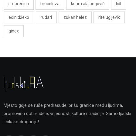
srebrenica
bruceloza
kerim alajbegović
lidl
edin džeko
rudari
zukan helez
rite ugljevik
ginex
Mjesto gdje se ruše predrasude, brišu granice među ljudima,
promovišu dobre ideje, vrijednosti kulture i tradicije. Samo ljudski
i nikako drugačije!