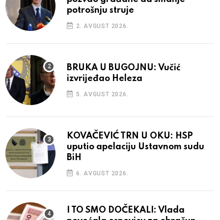
potrošnju struje
2. AVGUST 2026.
BRUKA U BUGOJNU: Vučić
izvrijeđao Heleza
5. AVGUST 2026.
KOVAČEVIĆ TRN U OKU: HSP
uputio apelaciju Ustavnom sudu
BiH
6. AVGUST 2026.
I TO SMO DOČEKALI: Vlada