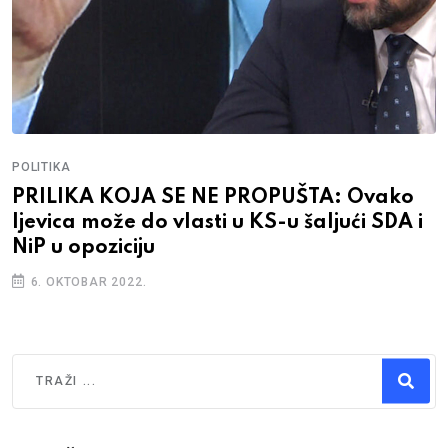
POLITIKA
PRILIKA KOJA SE NE PROPUŠTA: Ovako
ljevica može do vlasti u KS-u šaljući SDA i
NiP u opoziciju
6. OKTOBAR 2022.
Traži
Type 2 or more characters for results.