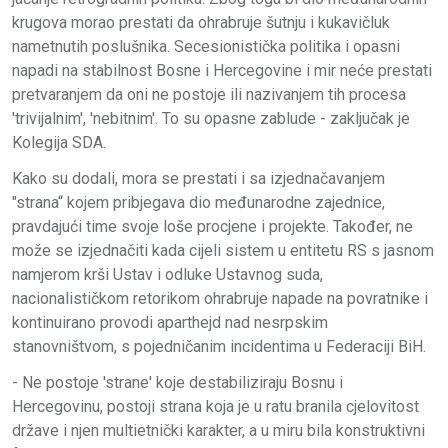
krugova morao prestati da ohrabruje šutnju i kukavičluk
nametnutih poslušnika. Secesionistička politika i opasni
napadi na stabilnost Bosne i Hercegovine i mir neće prestati
pretvaranjem da oni ne postoje ili nazivanjem tih procesa
'trivijalnim', 'nebitnim'. To su opasne zablude - zaključak je
Kolegija SDA.
Kako su dodali, mora se prestati i sa izjednačavanjem
"strana“ kojem pribjegava dio međunarodne zajednice,
pravdajući time svoje loše procjene i projekte. Također, ne
može se izjednačiti kada cijeli sistem u entitetu RS s jasnom
namjerom krši Ustav i odluke Ustavnog suda,
nacionalističkom retorikom ohrabruje napade na povratnike i
kontinuirano provodi aparthejd nad nesrpskim
stanovništvom, s pojedničanim incidentima u Federaciji BiH.
- Ne postoje 'strane' koje destabiliziraju Bosnu i
Hercegovinu, postoji strana koja je u ratu branila cjelovitost
države i njen multietnički karakter, a u miru bila konstruktivni