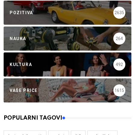
POZITIVA
2635
NAUKA
264
KULTURA
492
VAŠE PRIČE
1615
POPULARNI TAGOVI