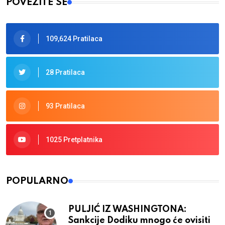
POVEŽITE SE
109,624 Pratilaca
28 Pratilaca
93 Pratilaca
1025 Pretplatnika
POPULARNO
PULJIĆ IZ WASHINGTONA:
Sankcije Dodiku mnogo će ovisiti