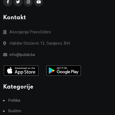
Kontakt
Asocijacija PravoDobro
Habibe Stočević 13, Sarajevo, BiH
info@ljudski.ba
Kategorije
Politika
Društvo