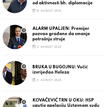
od aktivnosti bh. diplomacije
8. AVGUST 2026.
ALARM UPALJEN: Premijer
pozvao građane da smanje
potrošnju struje
2. AVGUST 2026.
BRUKA U BUGOJNU: Vučić
izvrijeđao Heleza
5. AVGUST 2026.
KOVAČEVIĆ TRN U OKU: HSP
uputio apelaciju Ustavnom sudu