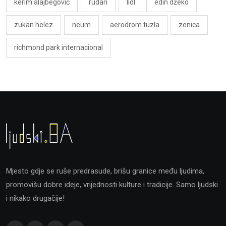
kerim alajbegović
rudari
lidl
edin džeko
zukan helez
neum
aerodrom tuzla
zenica
richmond park internacional
Mjesto gdje se ruše predrasude, brišu granice među ljudima,
promovišu dobre ideje, vrijednosti kulture i tradicije. Samo ljudski
i nikako drugačije!