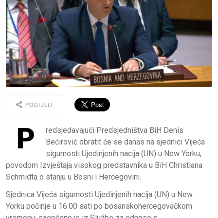
PODIJELI
P
redsjedavajući Predsjedništva BiH Denis
Bećirović obratit će se danas na sjednici Vijeća
sigurnosti Ujedinjenih nacija (UN) u New Yorku,
povodom Izvještaja visokog predstavnika u BiH Christiana
Schmidta o stanju u Bosni i Hercegovini.
Sjednica Vijeća sigurnosti Ujedinjenih nacija (UN) u New
Yorku počinje u 16.00 sati po bosanskohercegovačkom
vremenu, saopćeno je iz Službe za odnose s