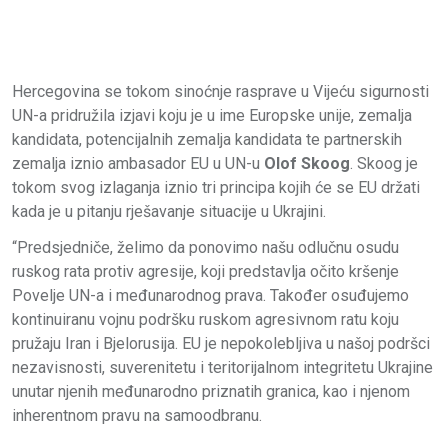
Hercegovina se tokom sinoćnje rasprave u Vijeću sigurnosti
UN-a pridružila izjavi koju je u ime Europske unije, zemalja
kandidata, potencijalnih zemalja kandidata te partnerskih
zemalja iznio ambasador EU u UN-u
Olof Skoog
. Skoog je
tokom svog izlaganja iznio tri principa kojih će se EU držati
kada je u pitanju rješavanje situacije u Ukrajini.
“Predsjedniče, želimo da ponovimo našu odlučnu osudu
ruskog rata protiv agresije, koji predstavlja očito kršenje
Povelje UN-a i međunarodnog prava. Također osuđujemo
kontinuiranu vojnu podršku ruskom agresivnom ratu koju
pružaju Iran i Bjelorusija. EU je nepokolebljiva u našoj podršci
nezavisnosti, suverenitetu i teritorijalnom integritetu Ukrajine
unutar njenih međunarodno priznatih granica, kao i njenom
inherentnom pravu na samoodbranu.