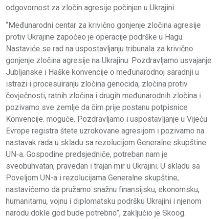
odgovornost za zločin agresije počinjen u Ukrajini.
“Međunarodni centar za krivično gonjenje zločina agresije
protiv Ukrajine započeo je operacije podrške u Hagu.
Nastaviće se rad na uspostavljanju tribunala za krivično
gonjenje zločina agresije na Ukrajinu. Pozdravljamo usvajanje
Jubljanske i Haške konvencije o međunarodnoj saradnji u
istrazi i procesuiranju zločina genocida, zločina protiv
čovječnosti, ratnih zločina i drugih međunarodnih zločina i
pozivamo sve zemlje da čim prije postanu potpisnice
Konvencije. moguće. Pozdravljamo i uspostavljanje u Vijeću
Evrope registra štete uzrokovane agresijom i pozivamo na
nastavak rada u skladu sa rezolucijom Generalne skupštine
UN-a. Gospodine predsjedniče, potreban nam je
sveobuhvatan, pravedan i trajan mir u Ukrajini. U skladu sa
Poveljom UN-a i rezolucijama Generalne skupštine,
nastavićemo da pružamo snažnu finansijsku, ekonomsku,
humanitarnu, vojnu i diplomatsku podršku Ukrajini i njenom
narodu dokle god bude potrebno”, zaključio je Skoog.