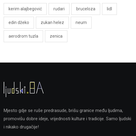
kerim alajbegović
rudari
bruceloza
lidl
edin džeko
zukan helez
neum
aerodrom tuzla
zenica
Mjesto gdje se ruše predrasude, brišu granice među ljudima,
promovišu dobre ideje, vrijednosti kulture i tradicije. Samo ljudski
i nikako drugačije!