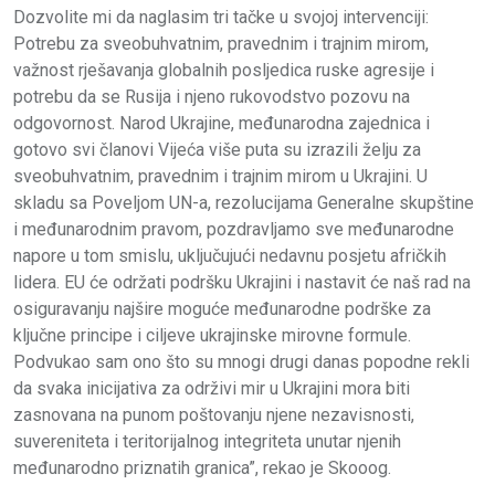
Dozvolite mi da naglasim tri tačke u svojoj intervenciji:
Potrebu za sveobuhvatnim, pravednim i trajnim mirom,
važnost rješavanja globalnih posljedica ruske agresije i
potrebu da se Rusija i njeno rukovodstvo pozovu na
odgovornost. Narod Ukrajine, međunarodna zajednica i
gotovo svi članovi Vijeća više puta su izrazili želju za
sveobuhvatnim, pravednim i trajnim mirom u Ukrajini. U
skladu sa Poveljom UN-a, rezolucijama Generalne skupštine
i međunarodnim pravom, pozdravljamo sve međunarodne
napore u tom smislu, uključujući nedavnu posjetu afričkih
lidera. EU će održati podršku Ukrajini i nastavit će naš rad na
osiguravanju najšire moguće međunarodne podrške za
ključne principe i ciljeve ukrajinske mirovne formule.
Podvukao sam ono što su mnogi drugi danas popodne rekli
da svaka inicijativa za održivi mir u Ukrajini mora biti
zasnovana na punom poštovanju njene nezavisnosti,
suvereniteta i teritorijalnog integriteta unutar njenih
međunarodno priznatih granica”, rekao je Skooog.