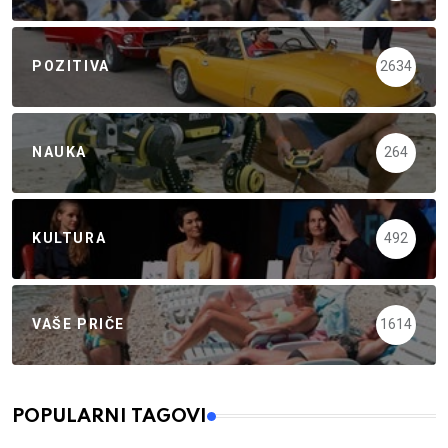
POZITIVA
2634
NAUKA
264
KULTURA
492
VAŠE PRIČE
1614
POPULARNI TAGOVI