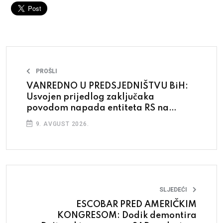
PROŠLI
VANREDNO U PREDSJEDNIŠTVU BiH:
Usvojen prijedlog zaključaka
povodom napada entiteta RS na
ustavni poredak BiH
9. AVGUST 2026.
SLJEDEĆI
ESCOBAR PRED AMERIČKIM
KONGRESOM: Dodik demontira