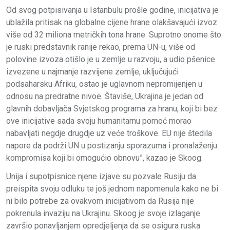
Od svog potpisivanja u Istanbulu prošle godine, inicijativa je
ublažila pritisak na globalne cijene hrane olakšavajući izvoz
više od 32 miliona metričkih tona hrane. Suprotno onome što
je ruski predstavnik ranije rekao, prema UN-u, više od
polovine izvoza otišlo je u zemlje u razvoju, a udio pšenice
izvezene u najmanje razvijene zemlje, uključujući
podsaharsku Afriku, ostao je uglavnom nepromijenjen u
odnosu na predratne nivoe. Štaviše, Ukrajina je jedan od
glavnih dobavljača Svjetskog programa za hranu, koji bi bez
ove inicijative sada svoju humanitarnu pomoć morao
nabavljati negdje drugdje uz veće troškove. EU nije štedila
napore da podrži UN u postizanju sporazuma i pronalaženju
kompromisa koji bi omogućio obnovu”, kazao je Skoog.
Unija i supotpisnice njene izjave su pozvale Rusiju da
preispita svoju odluku te još jednom napomenula kako ne bi
ni bilo potrebe za ovakvom inicijativom da Rusija nije
pokrenula invaziju na Ukrajinu. Skoog je svoje izlaganje
završio ponavljanjem opredjeljenja da se osigura ruska