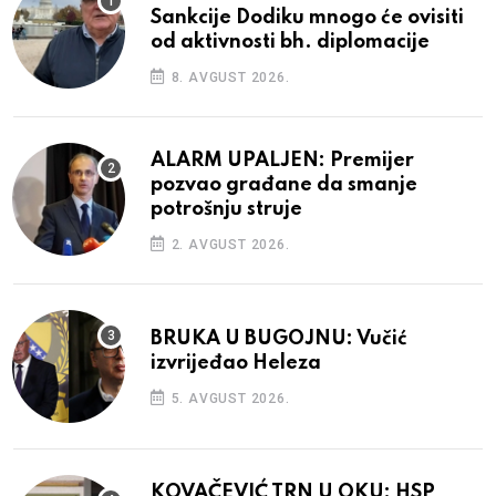
Sankcije Dodiku mnogo će ovisiti
od aktivnosti bh. diplomacije
8. AVGUST 2026.
ALARM UPALJEN: Premijer
pozvao građane da smanje
potrošnju struje
2. AVGUST 2026.
BRUKA U BUGOJNU: Vučić
izvrijeđao Heleza
5. AVGUST 2026.
KOVAČEVIĆ TRN U OKU: HSP