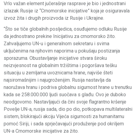
Vrlo važan element jučerašnje rasprave je bio i jednostrani
izlazak Rusije iz “Crnomorske inicijative” koja je osiguravala
izvoz žita i drugih proizvoda iz Rusije i Ukrajine.
“Što se tiče globalnih posljedica, osuđujemo odluku Rusije
da jednostrano prekine Inicijativu za crnomorsko žito.
Zahvaljujemo UN-u i generalnom sekretaru i svima
uključenima na njihovim naporima u pokušaju postizanja
sporazuma. Obustavljanje inicijative stvara široku
neizvjesnost na globalnim tržištima i pogoršava tešku
situaciju u zemljama uvoznicama hrane, najviše šteti
najsiromašnijim i najugroženijim. Rusija nastavlja da
naoružava hranu i podriva globalnu sigurnost hrane u trenutku
kada se 258.000.000 ljudi suočava s glađu. Ovo je duboko
neodgovorno. Nastavljajući da čini svoje flagrantno kršenje
Povelje UN-a, rusija sada, dio po dio, potkopava multilateralni
sistem, blokirajući akciju Vijeća sigurnosti za humanitarnu
pomoć Siriji, i sada sprječavajući produženje pod okriljem
UN-a Crnomorske inicijative za žito.