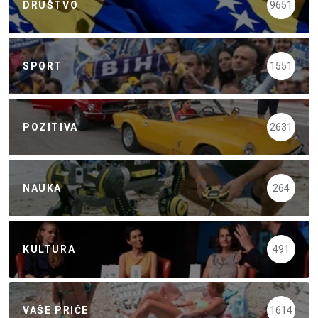
DRUŠTVO
9651
SPORT
1551
POZITIVA
2631
NAUKA
264
KULTURA
491
VAŠE PRIČE
1614