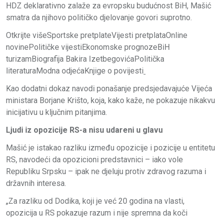
HDZ deklarativno zalaže za evropsku budućnost BiH, Mašić
smatra da njihovo političko djelovanje govori suprotno.
Otkrijte višeSportske pretplateVijesti pretplataOnline
novinePolitičke vijestiEkonomske prognozeBiH
turizamBiografija Bakira IzetbegovićaPolitička
literaturaModna odjećaKnjige o povijesti
Kao dodatni dokaz navodi ponašanje predsjedavajuće Vijeća
ministara Borjane Krišto, koja, kako kaže, ne pokazuje nikakvu
inicijativu u ključnim pitanjima.
Ljudi iz opozicije RS-a nisu udareni u glavu
Mašić je istakao razliku između opozicije i pozicije u entitetu
RS, navodeći da opozicioni predstavnici – iako vole
Republiku Srpsku – ipak ne djeluju protiv zdravog razuma i
državnih interesa.
„Za razliku od Dodika, koji je već 20 godina na vlasti,
opozicija u RS pokazuje razum i nije spremna da koči