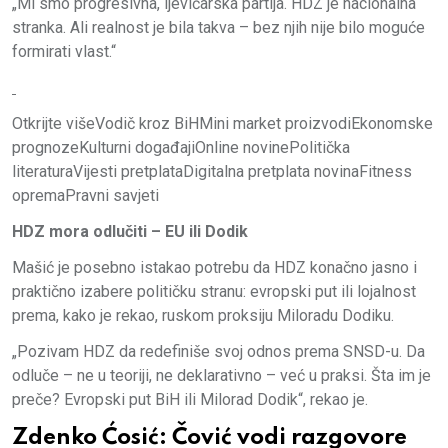
„Mi smo progresivna, ljevičarska partija. HDZ je nacionalna
stranka. Ali realnost je bila takva – bez njih nije bilo moguće
formirati vlast.“
Otkrijte višeVodič kroz BiHMini market proizvodiEkonomske
prognozeKulturni događajiOnline novinePolitička
literaturaVijesti pretplataDigitalna pretplata novinaFitness
opremaPravni savjeti
HDZ mora odlučiti – EU ili Dodik
Mašić je posebno istakao potrebu da HDZ konačno jasno i
praktično izabere političku stranu: evropski put ili lojalnost
prema, kako je rekao, ruskom proksiju Miloradu Dodiku.
„Pozivam HDZ da redefiniše svoj odnos prema SNSD-u. Da
odluče – ne u teoriji, ne deklarativno – već u praksi. Šta im je
preče? Evropski put BiH ili Milorad Dodik“, rekao je.
Zdenko Ćosić: Čović vodi razgovore