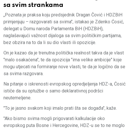
sa svim strankama
„Poznata je praksa koju predsjednik Dragan Čović i HDZBiH
primjenjuju – razgovarati sa svima", istakao je Zdenko Ćosić,
delegat u Domu naroda Parlamenta BiH (HDZBiH),
naglašavajući važnost dijaloga sa svim političkim partijama,
bez obzira na to da li su dio vlasti ili opozicije.
On je kazao da je trenutna politička realnost takva da je vlast
"malo osakaćena", te da opozicija "ima velike ambicije" koje
mogu utjecati na formiranje nove vlasti, te da je logično da se
sa svima razgovara.
Na pitanje o iskrenosti evropskog opredjeljenja HDZ-a, Ćosić
ističe da su optužbe o samo deklarativnoj podršci
neutemeljene.
"To je jasno svakom koji imalo prati šta se događa", kaže.
"Ako bismo svima mogli prigovarati kalkulacije oko
evropskog puta Bosne i Hercegovine, HDZ-u se to ne moglo