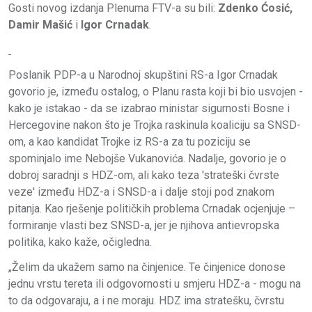
Gosti novog izdanja Plenuma FTV-a su bili:
Zdenko Ćosić,
Damir Mašić
i
Igor Crnadak
.
Poslanik PDP-a u Narodnoj skupštini RS-a Igor Crnadak
govorio je, između ostalog, o Planu rasta koji bi bio usvojen -
kako je istakao - da se izabrao ministar sigurnosti Bosne i
Hercegovine nakon što je Trojka raskinula koaliciju sa SNSD-
om, a kao kandidat Trojke iz RS-a za tu poziciju se
spominjalo ime Nebojše Vukanovića. Nadalje, govorio je o
dobroj saradnji s HDZ-om, ali kako teza 'strateški čvrste
veze' između HDZ-a i SNSD-a i dalje stoji pod znakom
pitanja. Kao rješenje političkih problema Crnadak ocjenjuje –
formiranje vlasti bez SNSD-a, jer je njihova antievropska
politika, kako kaže, očigledna.
„Želim da ukažem samo na činjenice. Te činjenice donose
jednu vrstu tereta ili odgovornosti u smjeru HDZ-a - mogu na
to da odgovaraju, a i ne moraju. HDZ ima stratešku, čvrstu