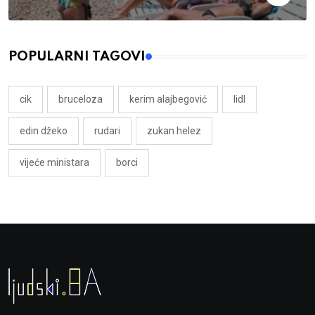
POPULARNI TAGOVI
cik
bruceloza
kerim alajbegović
lidl
edin džeko
rudari
zukan helez
vijeće ministara
borci