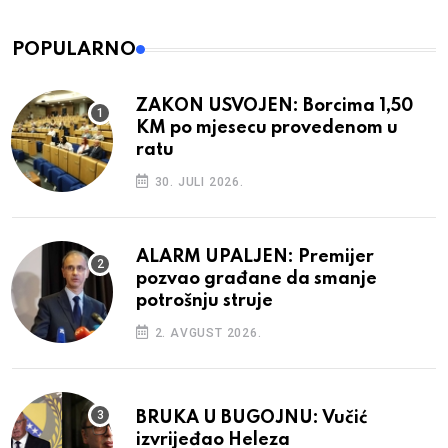
POPULARNO
ZAKON USVOJEN: Borcima 1,50
KM po mjesecu provedenom u
ratu
30. JULI 2026.
ALARM UPALJEN: Premijer
pozvao građane da smanje
potrošnju struje
2. AVGUST 2026.
BRUKA U BUGOJNU: Vučić
izvrijeđao Heleza