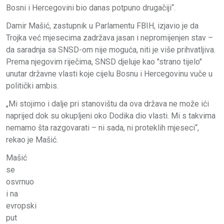
Bosni i Hercegovini bio danas potpuno drugačiji“.
Damir Mašić, zastupnik u Parlamentu FBIH, izjavio je da
Trojka već mjesecima zadržava jasan i nepromijenjen stav –
da saradnja sa SNSD-om nije moguća, niti je više prihvatljiva.
Prema njegovim riječima, SNSD djeluje kao "strano tijelo"
unutar državne vlasti koje cijelu Bosnu i Hercegovinu vuče u
politički ambis.
„Mi stojimo i dalje pri stanovištu da ova država ne može ići
naprijed dok su okupljeni oko Dodika dio vlasti. Mi s takvima
nemamo šta razgovarati – ni sada, ni proteklih mjeseci“,
rekao je Mašić.
Mašić
se
osvrnuo
i na
evropski
put