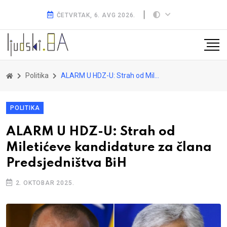
ČETVRTAK, 6. AVG 2026.
Politika
ALARM U HDZ-U: Strah od Miletićeve kandidature za člana Predsjedništva BiH
POLITIKA
ALARM U HDZ-U: Strah od
Miletićeve kandidature za člana
Predsjedništva BiH
2. OKTOBAR 2025.