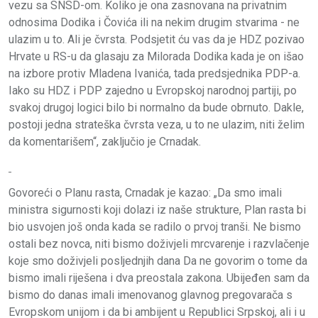
vezu sa SNSD-om. Koliko je ona zasnovana na privatnim
odnosima Dodika i Čovića ili na nekim drugim stvarima - ne
ulazim u to. Ali je čvrsta. Podsjetit ću vas da je HDZ pozivao
Hrvate u RS-u da glasaju za Milorada Dodika kada je on išao
na izbore protiv Mladena Ivanića, tada predsjednika PDP-a.
Iako su HDZ i PDP zajedno u Evropskoj narodnoj partiji, po
svakoj drugoj logici bilo bi normalno da bude obrnuto. Dakle,
postoji jedna strateška čvrsta veza, u to ne ulazim, niti želim
da komentarišem“, zaključio je Crnadak.
Govoreći o Planu rasta, Crnadak je kazao: „Da smo imali
ministra sigurnosti koji dolazi iz naše strukture, Plan rasta bi
bio usvojen još onda kada se radilo o prvoj tranši. Ne bismo
ostali bez novca, niti bismo doživjeli mrcvarenje i razvlačenje
koje smo doživjeli posljednjih dana Da ne govorim o tome da
bismo imali riješena i dva preostala zakona. Ubijeđen sam da
bismo do danas imali imenovanog glavnog pregovarača s
Evropskom unijom i da bi ambijent u Republici Srpskoj, ali i u