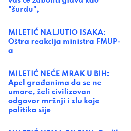
vas će zaboliti glava kao
"šurdu",
MILETIĆ NALJUTIO ISAKA:
Oštra reakcija ministra FMUP-
a
MILETIĆ NEĆE MRAK U BIH:
Apel građanima da se ne
umore, želi civilizovan
odgovor mržnji i zlu koje
politika sije