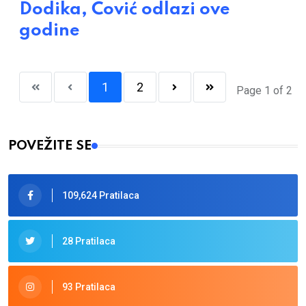
Dodika, Čović odlazi ove
godine
1
2
Page 1 of 2
POVEŽITE SE
109,624 Pratilaca
28 Pratilaca
93 Pratilaca