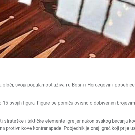
na ploči, svoju popularnost uživa i u Bosni i Hercegovini, posebic
 po 15 svojih figura. Figure se pomiču ovisno o dobivenim brojevi
i strateške i taktičke elemente igre jer nakon svakog bacanja ko
 na protivnikove kontranapade. Pobjednik je onaj igrač koji prije u