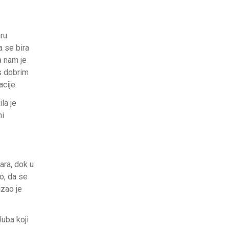
ru
a se bira
a nam je
 s dobrim
cije.
la je
ni
ara, dok u
o, da se
azao je
luba koji