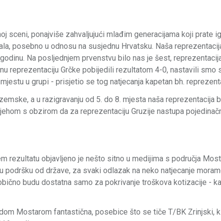
sceni, ponajviše zahvaljujući mlađim generacijama koji prate ig
stajala, posebno u odnosu na susjednu Hrvatsku. Naša reprezentacij
godinu. Na posljednjem prvenstvu bilo nas je šest, reprezentacij
nu reprezentaciju Grčke pobijedili rezultatom 4-0, nastavili smo
jestu u grupi - prisjetio se tog natjecanja kapetan bh. reprezenta
emske, a u razigravanju od 5. do 8. mjesta naša reprezentacija bi
pjehom s obzirom da za reprezentaciju Gruzije nastupa pojedinač
šem rezultatu objavljeno je nešto sitno u medijima s područja Most
liku podršku od države, za svaki odlazak na neko natjecanje moram
obično budu dostatna samo za pokrivanje troškova kotizacije - k
adom Mostarom fantastična, posebice što se tiče T/BK Zrinjski, k