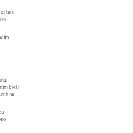
oljšala,
liže
lađim
eta,
atim bivši
rnir na
du
pao