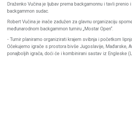
Draženko Vučina je ljubav prema backgamonnu i tavli prenio i n
backgammon sudac.
Robert Vučina je inače zadužen za glavnu organizaciju spom
međunarodnom backgammon turniru „Mostar Open“.
- Turnir planiramo organizirati krajem svibnja i početkom lipnj
Očekujemo igrače s prostora bivše Jugoslavije, Mađarske, Aus
ponajboljih igrača, doći će i kombinirani sastav iz Engleske 