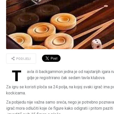
PODIJELI
T
avla ili backgammon jedna je od najstarijih igara 
gdje je registrirano čak sedam tavla klubova.
Za igru se koristi ploča sa 24 polja, na kojoj svaki igrač ima
kockicama.
Za pobjedu nije važna samo sreća, nego je potrebno poznavat
igrač mora odlučiti koje će figure kako odigrati i pritom paziti