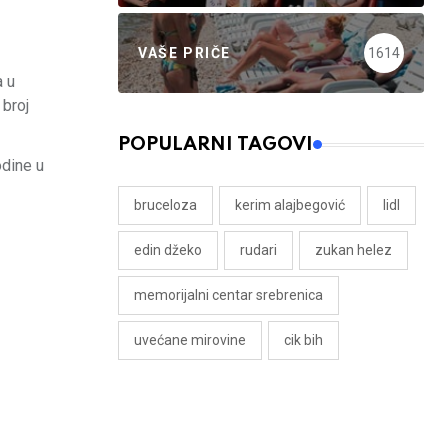
VAŠE PRIČE
1614
a u
 broj
POPULARNI TAGOVI
odine u
bruceloza
kerim alajbegović
lidl
edin džeko
rudari
zukan helez
memorijalni centar srebrenica
uvećane mirovine
cik bih