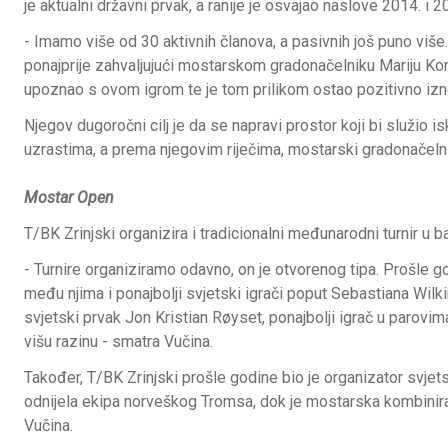
je aktualni državni prvak, a ranije je osvajao naslove 2014. i 2
- Imamo više od 30 aktivnih članova, a pasivnih još puno više
ponajprije zahvaljujući mostarskom gradonačelniku Mariju Kord
upoznao s ovom igrom te je tom prilikom ostao pozitivno iznen
Njegov dugoročni cilj je da se napravi prostor koji bi služio i
uzrastima, a prema njegovim riječima, mostarski gradonačeln
Mostar Open
T/BK Zrinjski organizira i tradicionalni međunarodni turnir u
- Turnire organiziramo odavno, on je otvorenog tipa. Prošle go
među njima i ponajbolji svjetski igrači poput Sebastiana Wilki
svjetski prvak Jon Kristian Røyset, ponajbolji igrač u parovi
višu razinu - smatra Vučina.
Također, T/BK Zrinjski prošle godine bio je organizator svje
odnijela ekipa norveškog Tromsa, dok je mostarska kombinir
Vučina.