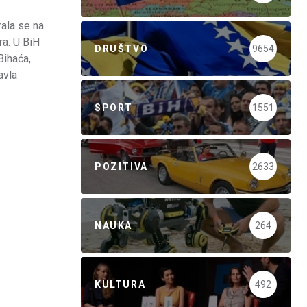
rala se na
ra. U BiH
DRUŠTVO
9654
Bihaća,
avla
SPORT
1551
POZITIVA
2633
NAUKA
264
KULTURA
492