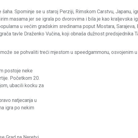
 šaha. Spominje se u staroj Perziji, Rimskom Carstvu, Japanu, ig
im masama jer se igrala po dvorovima i bila je kao kraljevska ig
je popularna u većim gradskim sredinama poput Mostara, Sarajeva, 
 igrača tavle Draženko Vučina, koji obnaša dužnost predsjednika T
azini može se pohvaliti treći mjestom u speedgammonu, osvojenim u
tim postoje neke
artije. Početkom 20.
vijom, ubacili kocku za
ravo natjecanja u
lna igra po nekim
a se Grad na Neretvi