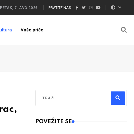
PRATITE NAS:
PETAK, 7. AVG 2026.
ultura
Vaše priče
Traži
rac,
Type 2 or more characters for results.
POVEŽITE SE