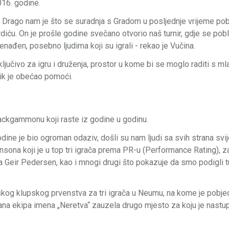
016. godine.
. Drago nam je što se suradnja s Gradom u posljednje vrijeme pob
iću. On je prošle godine svečano otvorio naš turnir, gdje se pob
ađen, posebno ljudima koji su igrali - rekao je Vučina.
sključivo za igru i druženja, prostor u kome bi se moglo raditi s m
ik je obećao pomoći.
 backgammonu koji raste iz godine u godinu.
dine je bio ogroman odaziv, došli su nam ljudi sa svih strana svij
nsona koji je u top tri igrača prema PR-u (Performance Rating), z
ma Geir Pedersen, kao i mnogi drugi što pokazuje da smo podigli tu
tskog klupskog prvenstva za tri igrača u Neumu, na kome je pobje
ana ekipa imena „Neretva“ zauzela drugo mjesto za koju je nastu