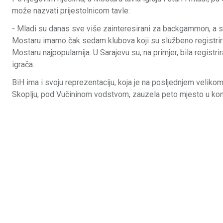
može nazvati prijestolnicom tavle:
- Mladi su danas sve više zainteresirani za backgammon, a sta
Mostaru imamo čak sedam klubova koji su službeno registriran
Mostaru najpopularnija. U Sarajevu su, na primjer, bila registrir
igrača.
BiH ima i svoju reprezentaciju, koja je na posljednjem velik
Skoplju, pod Vučininom vodstvom, zauzela peto mjesto u konk