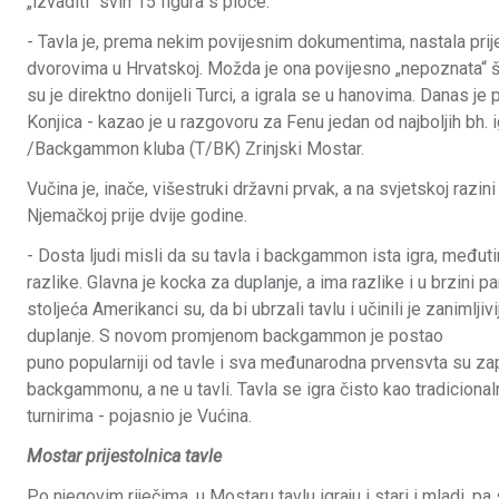
„izvaditi“ svih 15 figura s ploče.
- Tavla je, prema nekim povijesnim dokumentima, nastala prije
dvorovima u Hrvatskoj. Možda je ona povijesno „nepoznata“ šir
su je direktno donijeli Turci, a igrala se u hanovima. Danas 
Konjica - kazao je u razgovoru za Fenu jedan od najboljih bh.
/Backgammon kluba (T/BK) Zrinjski Mostar.
Vučina je, inače, višestruki državni prvak, a na svjetskoj r
Njemačkoj prije dvije godine.
- Dosta ljudi misli da su tavla i backgammon ista igra, među
razlike. Glavna je kocka za duplanje, a ima razlike i u brzini p
stoljeća Amerikanci su, da bi ubrzali tavlu i učinili je zanimlji
duplanje. S novom promjenom backgammon je postao
puno popularniji od tavle i sva međunarodna prvensvta su zap
backgammonu, a ne u tavli. Tavla se igra čisto kao tradiciona
turnirima - pojasnio je Vućina.
Mostar prijestolnica tavle
Po njegovim riječima, u Mostaru tavlu igraju i stari i mladi, p