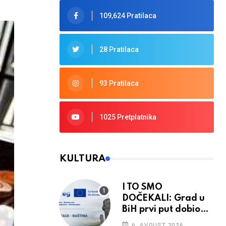
109,624 Pratilaca
28 Pratilaca
93 Pratilaca
1025 Pretplatnika
KULTURA
I TO SMO
DOČEKALI: Grad u
BiH prvi put dobio
sredstva EU
6. AVGUST 2026.