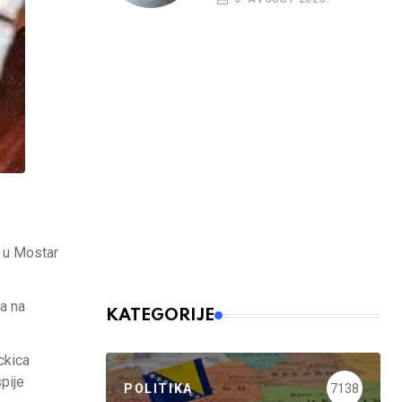
e u Mostar
ma na
KATEGORIJE
ckica
spije
POLITIKA
7138