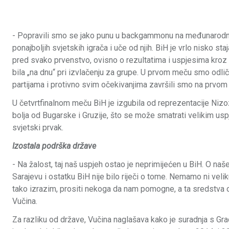
- Popravili smo se jako punu u backgammonu na međunarodnoj 
ponajboljih svjetskih igrača i uče od njih. BiH je vrlo nisko 
pred svako prvenstvo, ovisno o rezultatima i uspjesima kroz 
bila „na dnu“ pri izvlačenju za grupe. U prvom meču smo odlič
partijama i protivno svim očekivanjima završili smo na prvom m
U četvrtfinalnom meču BiH je izgubila od reprezentacije Nizoz
bolja od Bugarske i Gruzije, što se može smatrati velikim us
svjetski prvak.
Izostala podrška države
- Na žalost, taj naš uspjeh ostao je neprimijećen u BiH. O na
Sarajevu i ostatku BiH nije bilo riječi o tome. Nemamo ni ve
tako izrazim, prositi nekoga da nam pomogne, a ta sredstva 
Vučina.
Za razliku od države, Vučina naglašava kako je suradnja s Gr