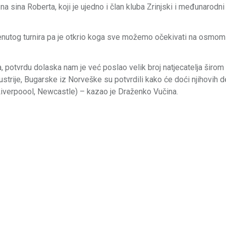
a sina Roberta, koji je ujedno i član kluba Zrinjski i međunarodni
enutog turnira pa je otkrio koga sve možemo očekivati na osmom
a, potvrdu dolaska nam je već poslao velik broj natjecatelja širom 
trije, Bugarske iz Norveške su potvrdili kako će doći njihovih 
(Liverpoool, Newcastle) – kazao je Draženko Vučina.