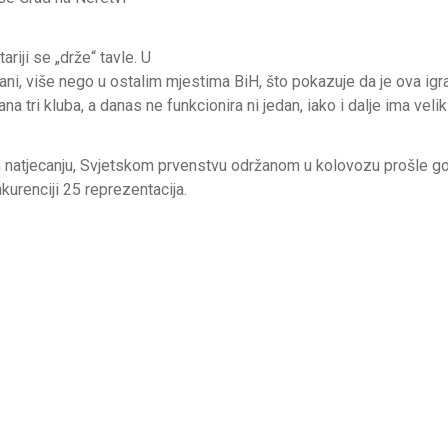
riji se „drže“ tavle. U
i, više nego u ostalim mjestima BiH, što pokazuje da je ova igr
ana tri kluba, a danas ne funkcionira ni jedan, iako i dalje ima velik
om natjecanju, Svjetskom prvenstvu održanom u kolovozu prošle g
urenciji 25 reprezentacija.