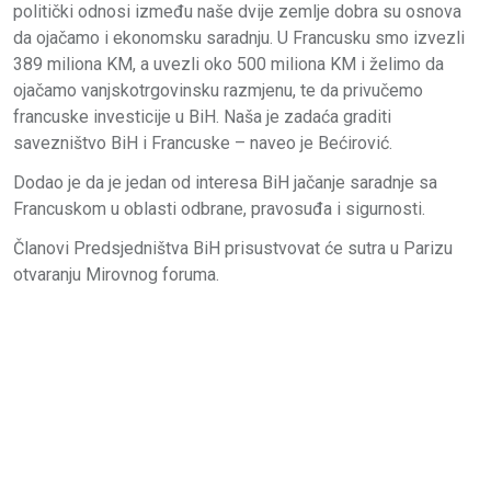
politički odnosi između naše dvije zemlje dobra su osnova
da ojačamo i ekonomsku saradnju. U Francusku smo izvezli
389 miliona KM, a uvezli oko 500 miliona KM i želimo da
ojačamo vanjskotrgovinsku razmjenu, te da privučemo
francuske investicije u BiH. Naša je zadaća graditi
savezništvo BiH i Francuske – naveo je Bećirović.
Dodao je da je jedan od interesa BiH jačanje saradnje sa
Francuskom u oblasti odbrane, pravosuđa i sigurnosti.
Članovi Predsjedništva BiH prisustvovat će sutra u Parizu
otvaranju Mirovnog foruma.