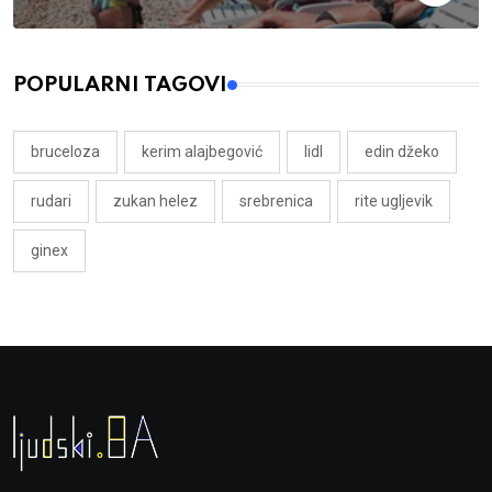
POPULARNI TAGOVI
bruceloza
kerim alajbegović
lidl
edin džeko
rudari
zukan helez
srebrenica
rite ugljevik
ginex