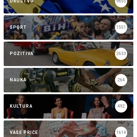
DRUŠTVO
9655
SPORT
1551
POZITIVA
2633
NAUKA
264
KULTURA
492
VAŠE PRIČE
1614