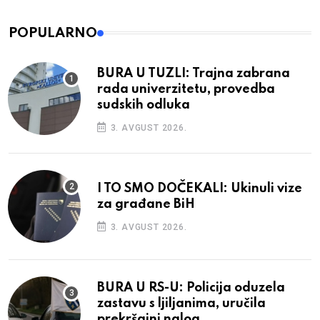
POPULARNO
BURA U TUZLI: Trajna zabrana
rada univerzitetu, provedba
sudskih odluka
3. AVGUST 2026.
I TO SMO DOČEKALI: Ukinuli vize
za građane BiH
3. AVGUST 2026.
BURA U RS-U: Policija oduzela
zastavu s ljiljanima, uručila
prekršajni nalog