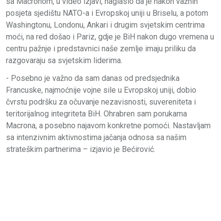
sa Macronom, u video izjavi, naglasio da je nakon važnih
posjeta sjedištu NATO-a i Evropskoj uniji u Briselu, a potom
Washingtonu, Londonu, Ankari i drugim svjetskim centrima
moći, na red došao i Pariz, gdje je BiH nakon dugo vremena u
centru pažnje i predstavnici naše zemlje imaju priliku da
razgovaraju sa svjetskim liderima.
- Posebno je važno da sam danas od predsjednika
Francuske, najmoćnije vojne sile u Evropskoj uniji, dobio
čvrstu podršku za očuvanje nezavisnosti, suvereniteta i
teritorijalnog integriteta BiH. Ohrabren sam porukama
Macrona, a posebno najavom konkretne pomoći. Nastavljam
sa intenzivnim aktivnostima jačanja odnosa sa našim
strateškim partnerima – izjavio je Bećirović.