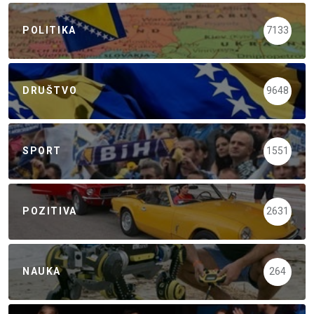
POLITIKA
7133
DRUŠTVO
9648
SPORT
1551
POZITIVA
2631
NAUKA
264