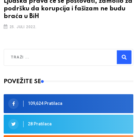
Srbi i
a prava će se poštovati, zamolio za
DF doš
u da korupcija i fašizam ne budu
krvna 
u BiH
13. JUL
I 2022.
Traži
Type 2 or more characters for results.
POVEŽITE SE
109,624 Pratilaca
28 Pratilaca