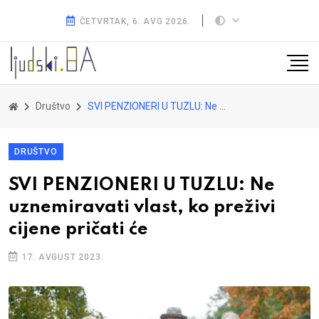
ČETVRTAK, 6. AVG 2026.
Društvo
SVI PENZIONERI U TUZLU: Ne uznemiravati vlast, ko preživi cijene pričati će
DRUŠTVO
SVI PENZIONERI U TUZLU: Ne
uznemiravati vlast, ko preživi
cijene pričati će
17. AVGUST 2023.