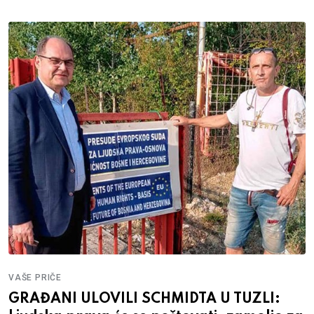
POZITIVA
ČE
BRUTA
NI ULOVILI SCHMIDTA U TUZLI: