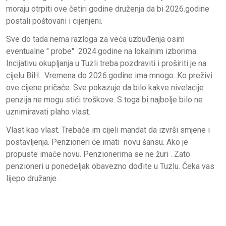
moraju otrpiti ove četiri godine druženja da bi 2026.godine
postali poštovani i cijenjeni.
Sve do tada nema razloga za veća uzbuđenja osim
eventualne " probe" 2024.godine na lokalnim izborima.
Incijativu okupljanja u Tuzli treba pozdraviti i proširiti je na
cijelu BiH. Vremena do 2026.godine ima mnogo. Ko preživi
ove cijene pričaće. Sve pokazuje da bilo kakve nivelacije
penzija ne mogu stići troškove. S toga bi najbolje bilo ne
uznimiravati plaho vlast.
Vlast kao vlast. Trebaće im cijeli mandat da izvrši smjene i
postavljenja. Penzioneri će imati novu šansu. Ako je
propuste imaće novu. Penzionerima se ne žuri . Zato
penzioneri u ponedeljak obavezno dođite u Tuzlu. Čeka vas
lijepo družanje.