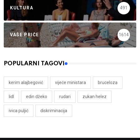
KULTURA
491
VAŠE PRIČE
1614
POPULARNI TAGOVI
kerim alajbegović
vijeće ministara
bruceloza
lidl
edin džeko
rudari
zukan helez
ivica puljić
diskriminacija