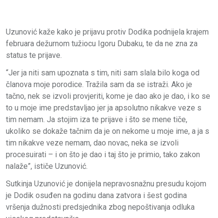
Uzunović kaže kako je prijavu protiv Dodika podnijela krajem
februara dežurnom tužiocu Igoru Dubaku, te da ne zna za
status te prijave.
“Jer ja niti sam upoznata s tim, niti sam slala bilo koga od
članova moje porodice. Tražila sam da se istraži. Ako je
tačno, nek se izvoli provjeriti, kome je dao ako je dao, i ko se
to u moje ime predstavljao jer ja apsolutno nikakve veze s
tim nemam. Ja stojim iza te prijave i što se mene tiče,
ukoliko se dokaže tačnim da je on nekome u moje ime, a ja s
tim nikakve veze nemam, dao novac, neka se izvoli
procesuirati – i on što je dao i taj što je primio, tako zakon
nalaže”, ističe Uzunović.
Sutkinja Uzunović je donijela nepravosnažnu presudu kojom
je Dodik osuđen na godinu dana zatvora i šest godina
vršenja dužnosti predsjednika zbog nepoštivanja odluka