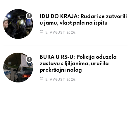
IDU DO KRAJA: Rudari se zatvorili
u jamu, vlast pala na ispitu
5. AVGUST 2026.
BURA U RS-U: Policija oduzela
zastavu s ljiljanima, uručila
prekršajni nalog
5. AVGUST 2026.