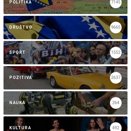
POLITIKA
7145
DRUŠTVO
9665
SPORT
1552
POZITIVA
2637
NAUKA
264
KULTURA
492