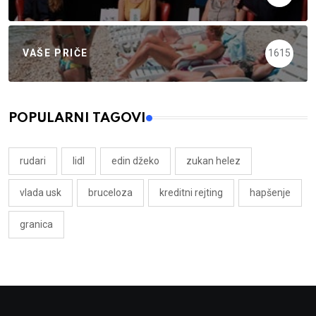
VAŠE PRIČE
1615
POPULARNI TAGOVI
rudari
lidl
edin džeko
zukan helez
vlada usk
bruceloza
kreditni rejting
hapšenje
granica