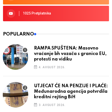
1025 Pretplatnika
POPULARNO
RAMPA SPUŠTENA: Masovno
vraćanje bh vozača s granica EU,
protesti na vidiku
4. AVGUST 2026.
UTJECAT ĆE NA PENZIJE I PLAĆE:
Međunarodna agencija potvrdila
kreditni rejting BiH
3. AVGUST 2026.