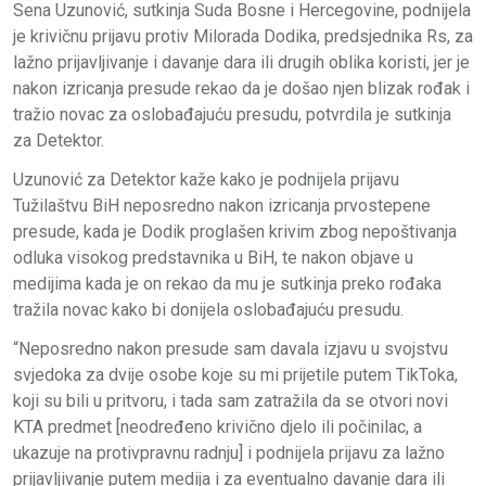
Sena Uzunović, sutkinja Suda Bosne i Hercegovine, podnijela
je krivičnu prijavu protiv Milorada Dodika, predsjednika Rs, za
lažno prijavljivanje i davanje dara ili drugih oblika koristi, jer je
nakon izricanja presude rekao da je došao njen blizak rođak i
tražio novac za oslobađajuću presudu, potvrdila je sutkinja
za Detektor.
Uzunović za Detektor kaže kako je podnijela prijavu
Tužilaštvu BiH neposredno nakon izricanja prvostepene
presude, kada je Dodik proglašen krivim zbog nepoštivanja
odluka visokog predstavnika u BiH, te nakon objave u
medijima kada je on rekao da mu je sutkinja preko rođaka
tražila novac kako bi donijela oslobađajuću presudu.
“Neposredno nakon presude sam davala izjavu u svojstvu
svjedoka za dvije osobe koje su mi prijetile putem TikToka,
koji su bili u pritvoru, i tada sam zatražila da se otvori novi
KTA predmet [neodređeno krivično djelo ili počinilac, a
ukazuje na protivpravnu radnju] i podnijela prijavu za lažno
prijavljivanje putem medija i za eventualno davanje dara ili