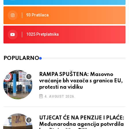
93 Pratilaca
1025 Pretplatnika
POPULARNO
RAMPA SPUŠTENA: Masovno
vraćanje bh vozača s granica EU,
protesti na vidiku
4. AVGUST 2026.
UTJECAT ĆE NA PENZIJE I PLAĆE:
Međunarodna agencija potvrdila