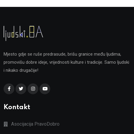
Mjesto gdje se ruše predrasude, brišu granice među ljudima,
promovišu dobre ideje, vrijednosti kulture i tradicije. Samo ljudski
i nikako drugačije!
Kontakt
Asocijacija PravoDobro