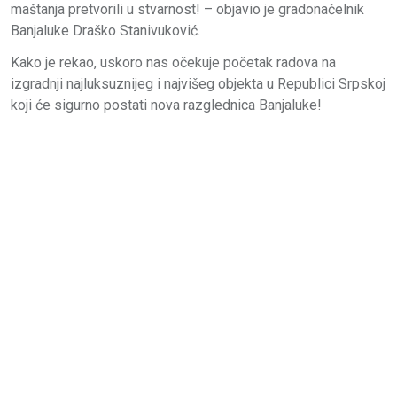
maštanja pretvorili u stvarnost! – objavio je gradonačelnik
Banjaluke Draško Stanivuković.
Kako je rekao, uskoro nas očekuje početak radova na
izgradnji najluksuznijeg i najvišeg objekta u Republici Srpskoj
koji će sigurno postati nova razglednica Banjaluke!