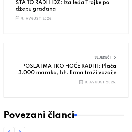
ŠTA TO RADI HDZ: Iza leđa Trojke po
džepu građana
9. AVGUST 2026.
SLJEDEĆI
POSLA IMA TKO HOĆE RADITI: Plaća
3.000 maraka, bh. firma traži vozače
9. AVGUST 2026.
Povezani članci