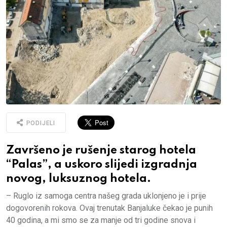
PODIJELI
Završeno je rušenje starog hotela
“Palas”, a uskoro slijedi izgradnja
novog, luksuznog hotela.
– Ruglo iz samoga centra našeg grada uklonjeno je i prije
dogovorenih rokova. Ovaj trenutak Banjaluke čekao je punih
40 godina, a mi smo se za manje od tri godine snova i