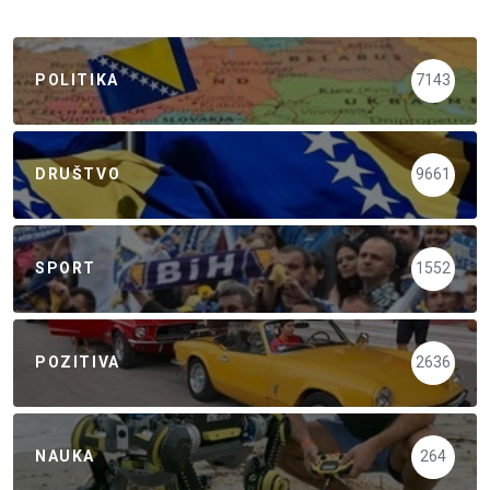
POLITIKA
7143
DRUŠTVO
9661
SPORT
1552
POZITIVA
2636
NAUKA
264