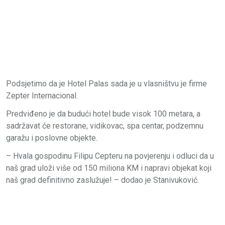
Podsjetimo da je Hotel Palas sada je u vlasništvu je firme
Zepter Internacional.
Predviđeno je da budući hotel bude visok 100 metara, a
sadržavat će restorane, vidikovac, spa centar, podzemnu
garažu i poslovne objekte.
– Hvala gospodinu Filipu Cepteru na povjerenju i odluci da u
naš grad uloži više od 150 miliona KM i napravi objekat koji
naš grad definitivno zaslužuje! – dodao je Stanivuković.