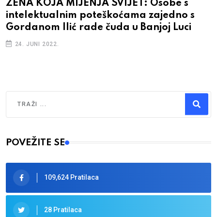
ŽENA KOJA MIJENJA SVIJET: Osobe s
intelektualnim poteškoćama zajedno s
Gordanom Ilić rade čuda u Banjoj Luci
24. JUNI 2022.
Traži
Type 2 or more characters for results.
POVEŽITE SE
109,624 Pratilaca
28 Pratilaca