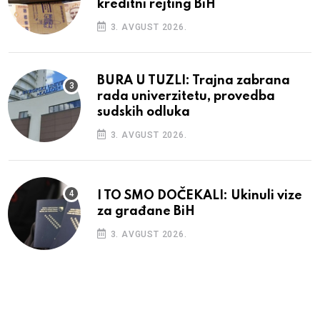
kreditni rejting BiH
3. AVGUST 2026.
BURA U TUZLI: Trajna zabrana
rada univerzitetu, provedba
sudskih odluka
3. AVGUST 2026.
I TO SMO DOČEKALI: Ukinuli vize
za građane BiH
3. AVGUST 2026.