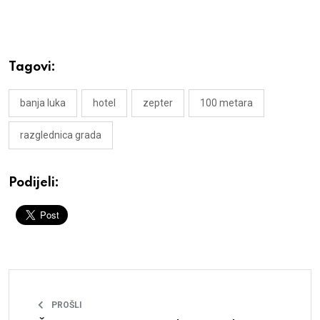
Tagovi:
banja luka
hotel
zepter
100 metara
razglednica grada
Podijeli:
PROŠLI