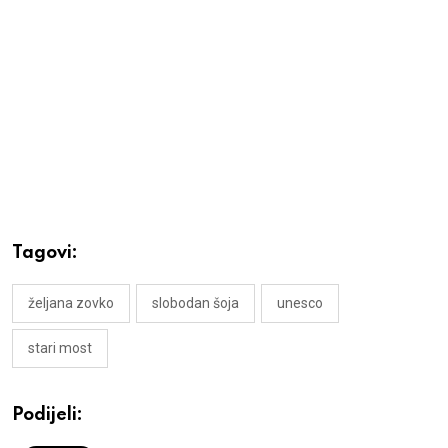
Tagovi:
željana zovko
slobodan šoja
unesco
stari most
Podijeli: