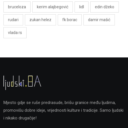
bruceloza
kerim alajbegović
lidl
edin džeko
rudari
zukan helez
fk borac
damir mašić
vlada rs
Mjesto gdje se ruše predrasude, brišu granice među ljudima,
promovišu dobre ideje, vrijednosti kulture i tradicije. Samo ljudski
i nikako drugačije!