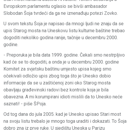
Evropskom parlamentu oglasio se bivši ambasador
Slobodan Šoja tvrdeći da ga ne iznenađuju potezi Zovko.
U svom tekstu Šoja je napisao da mnogi ljudi ne znaju da se
upis Starog mosta na Uneskovu listu kulturne baštine trebao
dogoditi nekoliko godina ranije, tačnije u decembru 2000.
godine.
- Preporuka je bila data 1999. godine. Čekali smo nestrpljivo
kad će se to dogoditi, a onda je u decembru 2000. godine
Komitet za svjetsku baštinu umjesto upisa kojeg smo
očekivali odložio upis zbog toga što je Unesko dobio
informacije da se u zaštićenoj zoni oko Starog mosta
obavljaju građevinski radovi bez kontrole koja je
bila
obavezna. A mi korumpirani idioti mislili da to Unesko neće
saznati! - piše ŠPoja.
Od tog dana do jula 2005. kad je Unesko upisao Stari most
na svoju listu trebalo je mnogo toga uraditi i dokazati. To Šoja
dobro zna iz prve ruke. U sjedištu Uneska u Parizu