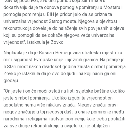
"Sav taj poduhvat, svu onu pomoć koju sam imala u
dokazivanju da je ta obnova pomogla pomirenju u Mostaru i
pomogla pomirenju u BiH je pridonijelo da se prizna ta
univerzalna vrijednost Starog mosta. Njegova slojevitost i
rekonstrukcija dovela je do nalaženja svih povijesnih slojeva
koji su pomogli da se dokaže njegova veća univerzalna
vrijednost", istaknula je Zovko.
Naglasila je da je Bosna i Hercegovina strateško mjesto za
mir i sigurnost Evropske unije i njezinih granica. Na pitanje je
li Stari most nakon dvadeset godina zaista simbol pomirenja,
Zovko je istaknula da je sve do ljudi i na koji način ga oni
gledaju.
"On jeste i on će moći ostati na listi svjetske baštine ukoliko
jeste simbol pomirenja. Ukoliko izgubi tu vrijednost on
apsolutno nema više nikakav značaj. Njegov značaj, pravi
njegov značaj je u toj njegovoj duši, a ona je pomirenje među
narodnima i religijama i ustvari pomirenje koje treba poslužiti
za sve druge rekonstrukcije u svijetu koji je obilježen