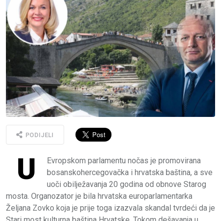
PODIJELI
U
Evropskom parlamentu nočas je promovirana
bosanskohercegovačka i hrvatska baština, a sve
uoči obilježavanja 20 godina od obnove Starog
mosta. Organozator je bila hrvatska europarlamentarka
Željana Zovko koja je prije toga izazvala skandal tvrdeći da je
Stari most kulturna baština Hrvatske. Tokom dešavanja u