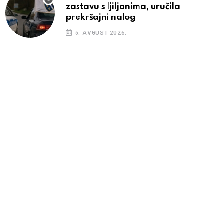
zastavu s ljiljanima, uručila
prekršajni nalog
5. AVGUST 2026.