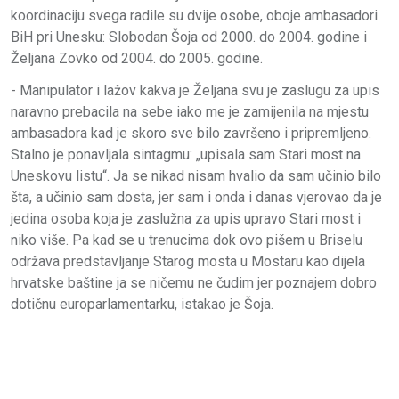
koordinaciju svega radile su dvije osobe, oboje ambasadori
BiH pri Unesku: Slobodan Šoja od 2000. do 2004. godine i
Željana Zovko od 2004. do 2005. godine.
- Manipulator i lažov kakva je Željana svu je zaslugu za upis
naravno prebacila na sebe iako me je zamijenila na mjestu
ambasadora kad je skoro sve bilo završeno i pripremljeno.
Stalno je ponavljala sintagmu: „upisala sam Stari most na
Uneskovu listu“. Ja se nikad nisam hvalio da sam učinio bilo
šta, a učinio sam dosta, jer sam i onda i danas vjerovao da je
jedina osoba koja je zaslužna za upis upravo Stari most i
niko više. Pa kad se u trenucima dok ovo pišem u Briselu
održava predstavljanje Starog mosta u Mostaru kao dijela
hrvatske baštine ja se ničemu ne čudim jer poznajem dobro
dotičnu europarlamentarku, istakao je Šoja.