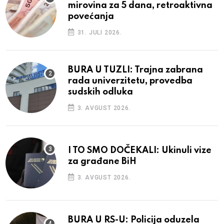
mirovina za 5 dana, retroaktivna
povećanja
31. JULI 2026.
BURA U TUZLI: Trajna zabrana
rada univerzitetu, provedba
sudskih odluka
3. AVGUST 2026.
I TO SMO DOČEKALI: Ukinuli vize
za građane BiH
3. AVGUST 2026.
BURA U RS-U: Policija oduzela